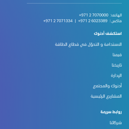
الهاتف:
+971 2 7070000
فاكس :
+971 2 6023389
|
+971 2 7071334
استكشف أدنوك
الاستدامة و التحوّل في قطاع الطاقة
قيمنا
تاريخنا
الإدارة
أدنوك والمجتمع
المشاريع الرئيسية
روابط سريعة
شركائنا