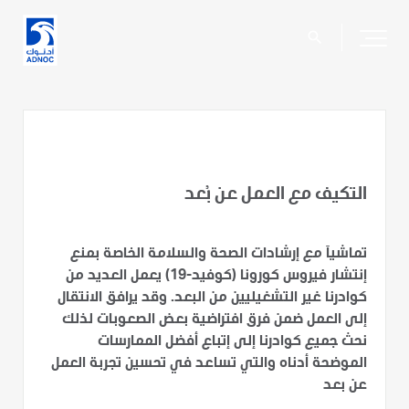
search
التكيف مع العمل عن بُعد
تماشياَ مع إرشادات الصحة والسلامة الخاصة بمنع
إنتشار فيروس كورونا (كوفيد-19) يعمل العديد من
كوادرنا غير التشغيليين من البعد. وقد يرافق الانتقال
إلى العمل ضمن فرق افتراضية بعض الصعوبات لذلك
نحث جميع كوادرنا إلى إتباع أفضل الممارسات
الموضحة أدناه والتي تساعد في تحسين تجربة العمل
عن بعد