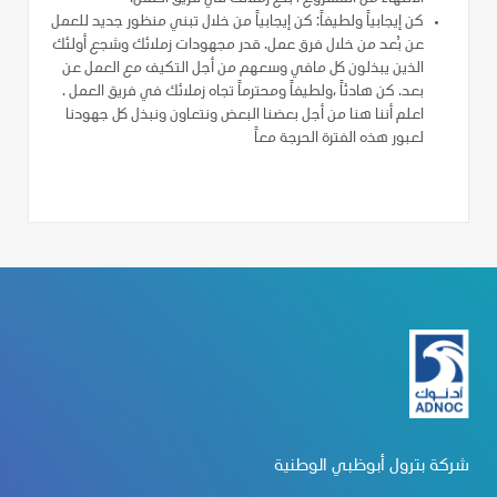
كن إيجابياً ولطيفاً: كن إيجابياً من خلال تبني منظور جديد للعمل
عن بُعد من خلال فرق عمل. قدر مجهودات زملائك وشجع أولئك
الذين يبذلون كل مافي وسعهم من أجل التكيف مع العمل عن
بعد. كن هادئاً ،ولطيفاً ومحترماً تجاه زملائك في فريق العمل .
اعلم أننا هنا من أجل بعضنا البعض ونتعاون ونبذل كل جهودنا
لعبور هذه الفترة الحرجة معاً
شركة بترول أبوظبي الوطنية