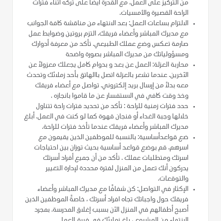
من التركيز على العمل، مع القدرة أيضًا على تركه أثناء فترات
الراحة القصيرة والأمسيات.
الالتزام بساعات العمل: بعد الانتهاء من مناقشة كافة الجوانب
مع مديرك المباشر وأعضاء فريقك، التزم بروتين وضوابط عمل
صارمة تعكس وضع عملك الطبيعي. تأكد من معرفة أدوارك
ومسؤولياتك من مديرك المباشر بصورة واضحة
محاربة العزلة: العمل عن بعد و بدوام كامل يجعلك معزولاً عن
الآخرين. عندما تشعر بالعزلة اتصل باالهاتق بأحد زملائك وتحدث
معه بدلاً من إرسال بريد إلكتروني. تواصل مع أعضاء فريقك
وخذ وقت كافي في الاستفسار عن ما قاموا بانجازه .
حدد فترات زمنية للراحة : تأكد من تحديد فترات راحة تتناول
خلالها وجبة الغداء أو فنجان قهوة كما لو كنت في العمل. أبلغ
مديرك المباشر وأعضاء فريقك عندما تأخذ فترات للراحة.
ضع قواعدأساسية: بالنسبة للموظفين الذين يقيمون مع
اسرهم، قم بوضع قواعد أساسية بحيث توزان بين احتياجات
اسرتك ومتطلبات عملك . تأكد من أن جميع أفراد أسرتك
يدركون أنك تعمل من المنزل لفترة محددة لإدارة التغيير
والتوقعات.
الإكثار في التواصل: كن شفافًا مع مديرك المباشر وأعضاء
فريقك حول واجباتك تجاه افراد أسرتك ، خاصةً الموظفين الذين
أصبح أطفالهم في المنزل الآن بسبب إغلاق المدرسة. بمجرد
الانتهاء من المشروع ، بلغ زملائك في فريق العمل.