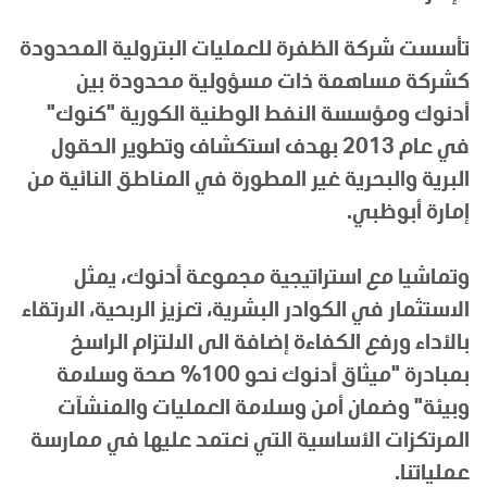
تأسست شركة الظفرة للعمليات البترولية المحدودة
كشركة مساهمة ذات مسؤولية محدودة بين
أدنوك ومؤسسة النفط الوطنية الكورية "كنوك"
في عام 2013 بهدف استكشاف وتطوير الحقول
البرية والبحرية غير المطورة في المناطق النائية من
إمارة أبوظبي.
وتماشيا مع استراتيجية مجموعة أدنوك، يمثل
الاستثمار في الكوادر البشرية، تعزيز الربحية، الارتقاء
بالأداء ورفع الكفاءة إضافة الى الالتزام الراسخ
بمبادرة "ميثاق أدنوك نحو 100% صحة وسلامة
وبيئة" وضمان أمن وسلامة العمليات والمنشآت
المرتكزات الأساسية التي نعتمد عليها في ممارسة
عملياتنا.