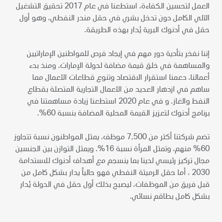
العمل لتحسين الكفاءة، استطعنا في عام 2017 تحقيق التشغيل
الآلي الكامل دون تدخل بشري في حقل مندر النفطي، وهو أول
حقل في أدنوك البرية يُدار بهذه الطريقة.
إننا نفخر بتأدية دور مهم في إيجاد فرص للمواطنين الإماراتيين
والمساهمة في خلق قيمة مضافة لدولة الإمارات. ومنذ بدء
أعمالنا، دعمنا استقرار الاقتصاد وتنوع قطاعات الأعمال مما
ساهم في ازدهار العديد من الأعمال التجارية المتصلة بقطاع
النفط والغاز. و في عام 2020 استطعنا زيادة مساهمتنا في
برنامج أدنوك لتعزيز القيمة المحلية المضافة بنسبة 60%.
تضم شركتنا أكثر من 7,500 موظف، يمثل المواطنون نسبة تتجاوز
60% منهم، وتمثل المرأة نسبة 16%. ويمثل التوازن بين الجنسين
مجال تركيز رئيسي لدينا بما ينسجم مع أهداف أدنوك للاستدامة
2030 ، أما حقل الرميثة النفطي فهو حالياً يدار بشكل كامل من
قبل فريق من الموظفات، ليصبح بذلك أول حقل في الدولة يُدار
بشكل كامل بطاقم نسائي.