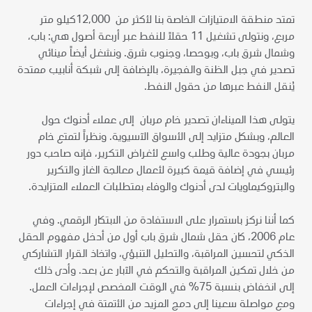
تمتد منطقة الامتيازات الخاصة بنا لأكثر من 12,000كيلو متر
مربع، ونتولى تشغيل 11 حقلاً للنفط عبر أربعة أصول هي: باب،
وشمال شرق باب، وبوحصا، وجنوب شرق. ونشغل أيضاً مينائي
تصدير في جبل الظنة والفجيرة، بالإضافة إلى شبكة أنابيب ممتدة
يُنقل النفط عبرها من حقول النفط.
يتولى هذا الميناءان تصدير خام مربان إلى عملاء أدنوك حول
العالم، وبشكل متزايد إلى الأسواق الآسيوية. ونظراً لتمتع خام
مربان بجودة عالية وطلب واسع لأغراض التكرير، فإنه صاحب دور
رئيسي في إضافة قيمة كبيرة لأعمال معالجة الغاز والتكرير
والبتروكيماويات لدى أدنوك والوفاء بمتطلبات العملاء المتزايدة.
كما أننا نركز باستمرار على الاستفادة من الابتكار الرقمي. وفي
عام 2006، كان حقل شمال شرق باب أول من أدخل مفهوم الحقل
الذكي لتحسين المراقبة، والتحليل التنبؤي، واتخاذ القرار التشاركي
من خلال تمكين المراقبة والتحكم في الآبار عن بعد. وأدى ذلك
إلى انخفاض بنسبة 75% في الوقت المخصص لإجراءات العمل.
ومع مواصلة سعينا إلى دمج المزيد من الأتمتة في إجراءات