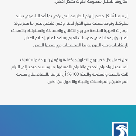
اختاروها لتمثيل مجموعة أدنوك بشكل أفضل.
إن قيمنا تُشكل مصدر إلهام للطريقة التي نؤدي بها أعمالنا، فهي ترشد
سلوكنا، وتوجه عملية صنع القرار لدينا. وهي تشتمل على ما يميز دولة
الإمارات العربية المتحدة من روح التفاني والمساءلة والاسترشاد بالأهداف
العليا. وإن عملنا على ضوء تلك القيم يساعدنا على إطلاق العنان
للإمكانيات وخلق الفرص وربط المجتمعات مع بعضها البعض.
نحن نعمل بكل فخر بروح التعاون وبكفاءة ونؤمن بالريادة واستشراف
المستقبل واحترام الجميع والالتزام بالمسؤولية . وتستند قيمنا إلى التزام
ثابت بالصحة والسلامة والبيئة 100%: أي التزامنا بالحفاظ على سلامة
الموظفين والمجتمعات والبيئة والأصول من الضرر.