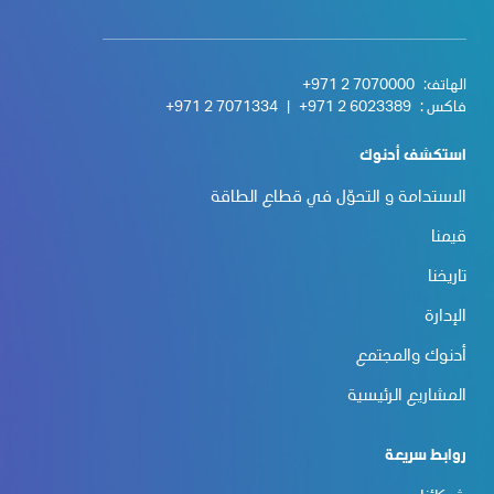
الهاتف:
+971 2 7070000
فاكس :
+971 2 6023389
|
+971 2 7071334
استكشف أدنوك
الاستدامة و التحوّل في قطاع الطاقة
قيمنا
تاريخنا
الإدارة
أدنوك والمجتمع
المشاريع الرئيسية
روابط سريعة