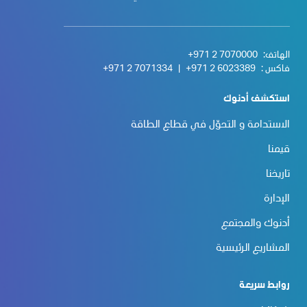
الهاتف:
+971 2 7070000
فاكس :
+971 2 6023389
|
+971 2 7071334
استكشف أدنوك
الاستدامة و التحوّل في قطاع الطاقة
قيمنا
تاريخنا
الإدارة
أدنوك والمجتمع
المشاريع الرئيسية
روابط سريعة