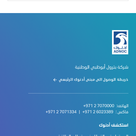
شركة بترول أبوظبي الوطنية
خريطة الوصول الى مبنى أدنوك الرئيسي
الهاتف:
+971 2 7070000
فاكس :
+971 2 6023389
|
+971 2 7071334
استكشف أدنوك