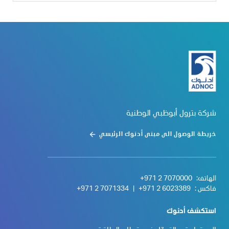
شركة بترول أبوظبي الوطنية
خريطة الوصول الى مبنى أدنوك الرئيسي
الهاتف:
+971 2 7070000
فاكس :
+971 2 6023389
|
+971 2 7071334
استكشف أدنوك