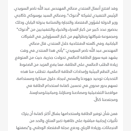
وقد افتتح أعمال المنتدى معالي المهندس عبد الله ناصر السويدي،
الرئيس التنفيذي لشركة "أدنوك"، ومعالي السيد يوسوكي تاكاجي،
وزير الدولة لشؤون الاقتصاد والتجارة والصناعة بدولة اليابان، وذلك
بحضور عدد كبير من كبار المدراء والخبراء والتنفيذيين من "أدنوك"
ومجموعة شركاتها ونظرائهم من كبار المسؤولين في الشركات
اليابانية. وفي كلمته الافتتاحية خلال المنتدى، قال معالي
المهندس عبد الله ناصر السويدي: "يأتي هذا المنتدى في وقت
يشهد فيه سوق الطاقة العالمي تحولات جذرية، حيث من المتوقع
زيادة الطلب العالمي على الطاقة، مما يضع المزيد من الضغوط
على النظم البيئية وإمدادات الطاقة العالمية. تتطلب منا هذه
التحديات توحيد جهودنا والسعي لايجاد حلول مبتكرة ومستدامة،
تسهم بدور محوري في تحسين كفاءة استخدام الطاقة في
مواقعنا التشغيلية ومصانعنا ومنازلنا، ومبانينا،ومدارسنا،
ومجتمعنا ككلّ.
فمن شأن توفير الطاقة واستخدامها بشكل أكثر كفاءة أن يترك
تأثيرات إيجابية مباشرة على ظاهرة تغير المناخ، والحد من
الانبعاثات، وزيادة الأرباح، ودفع عجلة الاقتصاد الوطني. و"بصفتها