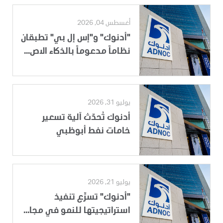
أغسطس 04, 2026
"أدنوك" و"إس إل بي" تطبقان
نظاماً مدعوماً بالذكاء الاص...
يوليو 31, 2026
أدنوك تُحدّث آلية تسعير
خامات نفط أبوظبي
يوليو 21, 2026
"أدنوك" تسرِّع تنفيذ
استراتيجيتها للنمو في مجا...