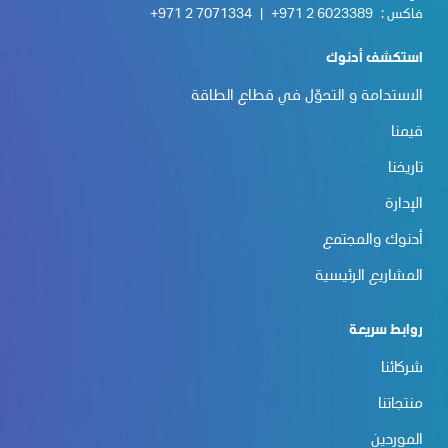
فاكس :
+971 2 6023389
|
+971 2 7071334
استكشف أدنوك
الاستدامة و التحوّل في قطاع الطاقة
قيمنا
تاريخنا
الإدارة
أدنوك والمجتمع
المشاريع الرئيسية
روابط سريعة
شركائنا
منتجاتنا
الموردين