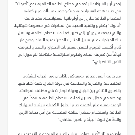
إحدى أبرز الشركات الرائدة في قطاع الطاقة العالمية، تقع "أدنوك"
في صلب هذه الاستراتيجية، حيث وضعت مسألة تعزيز كفاءة
استخدام الطاقة على رأس أولوياتها الاستراتيجية. فقد قامت
"أدنوك" بتطوير وتنفيذ العديد من المبادرات في مجموعة شركاتها،
والتي تهدف من ورائها إلى تعزيز كفاءة استخدام الطاقة. وتشمل
تلك المبادرات على سبيل المثال لا الحصر؛ تقنية التقاط وضخ غاز
ثاني أكسيد الكربون لخفض مستويات الاحتراق؛ والسعي للتوقف
نهائياً عن تصريف المياه، وتطوير استراتيجية متكاملة للوصول إلى
التميز التشغيلي."
من جانبه، ألقى معالي يوسوكي تاكاجي، وزير الدولة للشؤون
الاقتصادية، والتجارية والصناعية في دولة اليابان، كلمة أشاد فيها
بالتعاون الثنائي بين اليابان ودولة الإمارات في مختلف المجالات،
وخاصة في مجال تحسين كفاءة استخدام الطاقة، مشدداً في
الوقت نفسه على أهمية تعزيز الحلول الكفيلة بترشيد استهلاك
الطاقة، واستخدام مصادر الطاقة المتجددة من أجل حماية الأرض
والحدّ من تلوث البيئة والتغير المناخي."
وأضاف قائلاً: "تُعتبر دولة الإمارات العربية المتحدة مثالاً يحتذى به