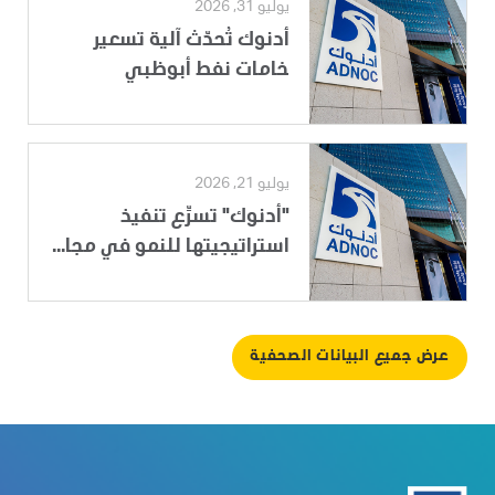
يوليو 31, 2026
أدنوك تُحدّث آلية تسعير
خامات نفط أبوظبي
يوليو 21, 2026
"أدنوك" تسرِّع تنفيذ
استراتيجيتها للنمو في مجا...
عرض جميع البيانات الصحفية