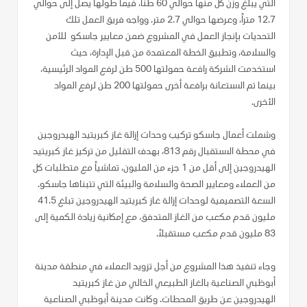
التي يبلغ وزن كل منها حوالي 60 طناً، فيما طولها يصل إلى حوالي
12.7 متراً، وعرضها حوالي 2.7 متر. وواجه فريق العمل تلك
التحديات بإنجاز العمل في المشروع ضمن معايير جاسكو للأمن
والسلامة، وتطبيق الخطة المعتمدة من قبل الإدارة، حيث
استخدمت الشركة رافعة حمولتها 500 طن لرفع المواد الرئيسية،
بينما تم الاستعانة برافعة أخرى حمولتها 200 طن لرفع المواد
الأخرى.
وشملت أعمال جاسكو تركيب وحدات إزالة غاز كبريتيد الهيدروجين
في محطة الاستقبال رقم 813، بهدف التقليل من تركيز غاز كبريتيد
الهيدروجين إلى أقل من 1 جزء من المليون، تماشياً مع متطلبات كل
من العملاء ومعايير الصحة والسلامة والبيئة التي تتبناها جاسكو.
السعة التصميمية لوحدات إزالة غاز كبريتيد الهيدروجين تبلغ 41.5
مليون قدم مكعب من الغاز المتدفق، مع إمكانية زيادة الكمية إلى
83 مليون قدم مكعب مستقبلاً.
وجاء تنفيذ هذا المشروع من أجل تزويد العملاء في منطقة مدينة
أبوظبي الصناعية بالغاز الطبيعي الخالي من غاز كبريتيد
الهيدروجين عن طريق المحطات. وكانت مدينة أبوظبي الصناعية