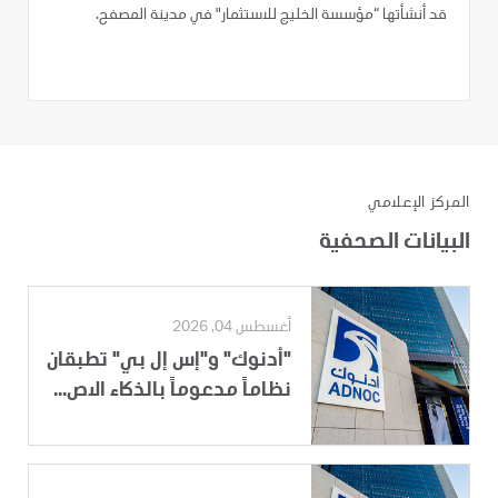
قد أنشأتها “مؤسسة الخليج للاستثمار" في مدينة المصفح.
المركز الإعلامي
البيانات الصحفية
أغسطس 04, 2026
"أدنوك" و"إس إل بي" تطبقان
نظاماً مدعوماً بالذكاء الاص...