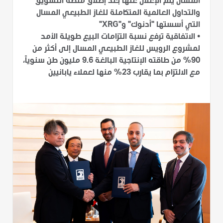
المسال يتم الإعلان عنها بعد إطلاق منصة التسويق
والتداول العالمية المتكاملة للغاز الطبيعي المسال
التي أسستها "أدنوك" و"XRG"
•
الاتفاقية ترفع نسبة التزامات البيع طويلة الأمد
لمشروع الرويس للغاز الطبيعي المسال إلى أكثر من
90% من طاقته الإنتاجية البالغة 9.6 مليون طن سنوياً،
مع الالتزام بما يقارب 23% منها لعملاء يابانيين