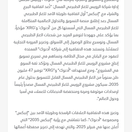
والتصنيع والتسويق والتجارة بالإنابة في "أدنوك"، ورئيس مجلس
إدارة شركة الرويس للغاز الطبيعي المسال: "تُعد اتفاقية البيع
والشراء مع "إنبكس" أول اتفاقية طويلة الأمد للغاز الطبيعي
المسال بعد إطلاق منصة التسويق والتداول العالمية المتكاملة
للغاز الطبيعي المسال التي أسستها كل من ’أدنوك‘ و’XRG‘ مؤخراً،
بما يؤكد على جهودنا لتوفير المزيد من شحنات الغاز الطبيعي
المسال، وتوسيع نطاق الوصول إلى الأسواق، وتعزيز المرونة التجارية
لعملائنا. وتستند هذه الاتفاقية إلى شراكة ’أدنوك" الممتدة
لعقود مع اليابان في مجال الطاقة، وتساهم في تسريع تسويق
إنتاج مشروع الرويس للغاز الطبيعي المسال، وتؤكد ثقة السوق
في المشروع". ومع استهداف "أدنوك" و"XRG" توفير 47 مليون
طن سنوياً من الغاز الطبيعي المسال القابل للتسويق بحلول عام
2035، سيكون مشروع الرويس للغاز الطبيعي المسال مصدراً رئيساً
لإمدادات موثوقة ومرنة ومنخفضة الانبعاثات للعملاء في آسيا
وحول العالم".
وتعزز هذه الاتفاقية العلاقات الراسخة وطويلة الأمد بين "إنبكس"
ومجموعة "أدنوك"، كما تتماشى مع رؤية "إنبكس 2035" التي
أُعلن عنها في فبراير 2025، والتي تهدف إلى تعزيز محفظة أعمالها