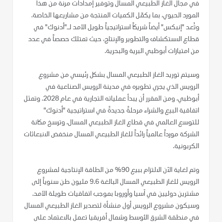
في مجال الغاز الطبيعي المسال وتوفير إمدادات مرنة من هذا
المورد الحيوي، بما يكمّل الكميات المنتجة من مشاريعها الخاصة.
وتُعد "إنبكس" أيضاً شريكاً استراتيجياً طويل الأمد لـ"أدنوك" في
قطاع الاستكشاف والتطوير والإنتاج، حيث تمتلك حصصاً في عدد
من امتيازات أبوظبي البرية والبحرية.
وسيتم توريد الغاز الطبيعي المسال بشكل رئيسي من مشروع
الرويس الذي يجري تطويره في مدينة الرويس الصناعية في
أبوظبي، ومن المقرر أن يبدأ عملياته التجارية في عام 2028. وتمثل
اتفاقية البيع والشراء مرحلةً جديدةً في استراتيجية "أدنوك"
للتوسع العالمي في قطاع الغاز الطبيعي المسال، وترسخ مكانة
الشركة مورداً عالمياً رائداً للغاز الطبيعي المسال منخفض الانبعاثات
الكربونية.
وتم لغاية الآن الالتزام ببيع 90% من الطاقة الإنتاجية لمشروع
الرويس للغاز الطبيعي المسال البالغة 9.6 مليون طن سنوياً إلى
مشترين دوليين في آسيا وأوروبا بموجب اتفاقيات طويلة الأمد.
وسيكون مشروع الرويس أول منشأة لتصدير الغاز الطبيعي المسال
في منطقة الشرق الأوسط وشمال أفريقيا تعمل بالاعتماد على