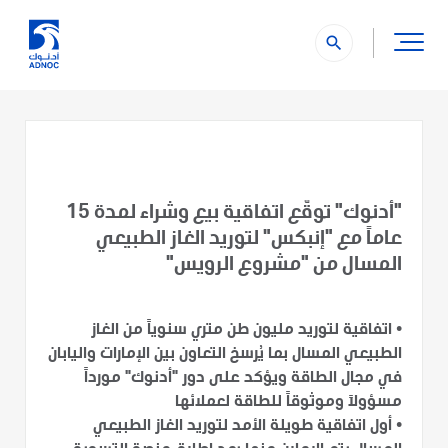
search
"أدنوك" توقّع اتفاقية بيع وشراء لمدة 15
عاماً مع "إنبكس" لتوريد الغاز الطبيعي
المسال من "مشروع الرويس"
•
اتفاقية لتوريد مليون طن متري سنوياً من الغاز
الطبيعي المسال بما يُرسخ التعاون بين الإمارات واليابان
في مجال الطاقة ويؤكد على دور "أدنوك" مورداً
مسؤولاً وموثوقاً للطاقة لعملائها
•
أول اتفاقية طويلة الأمد لتوريد الغاز الطبيعي