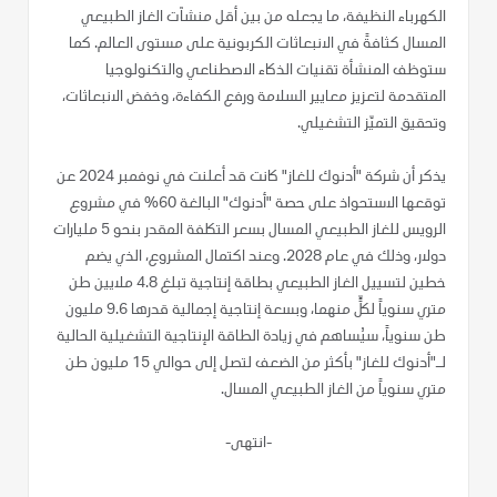
الكهرباء النظيفة، ما يجعله من بين أقل منشآت الغاز الطبيعي
المسال كثافةً في الانبعاثات الكربونية على مستوى العالم. كما
ستوظف المنشأة تقنيات الذكاء الاصطناعي والتكنولوجيا
المتقدمة لتعزيز معايير السلامة ورفع الكفاءة، وخفض الانبعاثات،
وتحقيق التميّز التشغيلي.
يذكر أن شركة "أدنوك للغاز" كانت قد أعلنت في نوفمبر 2024 عن
توقعها الاستحواذ على حصة "أدنوك" البالغة 60% في مشروع
الرويس للغاز الطبيعي المسال بسعر التكلفة المقدر بنحو 5 مليارات
دولار، وذلك في عام 2028. وعند اكتمال المشروع، الذي يضم
خطين لتسييل الغاز الطبيعي بطاقة إنتاجية تبلغ 4.8 ملايين طن
متري سنوياً لكلٍّ منهما، وبسعة إنتاجية إجمالية قدرها 9.6 مليون
طن سنوياً، سيُساهم في زيادة الطاقة الإنتاجية التشغيلية الحالية
لـ"أدنوك للغاز" بأكثر من الضعف لتصل إلى حوالي 15 مليون طن
متري سنوياً من الغاز الطبيعي المسال.
-انتهى-