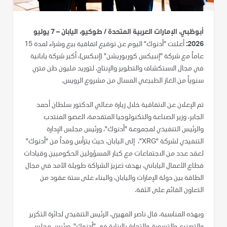
أبوظبي، الإمارات العربية المتحدة / طوكيو، اليابان – 7 يوليو
2026:
أعلنت "أدنوك" اليوم عن توقيع اتفاقية بيع وشراء لمدة 15
عاماً مع شركة "إنبيكس كوربوريشن" (إنبكس)، أكبر شركة يابانية
في مجال الاستكشاف والتطوير والإنتاج، لتوريد مليون طن متري
سنوياً من الغاز الطبيعي المسال من مشروع الرويس.
تم الإعلان عن الاتفاقية خلال زيارة معالي الدكتور سلطان أحمد
الجابر، وزير الصناعة والتكنولوجيا المتقدمة، العضو المنتدب
والرئيس التنفيذي لمجموعة "أدنوك"، ورئيس مجلس الإدارة
التنفيذي لشركة "XRG"، إلى اليابان، حيث يترأس وفداً من "أدنوك"
لعقد عدد من الاجتماعات مع كبار المسؤولين الحكوميين وقيادات
قطاع الأعمال الياباني، بهدف تعزيز الشراكة طويلة الأمد في مجال
الطاقة بين دولة الإمارات واليابان، والبناء على ستة عقود من
التعاون القائم على الثقة.
وبهذه المناسبة، قال ناصر المهيري، الرئيس التنفيذي لدائرة التكرير