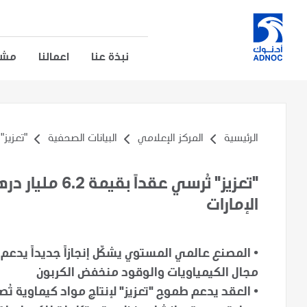
نبذة عنا
اعمالنا
مشار
الرئيسية
المركز الإعلامي
البيانات الصحفية
"تعزيز" ت
"تعزيز" تُرسي ع
الإمارات
•
المصنع عالمي المستوي يشكّل إنجازاً جديداً يدعم
مجال الكيمياويات والوقود منخفض الكربون
•
العقد يدعم طموح "تعزيز" لإنتاج مواد كيماوية تُ