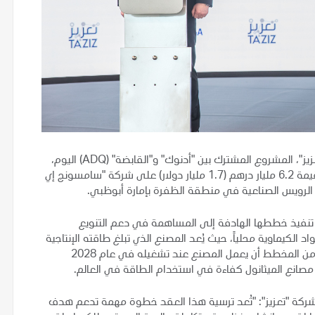
أعلنت "تعزيز"، المشروع المشترك بين "أدنوك" و"القابضة" (ADQ) اليوم،
عن ترسية عقد لتنفيذ أعمال الهندسة والمشتريات والتشييد بقيمة 6.2 مليار درهم (1.7 مليار دولار) على شركة "سامسونج إي
نة الرويس الصناعية في منطقة الظفرة بإمارة أبوظبي.
ع تنفيذ خططها الهادفة إلى المساهمة في دعم التنويع
الكيماوية محلياً، حيث يُعد المصنع الذي تبلغ طاقته الإنتاجية
1.8 مليون طن سنوياً أول منشأة لإنتاج الميثانول في الدولة. ومن المخطط أن يعمل المصنع عند تشغيله في عام 2028
 مصانع الميثانول كفاءة في استخدام الطاقة في العالم.
شركة "تعزيز": "تُعد ترسية هذا العقد خطوة مهمة تدعم هدف