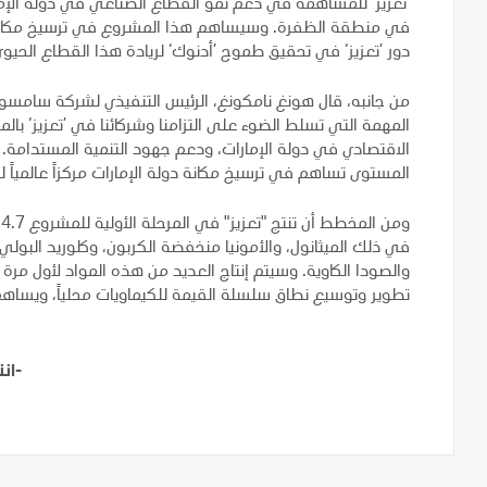
’تعزيز‘ للمساهمة في دعم نمو القطاع الصناعي في دولة الإما
في منطقة الظفرة. وسيساهم هذا المشروع في ترسيخ مكانة ال
دور ’تعزيز‘ في تحقيق طموح ’أدنوك‘ لريادة هذا القطاع الحيوي ع
من جانبه، قال هونغ نامكونغ، الرئيس التنفيذي لشركة سامسونج 
المهمة التي تسلط الضوء على التزامنا وشركائنا في ’تعزيز‘ با
الاقتصادي في دولة الإمارات، ودعم جهود التنمية المستدامة
المستوى تساهم في ترسيخ مكانة دولة الإمارات مركزاً عالمياً لل
في ذلك الميثانول، والأمونيا منخفضة الكربون، وكلوريد البولي ف
والصودا الكاوية. وسيتم إنتاج العديد من هذه المواد لأول مرة 
تطوير وتوسيع نطاق سلسلة القيمة للكيماويات محلياً، ويساه
-ان