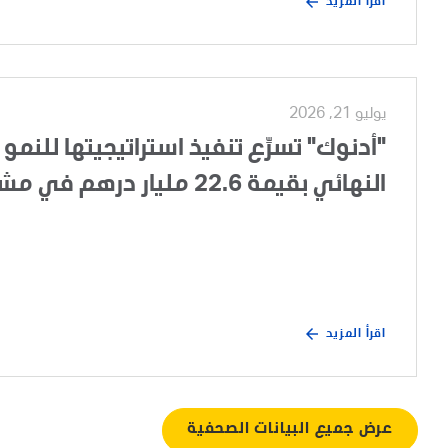
اقرأ المزيد
يوليو 21, 2026
"أدنوك" تسرِّع تنفيذ استراتيجيتها للنمو 
النهائي بقيمة 22.6 مليار درهم في مشروع تطوير الغطاء الغازي لحقل أم الشيف
اقرأ المزيد
عرض جميع البيانات الصحفية