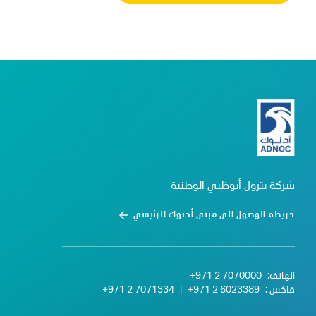
شركة بترول أبوظبي الوطنية
خريطة الوصول الى مبنى أدنوك الرئيسي
الهاتف:
+971 2 7070000
فاكس :
+971 2 6023389
|
+971 2 7071334