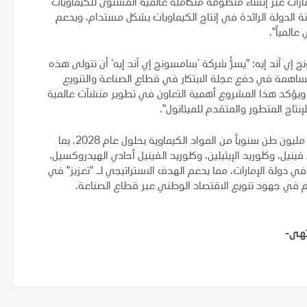
رات عبر إنشاء منظومة متكاملة عالمية المستوى للكيماويات
دولة الرائدة في إنتاج الكيماويات بشكل مستدام، ويدعم
المياً".
إي آند إيه: "يسرُّ شركة ’سامسونج إي آند إيه‘ أن تتولى هذه
لمساهمة في دفع عجلة الابتكار في قطاع الصناعة والتنويع
. ويؤكد هذا المشروع أهمية التعاون في تطوير منشآت عالمية
إنتاج المتطور والمتقدم للميثانول".
ومن المخطط أن تنتج "تعزيز" في المرحلة الأولية للمشروع 4.7 مليون طن سنوياً من المواد الكيماوية بحلول عام 2028، بما
ينيل، وكلوريد الإيثيلين، وكلوريد الفينيل أحادي الهيدروكسيل،
في دولة الإمارات، مما يدعم الهدف الاستراتيجي لـ "تعزيز" في
م في جهود تنويع الاقتصاد الوطني عبر قطاع الصناعة.
تهى-