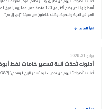
أسطولها الذي يضم أكثر من 120 منصة حفر،
المواقع البرية والبحرية، وذلك بالتعاون مع شركة "إس إل بي".
اقرأ المزيد
يوليو 31, 2026
أدنوك تُحدّث آلية تسعير خامات نفط أبو
أعلنت "أدنوك" اليوم عن تحديث آلية "سعر البيع الرسمي" (OSP) لخامات نفط أبوظبي، وذلك بعد إجراء مراجعة تجارية دورية.