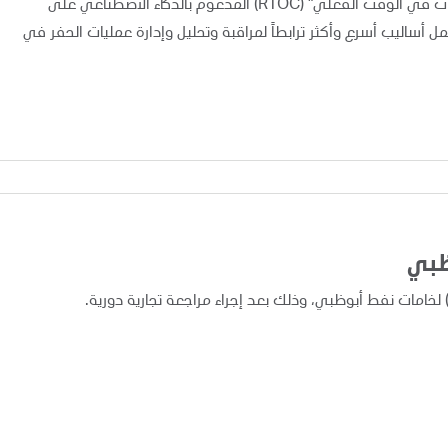
أعلنت "أدنوك" اليوم عن تطبيق ونشر نظام "مركز متابعة العمليات في الوقت الفعلي" (RTOC) المدعوم بالذكاء الاصطناعي على
 مما يوفر لفرق العمل أساليب أسرع وأكثر ترابطاً لمراقبة وتحليل وإدارة عمليات الحفر في
ظبي