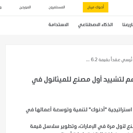
أدنوك مربان
المستثمرون
الموردين
و
يعنا
الذكاء الاصطناعي
الاستدامة
ُرسي عقداً بقيمة 6.2 ...
قداً بقيمة 6.2 مليار درهم لتشييد أول مصنع للميثانول في
 استراتيجية "أدنوك" لتنمية وتوسعة أعمالها في
صنع لأول مرة في الإمارات، وتطوير سلاسل قيمة