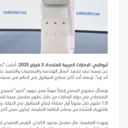
أبوظبي، الإمارات العربية المتحدة، 3 فبراير 2025:
آند إيه"، لإنشاء أحد أكبر مصانع الميثانول في العالم في مدي
ويشكّل مشروع المصنع إنجازاً مهماً ضمن جهود "تعزيز" لتسري
الاقتصادي في دولة الإمارات من خلال تطوير سلاسل قيمة للمواد 
بالكهرباء المنُتجة من مصادر الطاقة النظيفة، ليكون ضمن أكثر
وبهذه المناسبة، قال مشعل سعود الكندي، الرئيس التنفيذي ل