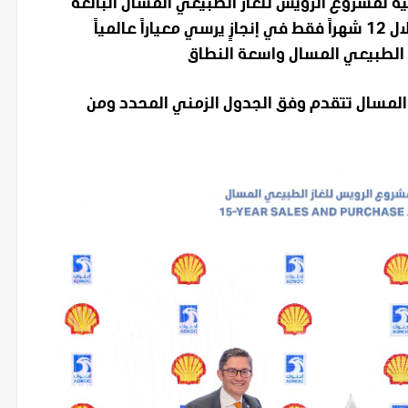
الإنتاجية لمشروع الرويس للغاز الطبيعي المسال البالغة
9.6 مليون طن متري سنوياً تم التعاقد على بيعها خلال 12 شهراً فقط في إنجازٍ يرسي معياراً عالمياً
 الطبيعي المسال واسعة النطاق
ي المسال تتقدم وفق الجدول الزمني المحدد ومن