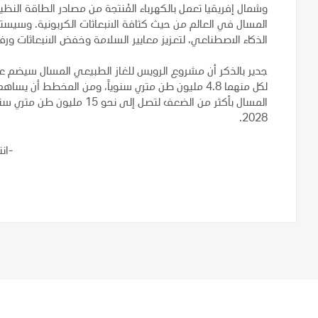
وشمال إفريقيا تعمل بالكهرباء المُنتجة من مصادر الطاقة النظ
المسال في العالم من حيث كثافة الانبعاثات الكربونية. وسيس
الذكاء الاصطناعي، لتعزيز معايير السلامة وخفض الانبعاثات ورف
جدير بالذكر أن مشروع الرويس للغاز الطبيعي المسال سيضم عند 
لكل منهما 4.8 مليون طن متري سنوياً، ومن المخطط أن 
المسال بأكثر من الضعف لتصل 
2028.
-ان