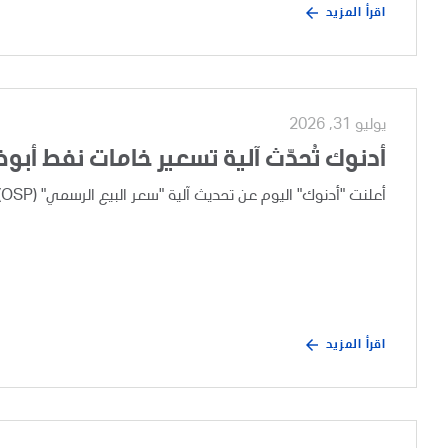
اقرأ المزيد
يوليو 31, 2026
أدنوك تُحدّث آلية تسعير خامات نفط أبو
أعلنت "أدنوك" اليوم عن تحديث آلية "سعر البيع الرسمي" (OSP) لخامات نفط أبوظبي، وذلك بعد إجراء مراجعة تجارية دورية.
اقرأ المزيد