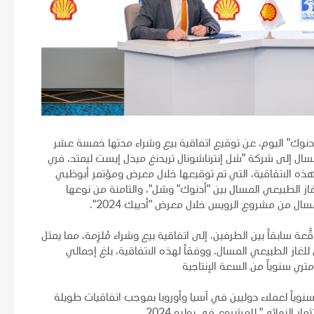
دنوك" اليوم، عن توقيع اتفاقية بيع وشراء مدتها خمسة عشر
لمسال إلى شركة "شل إنترناشونال تريدنغ ميدل إيست ليمتد، فري
ذه الاتفاقية، التي تم توقيعها خلال معرض ومؤتمر أبوظبي
ويلة الأمد لبيع الغاز الطبيعي المسال بين "أدنوك" وشل"، والثامنة من نوعها
سال من مشروع الرويس خلال معرض "أديبك 2024".
عة سابقاً بين الطرفين، إلى اتفاقية بيع وشراء مُلزِمة، مما يمثل
ز الطبيعي المسال. ووفقاً لهذه الاتفاقية، بلغ إجمالي
از الطبيعي المسال والبالغة 9.6 طن متري سنوياً لعملاء دوليين في آسيا وأوروبا بموجب اتفاقيات طويلة