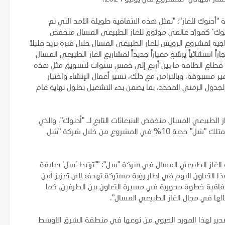
"أدنوك للغاز": "تمثل هذه الاتفاقية طويلة الأمد التي تم
’أدنوك‘ كمورّد عالمي موثوق للغاز الطبيعي المسال منخفض
لى بيع أكثر من 80% من السعة الإنتاجية لمشروع الرويس للغاز الطبيعي المسال خلال فترة تزيد قليلاً
اً استثنائياً يرسّخ معياراً جديداً لمشاريع الغاز الطبيعي المسال
قطاع الطاقة ما بين أربع إلى خمس سنوات لتسويق مثل هذه
 مسبوقة، وبالتزامن مع ذلك، تسير أعمال الإنشاء واختيار
جدول الزمني المحدد، بما يضمن بدء التشغيل بحلول نهاية عام
لطبيعي المسال منخفض الانبعاثات التابع لـ "أدنوك"، والذي
يجري تطويره حالياً في مدينة الرويس الصناعية في أبوظبي. وتمتلك "شل" حصة 10% في المشروع من خلال شركة "شل
ة الغاز الطبيعي المسال في شركة "شل": ""ترتبط ’شل‘ بعلاقة
ذا التعاون اليوم في إطار رؤية مشتركة تهدف إلى تعزيز أمن
اتفاقية خطوة محورية في مسيرة التعاون بين الطرفين، كما
لها في مجال الغاز الطبيعي المسال".
ير لهذا المورد الحيوي من نوعها في منطقة الشرق الأوسط