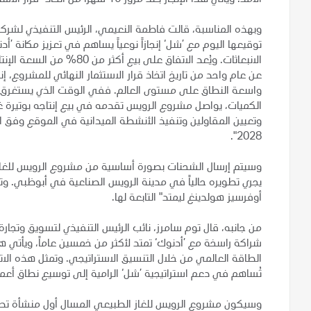
الأمد. ويأتي هذا الإنجاز بعد مرور 16 شهراً من اتخاذ "قرار الاستثمار النهائي" للمشروع في يوليو 2024.
وبهذه المناسبة، قالت فاطمة النعيمي، الرئيس التنفيذي لشركة 
توقيعها اليوم مع ’شل‘ إنجازاً نوعياً يساهم في تعزيز مكانة 
الانبعاثات. ويُعد الاتفاق ع
عن عام واحد من تاريخ اتخاذ قرار الاستثمار النهائي للمشروع، إنجاز
واسعة النطاق على مستوى العالم. ففي الوقت الذي يستغرق 
الكميات، يواصل مشروع الرويس تقدمه في بيع إنتاجه بوتيرة غير
وتعيين المقاولين وتنفيذ الأنشطة الميدانية في الموقع وفق ال
2028".
وسيتم إرسال الشحنات بصورة أساسية من مشروع الرويس للغاز ا
أوفرسيز هولدينغ ليمتد" التابعة لها.
من جانبه، قال توم سامرز، نائب الرئيس التنفيذي لتسويق وتجار
شراكة راسخة مع ’أدنوك‘ تمتد لأكثر من خمسين عاماً، ويأتي ه
الطاقة العالمي من خلال التنسيق الاستراتيجي. وتمثل هذه ال
تُساهم في دعم استراتيجية ’شل‘ الرامية إلى توسيع نطاق أعما
وسيكون مشروع الرويس للغاز الطبيعي المسال أول منشأة تصد