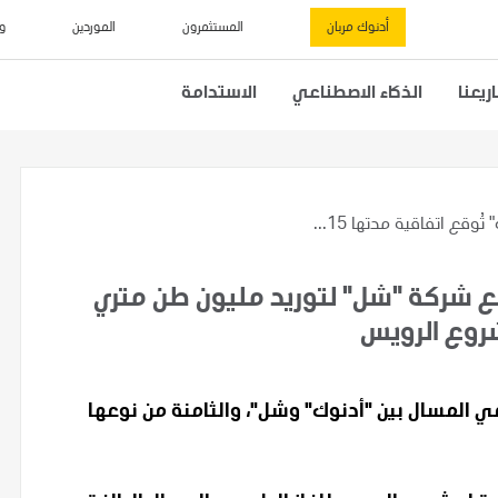
أدنوك مربان
المستثمرون
الموردين
و
يعنا
الذكاء الاصطناعي
الاستدامة
تُوقع اتفاقية مدتها 15...
قع اتفاقية مدتها 15 عاماً مع شركة "شل" لتوريد مليون طن متري
شروع الرويس
بيعي المسال بين "أدنوك" وشل"، والثامنة من نوعها