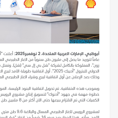
أبوظبي، الإمارات العربية المتحدة، 2 نوفمبر2025:
أعلنت "أ
عاماً لتوريد ما يصل إلى مليون طن سنوياً من الغاز الطبيعي ا
زون"، المملوكة بالكامل لشركة "شل بي إل سي" (شل). وتمثل ه
الدولي للبترول "أديبك 2025"، أول اتفاقية ط
وذلك بعد الإعلان عن أول اتفاقية لبيع وشراء الغاز الطبيعي الم
وبموجب هذه الاتفاقية، تم تحويل اتفاقية البنود الرئيسة، الموقَّ
خطوة مهمة في جهود "أدنوك" لتسويق إنتاج مشروع الرويس للغا
الكميات التي تم الالتزام ببيعها حتى الآن أكثر من 8 ملايين طن متري سنوياً من السعة الإنتاجية
لمشروع الرويس للغ