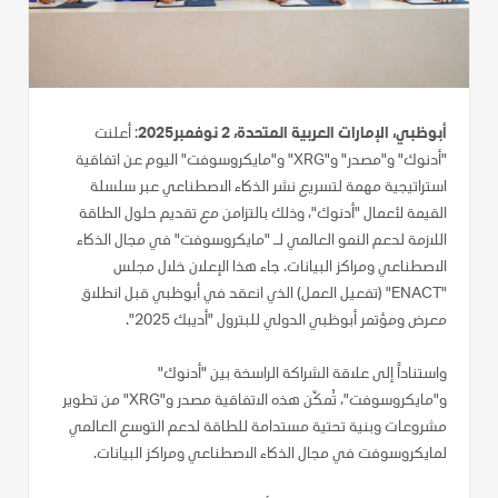
أبوظبي، الإمارات العربية المتحدة، 2 نوفمبر
2025
: أعلنت
"أدنوك" و"مصدر" و"XRG" و"مايكروسوفت" اليوم عن اتفاقية
استراتيجية مهمة لتسريع نشر الذكاء الاصطناعي عبر سلسلة
القيمة لأعمال "أدنوك"، وذلك بالتزامن مع تقديم حلول الطاقة
اللازمة لدعم النمو العالمي لـ "مايكروسوفت" في مجال الذكاء
الاصطناعي ومراكز البيانات. جاء هذا الإعلان خلال مجلس
"ENACT" (تفعيل العمل) الذي انعقد في أبوظبي قبل انطلاق
معرض ومؤتمر أبوظبي الدولي للبترول "أديبك 2025".
واستناداً إلى علاقة الشراكة الراسخة بين "أدنوك"
و"مايكروسوفت"، تُمكّن هذه الاتفاقية مصدر و"XRG" من تطوير
مشروعات وبنية تحتية مستدامة للطاقة لدعم التوسع العالمي
لمايكروسوفت في مجال الذكاء الاصطناعي ومراكز البيانات.