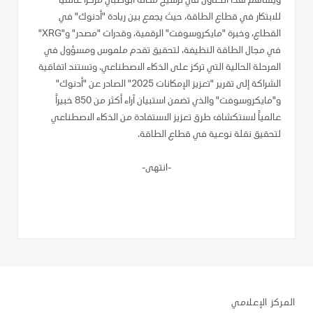
ويساهم هذا التعاون في ترسيخ مكانة أبوظبي مركزاً عالمياً
للابتكار في قطاع الطاقة، حيث يجمع بين ريادة "أدنوك" في
القطاع، وخبرة "مايكروسوفت" الرقمية، وقدرات "مصدر" و"XRG"
في مجال الطاقة النظيفة، لتحقيق تقدم ملموس ومسؤول في
المرحلة الحالية التي تركز على الذكاء الاصطناعي. وتستند اتفاقية
الشراكة إلى تقرير "تعزيز الإمكانات 2025" الصادر عن "أدنوك"
و"مايكروسوفت" والذي تضمن استبيان آراء أكثر من 850 خبيراً
عالمياً لاستكشاف طرق تعزيز الاستفادة من الذكاء الاصطناعي
لتحقيق نقلة نوعية في قطاع الطاقة.
-انتهى-
المركز الإعلامي