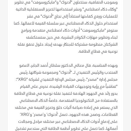
وبموجب الاتفاقية، ستتعاون "أدنوك" و"مايكروسوفت" في تطوير
"وكلاء ذكاء اصطناعي" ونشر استخدامها لتعزيز الاستقلالية الذاتية
للعمليات ورفع كفاءتها استناداً إلى نجاح "أدنوك" في نشر
استخدام حلول الذكاء الاصطناعي عبر سلسلة القيمة لأعمالها. كما
ستوفر "مايكروسوفت" أدوات ذكاء اصطناعي متقدمة وبرامج
لبناء وتطوير مهارات الكوادر البشرية، في حين ستستكشف
الشركتان منظومة مشتركة للابتكار بهدف إيجاد حلول تحقق نقلة
نوعية في قطاع الطاقة.
وبهذه المناسبة، قال معالي الدكتور سلطان أحمد الجابر، العضو
المنتدب والرئيس التنفيذي لـ "أدنوك" ومجموعة شركاتها، رئيس
مجلس إدارة "مصدر"، رئيس مجلس الإدارة التنفيذي لشركة "XRG":
"تماشياً مع رؤية وتوجيهات القيادة الرشيدة، نحرص على القيام
بدور رائد في الجهود الهادفة لتنفيذ نقلة نوعية في قطاع الطاقة
بالاستفادة من التكنولوجيا المتقدمة، خاصةً الذكاء الاصطناعي
الذي يستمر في إعادة صياغة آليات خلق وتعزيز القيمة في مختلف
القطاعات. وضمن هذه الجهود، تعمل ’أدنوك‘ و’مصدر‘ و’XRG‘
على إدماج أدوات الذكاء الاصطناعي عبر مختلف مراحل ومجالات
أعمالها، كما تعمل على تطوير أنظمة الطاقة التي ستدعم تشغيل