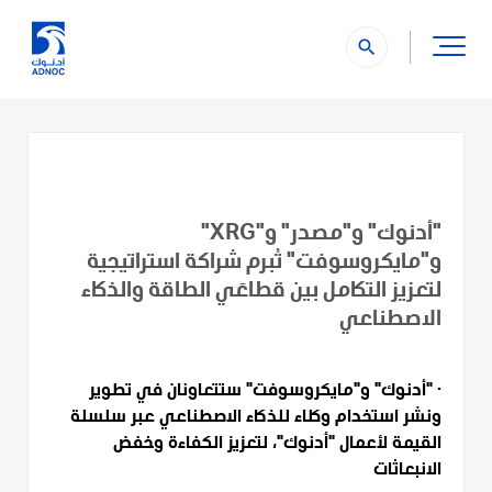
search
"أدنوك" و"مصدر" و"XRG"
و"مايكروسوفت" تُبرم شراكة استراتيجية
لتعزيز التكامل بين قطاعَي الطاقة والذكاء
الاصطناعي
· "أدنوك" و"مايكروسوفت" ستتعاونان في تطوير
ونشر استخدام وكلاء للذكاء الاصطناعي عبر سلسلة
القيمة لأعمال "أدنوك"، لتعزيز الكفاءة وخفض
الانبعاثات