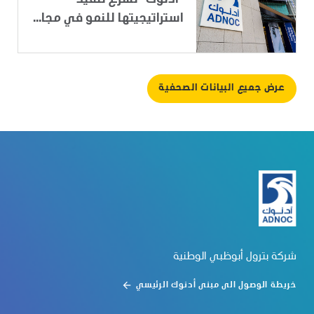
"أدنوك" تسرِّع تنفيذ
استراتيجيتها للنمو في مجا...
عرض جميع البيانات الصحفية
شركة بترول أبوظبي الوطنية
خريطة الوصول الى مبنى أدنوك الرئيسي