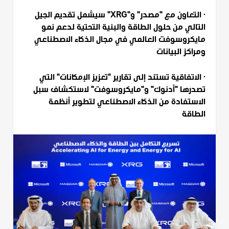
· التعاون مع "مصدر" و"XRG" سيشمل تقديم الجيل
التالي من حلول الطاقة والبنية التحتية لدعم نمو
مايكروسوفت العالمي في مجال الذكاء الاصطناعي
ومراكز البيانات
· الاتفاقية تستند إلى تقارير "تعزيز الإمكانات" التي
تصدرها "أدنوك" و"مايكروسوفت" لاستكشاف سبل
الاستفادة من الذكاء الاصطناعي لتطوير أنظمة
الطاقة