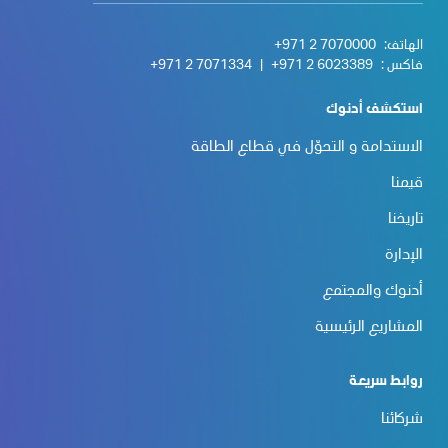
الهاتف:
+971 2 7070000
فاكس :
+971 2 6023389
|
+971 2 7071334
استكشف أدنوك
الاستدامة و التحوّل في قطاع الطاقة
قيمنا
تاريخنا
الإدارة
أدنوك والمجتمع
المشاريع الرئيسية
روابط سريعة
شركائنا