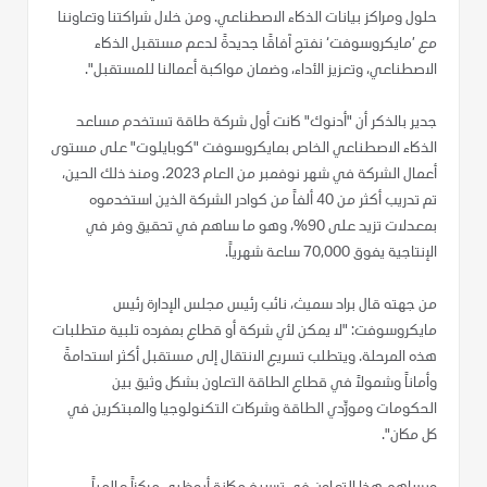
حلول ومراكز بيانات الذكاء الاصطناعي. ومن خلال شراكتنا وتعاوننا
مع ’مايكروسوفت‘ نفتح آفاقًا جديدةً لدعم مستقبل الذكاء
الاصطناعي، وتعزيز الأداء، وضمان مواكبة أعمالنا للمستقبل".
جدير بالذكر أن "أدنوك" كانت أول شركة طاقة تستخدم مساعد
الذكاء الاصطناعي الخاص بمايكروسوفت "كوبايلوت" على مستوى
أعمال الشركة في شهر نوفمبر من العام 2023. ومنذ ذلك الحين،
تم تدريب أكثر من 40 ألفاً من كوادر الشركة الذين استخدموه
بمعدلات تزيد على 90%، وهو ما ساهم في تحقيق وفر في
الإنتاجية يفوق 70,000 ساعة شهرياً.
من جهته قال براد سميث، نائب رئيس مجلس الإدارة رئيس
مايكروسوفت: "لا يمكن لأي شركة أو قطاع بمفرده تلبية متطلبات
هذه المرحلة. ويتطلب تسريع الانتقال إلى مستقبل أكثر استدامةً
وأماناً وشمولاً في قطاع الطاقة التعاون بشكل وثيق بين
الحكومات ومورِّدي الطاقة وشركات التكنولوجيا والمبتكرين في
كل مكان".