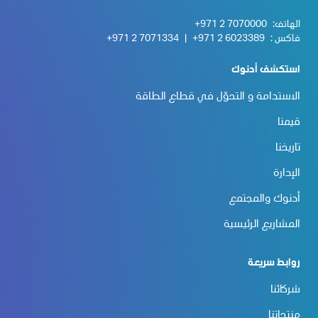
الهاتف:
+971 2 7070000
فاكس :
+971 2 6023389
|
+971 2 7071334
استكشف أدنوك
الاستدامة و التحوّل في قطاع الطاقة
قيمنا
تاريخنا
الإدارة
أدنوك والمجتمع
المشاريع الرئيسية
روابط سريعة
شركائنا
منتجاتنا