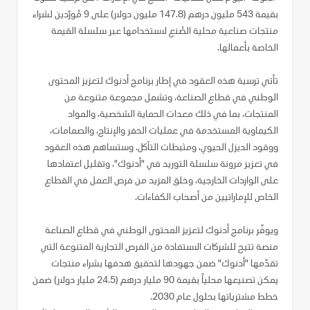
بقيمة 543 مليون درهم (147.8 مليون دولار) على 9 مُورّدين لشراء
منتجات صناعية محلية الصُنع لاستخدامها عبر سلسلة القيمة
الخاصة بأعمالها.
تأتي ترسية هذه العقود في إطار برنامج أدنوك لتعزيز المحتوى
الوطني في قطاع الصناعة، وتشمل مجموعة متنوعة من
المنتجات، بما في ذلك معدات الحماية الشخصية، والمواد
الكيماوية المستخدمة في عمليات الحفر والإنتاج، والصمامات،
ووقود الديزل الحيوي، ومثبطات التآكل. وستساهم هذه العقود
في تعزيز مرونة سلسلة التوريد في "أدنوك"، وتقليل اعتمادها
على الواردات الخارجية، وخلق المزيد من فرص العمل في القطاع
الخاص للإماراتيين من أصحاب الكفاءات.
ويوفّر برنامج أدنوك لتعزيز المحتوى الوطني في قطاع الصناعة
منصة تتيح للشركات الاستفادة من الفرص التجارية المتنوعة التي
تقدّمها "أدنوك" ضمن جهودها لتحقيق هدفها بشراء منتجات
يمكن تصنيعها محلياً بقيمة 90 مليار درهم (24.5 مليار دولار) ضمن
خطط مشترياتها بحلول عام 2030.