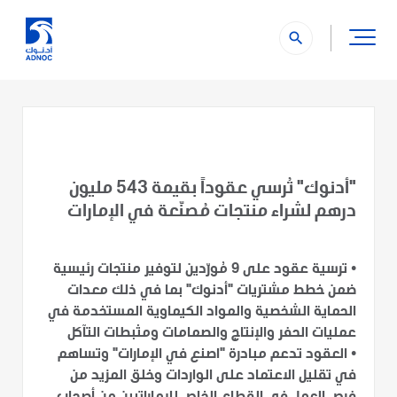
search
"أدنوك" تُرسي عقوداً بقيمة 543 مليون
درهم لشراء منتجات مُصنّعة في الإمارات
•
ترسية عقود على 9 مُورّدين لتوفير منتجات رئيسية
ضمن خطط مشتريات "أدنوك" بما في ذلك معدات
الحماية الشخصية والمواد الكيماوية المستخدمة في
عمليات الحفر والإنتاج والصمامات ومثبطات التآكل
•
العقود تدعم مبادرة "اصنع في الإمارات" وتساهم
في تقليل الاعتماد على الواردات وخلق المزيد من