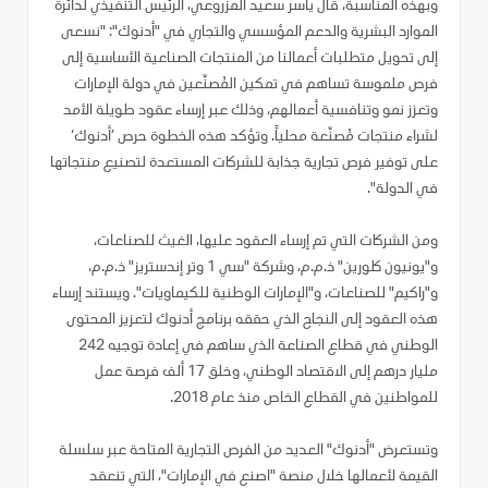
وبهذه المناسبة، قال ياسر سعيد المزروعي، الرئيس التنفيذي لدائرة
الموارد البشرية والدعم المؤسسي والتجاري في "أدنوك": "نسعى
إلى تحويل متطلبات أعمالنا من المنتجات الصناعية الأساسية إلى
فرص ملموسة تساهم في تمكين المُصنّعين في دولة الإمارات
وتعزز نمو وتنافسية أعمالهم، وذلك عبر إرساء عقود طويلة الأمد
لشراء منتجات مُصنّعة محلياً. وتؤكد هذه الخطوة حرص ’أدنوك‘
على توفير فرص تجارية جذابة للشركات المستعدة لتصنيع منتجاتها
في الدولة".
ومن الشركات التي تم إرساء العقود عليها، الغيث للصناعات،
و"يونيون كلورين" ذ.م.م، وشركة "سي 1 وتر إندستريز" ذ.م.م،
و"راكيم" للصناعات، و"الإمارات الوطنية للكيماويات". ويستند إرساء
هذه العقود إلى النجاح الذي حققه برنامج أدنوك لتعزيز المحتوى
الوطني في قطاع الصناعة الذي ساهم في إعادة توجيه 242
مليار درهم إلى الاقتصاد الوطني، وخلق 17 ألف فرصة عمل
للمواطنين في القطاع الخاص منذ عام 2018.
وتستعرض "أدنوك" العديد من الفرص التجارية المتاحة عبر سلسلة
القيمة لأعمالها خلال منصة "اصنع في الإمارات"، التي تنعقد