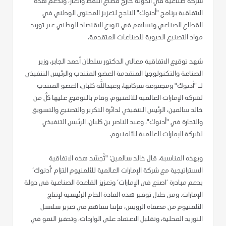
شركة صناعية في الدولة خارج قطاع النفط والغاز، وتدعم هذه
الاتفاقية برنامج "أدنوك" الناجح لتعزيز المحتوى الوطني في
القطاع الصناعي وتساهم في تنويع الاقتصاد الوطني عبر توريد
مواد التصنيع الحيوية للصناعات المتقدمة.
شهد توقيع الاتفاقية معالي الدكتور سلطان أحمد الجابر، وزير
الصناعة والتكنولوجيا المتقدمة العضو المنتدب والرئيس التنفيذي
لـ "أدنوك" ومجموعة شركاتها، وعبدالله كلبان، العضو المنتدب
لشركة الإمارات العالمية للألمنيوم، وقام بالتوقيع عليها كلٌ من
خالد سالمين، الرئيس التنفيذي لدائرة التكرير والتصنيع والتسويق
والتجارة في "أدنوك"، وعبد الناصر بن كلبان، الرئيس التنفيذي
لشركة الإمارات العالمية للألمنيوم.
وبهذه المناسبة، قال خالد سالمين: "تُجسّد هذه الاتفاقية
الاستراتيجية مع شركة الإمارات العالمية للألمنيوم التزام ’أدنوك‘
بدعم مبادرة ’اصنع في الإمارات‘ وتعزيز القاعدة الصناعية في دولة
الإمارات. ومن خلال توفير هذه المادة الخام الرئيسية لإنتاج
الألمنيوم من مصفاة الرويس، فإننا نساهم في تعزيز سلاسل
التوريد المحلية، وتقليل الاعتماد على الواردات، وتحفيز النمو في