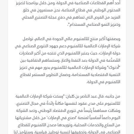
أحد أهم القطاعات الصناعية في الدولة. ومن خلال برنامجنا لتعزيز
المحتوى الوطني في قطاع الصناعة، نحن مستمرون في خلق
المزيد من الفرص التي تساهم في دفع عجلة التصنيع المحلي
وتعزيز النمو الصناعي المستدام".
وبصفتها أكبر منتج للألمنيوم عالي الجودة في العالم، تواصل
شركة الإمارات العالمية للألمنيوم دعم جهود التنويع الصناعي في
دولة الإمارات، حيث يعتبر الألمنيوم الذي تنتجه من أكبر الصادرات
المُصنّعة في الدولة بعد النفط والغاز. وستساهم الاتفاقية بين
"أدنوك" وشركة الإمارات العالمية للألمنيوم بدور مهم في تعزيز
التنمية الاقتصادية المستدامة، وضمان التطوير المستمر لقطاع
الألمنيوم في الدولة.
من جانبه، قال عبد الناصر بن كلبان: "رسخت شركة الإمارات العالمية
للألمنيوم على مدى عقود لنفسها مكانةً رائدةً في مجال التصنيع،
وشكلت مساهماً رئيساً في تنويع الاقتصاد الوطني، وتعد الشركة
اليوم داعماً أساسياً لمنصة ’اصنع في الإمارات‘ من خلال مشترياتها
من السلع والخدمات المحلية، وتوريدها معدن الألمنيوم للقطاع
الصناعي في الدولة، وتحقيقها لنسبة توطين قياسية. وستؤمن لنا