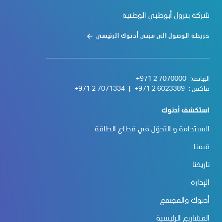
شركة بترول أبوظبي الوطنية
خريطة الوصول الى مبنى أدنوك الرئيسي
الهاتف:
+971 2 7070000
فاكس :
+971 2 6023389
|
+971 2 7071334
استكشف أدنوك
الاستدامة و التحوّل في قطاع الطاقة
قيمنا
تاريخنا
الإدارة
أدنوك والمجتمع
المشاريع الرئيسية