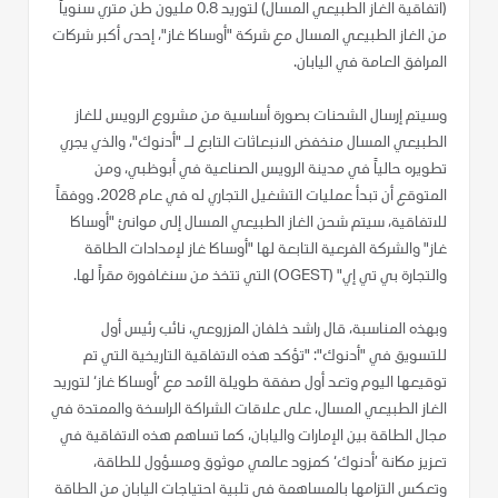
(اتفاقية الغاز الطبيعي المسال) لتوريد 0.8 مليون طن متري سنوياً
من الغاز الطبيعي المسال مع شركة "أوساكا غاز"، إحدى أكبر شركات
المرافق العامة في اليابان.
وسيتم إرسال الشحنات بصورة أساسية من مشروع الرويس للغاز
الطبيعي المسال منخفض الانبعاثات التابع لـ "أدنوك"، والذي يجري
تطويره حالياً في مدينة الرويس الصناعية في أبوظبي، ومن
المتوقع أن تبدأ عمليات التشغيل التجاري له في عام 2028. ووفقاً
للاتفاقية، سيتم شحن الغاز الطبيعي المسال إلى موانئ "أوساكا
غاز" والشركة الفرعية التابعة لها "أوساكا غاز لإمدادات الطاقة
والتجارة بي تي إي" (OGEST) التي تتخذ من سنغافورة مقراً لها.
وبهذه المناسبة، قال راشد خلفان المزروعي، نائب رئيس أول
للتسويق في "أدنوك": "تؤكد هذه الاتفاقية التاريخية التي تم
توقيعها اليوم وتعد أول صفقة طويلة الأمد مع ’أوساكا غاز‘ لتوريد
الغاز الطبيعي المسال، على علاقات الشراكة الراسخة والممتدة في
مجال الطاقة بين الإمارات واليابان، كما تساهم هذه الاتفاقية في
تعزيز مكانة ’أدنوك‘ كمزود عالمي موثوق ومسؤول للطاقة،
وتعكس التزامها بالمساهمة في تلبية احتياجات اليابان من الطاقة