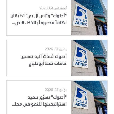
أغسطس 04, 2026
"أدنوك" و"إس إل بي" تطبقان
نظاماً مدعوماً بالذكاء الاص...
يوليو 31, 2026
أدنوك تُحدّث آلية تسعير
خامات نفط أبوظبي
يوليو 21, 2026
"أدنوك" تسرِّع تنفيذ
استراتيجيتها للنمو في مجا...