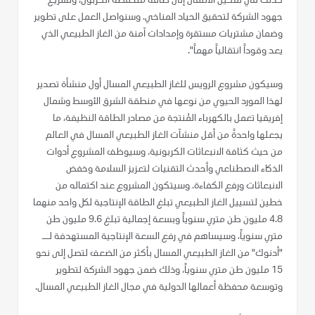
كذلك في تمكين الانتقال إلى طاقة منخفضة الكربون، وتسريع
جهود الشركة لتحقيق الحياد المناخي. وسنواصل العمل على تطوير
وضمان مشتريات مستقرة وإمدادات آمنة من الغاز الطبيعي الذي
يعد وقوداً انتقالياً مهماً".
وسيكون مشروع الرويس للغاز الطبيعي المسال أول منشأة تصدير
لهذا المورد الحيوي من نوعها في منطقة الشرق الأوسط وشمال
إفريقيا تعمل بالكهرباء المُنتجة من مصادر الطاقة النظيفة، ما
يجعلها واحدةً من أقل منشآت الغاز الطبيعي المسال في العالم
من حيث كثافة الانبعاثات الكربونية. وسيوظف المشروع أدوات
الذكاء الاصطناعي وأحدث التقنيات لتعزيز السلامة وخفض
الانبعاثات ورفع الكفاءة. وسيتكون المشروع عند اكتماله من
خطين لتسييل الغاز الطبيعي تبلغ الطاقة الإنتاجية لكل واحد منهما
4.8 مليون طن متري سنوياً وبسعة إجمالية تبلغ 9.6 مليون طن
متري سنوياً، وسيساهم في رفع السعة الإنتاجية المستهدفة لــ
"أدنوك" من الغاز الطبيعي المسال بأكثر من الضعف لتصل إلى نحو
15 مليون طن متري سنوياً، وذلك ضمن جهود الشركة لتطوير
وتوسعة محفظة أعمالها الدولية في مجال الغاز الطبيعي المسال.