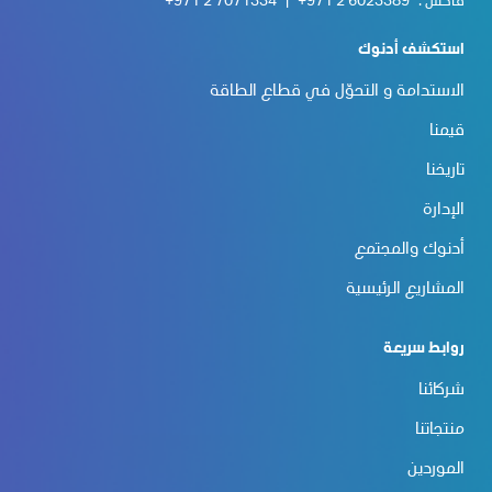
فاكس :
+971 2 6023389
|
+971 2 7071334
استكشف أدنوك
الاستدامة و التحوّل في قطاع الطاقة
قيمنا
تاريخنا
الإدارة
أدنوك والمجتمع
المشاريع الرئيسية
روابط سريعة
شركائنا
منتجاتنا
الموردين