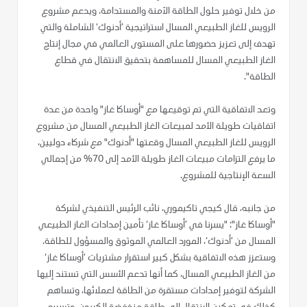
من خلال توفير حلول الطاقة الآمنة والمستدامة. ويدعم مشروع
الرويس للغاز الطبيعي المسال استراتيجية ’أدنوك‘ الشاملة والتي
تهدف إلى تعزيز حضورها على المستوى العالمي في مجال إنتاج
الغاز الطبيعي المسال للمساهمة بتحقيق الانتقال في قطاع
الطاقة".
وتعد الاتفاقية التي تم توقيعها مع "أوساكا غاز" واحدة من عدة
اتفاقيات طويلة الأمد لمبيعات الغاز الطبيعي المسال من مشروع
الرويس للغاز الطبيعي المسال وقعتها "أدنوك" مع شركاء دوليين،
ما يرفع التزامات مبيعات الغاز طويلة الأمد إلى 70% من إجمالي
السعة الإنتاجية للمشروع.
من جانبه، قال كيجي تاكيموري، نائب الرئيس التنفيذي لشركة
"أوساكا غاز": "يسرنا في ’أوساكا غاز‘ تأمين إمدادات الغاز الطبيعي
المسال من ’أدنوك‘، المورد العالمي الموثوق والمسؤول للطاقة.
وستعزز هذه الاتفاقية بشكل كبير استقرار مشتريات ’أوساكا غاز‘
من الغاز الطبيعي المسال، كما أنها تدعم الأسس التي تستند إليها
الشركة لتوفير إمدادات مستقرة من الطاقة لعملائها، وتساهم