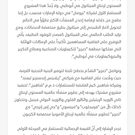
المستوى لإنتاج الميثانول في أبوظبي. ولا يُعدّ هذا المشروع
الاستثمار الأول لشركة "برومان" في دولة الإمارات فحسب، بل إننا
نطمح من خلاله لإقامة إحدى المنشآت الأكثر تطوّراً في العالم
لتحويل الغاز الطبيعي إلى ميثانول بطرق منخفضة الانبعاثات. ومع
تزايد الطلب العالمي على الميثانول كمصدر للوقود النظيف، يأتي
التوقيع على اتفاقية المساهمين تأكيداً على الإمكانات الهائلة
التي تملكها منطقة "تعزيز" للكيماويات الصناعية وقطاع التكرير
والبتروكيماويات في أبوظبي".
وتواصل "تعزيز" التقدّم بخطىً ثابتة لتوفير البنية التحتية اللازمة،
حيث وقّعت على اتفاقية مع شركتي "ريلاينس إندستريز ليمتد"
وشركة شاهين كيم القابضة للاستثمارات ذ.م.م "شاهين"، لتنفيذ
مشروع مشترك يهدف إلى تطوير منشأة عالمية المستوى لإنتاج
ثاني كلوريد الإيثيلين والكلور القلوي وكلوريد البولي فينيل. وتتعاون
كذلك كلّ من "فرتيجلوب" و"ميتسوي" و"جي إس إنرجي" مع
"تعزيز" لتطوير منشأة عالمية لإنتاج الأمونيا منخفضة الكربون.
تجدر الإشارة إلى أنّ القيمة الإجمالية للاستثمار في المرحلة الأولى