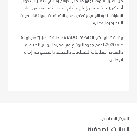
من "تعزيز" سوف تتجاوز 18 مليار درهم إماراتي (5 مليارات دولار
أمريكي)، حيث سيجري إنتاج معظم المواد الكيماوية في دولة
الإمارات للمرة الأولى. وتخضع جميع الاتفاقيات لموافقة الجهات
التنظيمية المعنية.
وكانت "أدنوك" و"القابضة" (ADQ) قد أطلقتا "تعزيز" في نهاية
عام 2020، لدعم جهود التوسّع في مدينة الرويس الصناعية
والنهوض بقطاعات الكيماويات والصناعة والتصنيع في إمارة
أبوظبي.
المركز الإعلامي
البيانات الصحفية