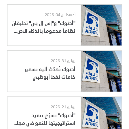
أغسطس 04, 2026
"أدنوك" و"إس إل بي" تطبقان
نظاماً مدعوماً بالذكاء الاص...
يوليو 31, 2026
أدنوك تُحدّث آلية تسعير
خامات نفط أبوظبي
يوليو 21, 2026
"أدنوك" تسرِّع تنفيذ
استراتيجيتها للنمو في مجا...