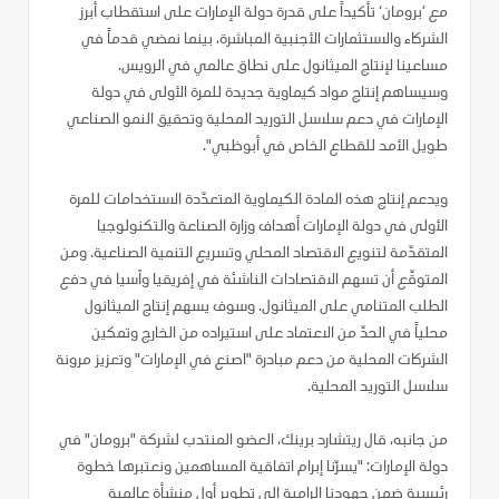
مع ’برومان‘ تأكيداً على قدرة دولة الإمارات على استقطاب أبرز
الشركاء والاستثمارات الأجنبية المباشرة، بينما نمضي قدماً في
مساعينا لإنتاج الميثانول على نطاق عالمي في الرويس.
وسيساهم إنتاج مواد كيماوية جديدة للمرة الأولى في دولة
الإمارات في دعم سلاسل التوريد المحلية وتحقيق النمو الصناعي
طويل الأمد للقطاع الخاص في أبوظبي".
ويدعم إنتاج هذه المادة الكيماوية المتعدّدة الاستخدامات للمرة
الأولى في دولة الإمارات أهداف وزارة الصناعة والتكنولوجيا
المتقدّمة لتنويع الاقتصاد المحلي وتسريع التنمية الصناعية. ومن
المتوقّع أن تسهم الاقتصادات الناشئة في إفريقيا وآسيا في دفع
الطلب المتنامي على الميثانول. وسوف يسهم إنتاج الميثانول
محلياً في الحدّ من الاعتماد على استيراده من الخارج وتمكين
الشركات المحلية من دعم مبادرة "اصنع في الإمارات" وتعزيز مرونة
سلاسل التوريد المحلية.
من جانبه، قال ريتشارد برينك، العضو المنتدب لشركة "برومان" في
دولة الإمارات: "يسرّنا إبرام اتفاقية المساهمين ونعتبرها خطوة
رئيسية ضمن جهودنا الرامية إلى تطوير أول منشأة عالمية