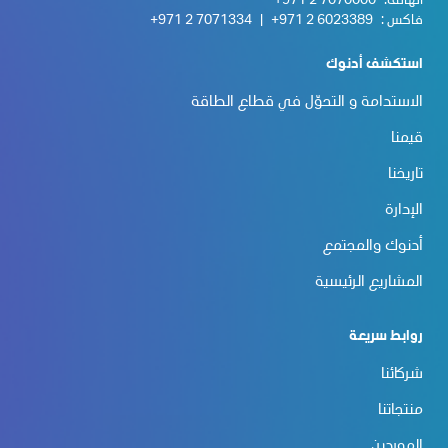
الهاتف:
+971 2 7070000
فاكس :
+971 2 6023389
|
+971 2 7071334
استكشف أدنوك
الاستدامة و التحوّل في قطاع الطاقة
قيمنا
تاريخنا
الإدارة
أدنوك والمجتمع
المشاريع الرئيسية
روابط سريعة
شركائنا
منتجاتنا
الموردين