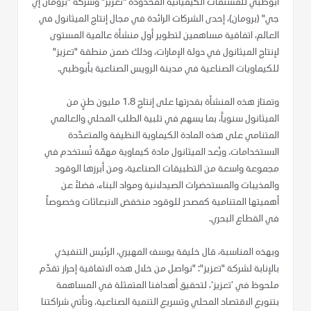
أبوظبي للمشتقات الكيميائية المحدودة "تعزيز" وشركة "برومان إي
جي" (برومان)، إحدى الشركات الرائدة في مجال إنتاج الميثانول في
العالم، اتفاقية مساهمين لتطوير أول منشأة عالمية المستوى
لإنتاج الميثانول في دولة الإمارات، وذلك ضمن منطقة "تعزيز"
للكيماويات الصناعية في مدينة الرويس الصناعية بأبوظبي.
وتمتاز هذه المنشأة بقدرتها على إنتاج 1.8 مليون طنٍ من
الميثانول سنوياً، بما يسهم في تلبية الطلب المحلي والعالمي
المتنامي على هذه المادة الكيماوية النظيفة والمتعدّدة
الاستخدامات. ويُعد الميثانول مادة كيماوية مهمّة تُستخدم في
مجموعة واسعة من التطبيقات الصناعية، ومن أبرزها الوقود
والمذيبات والمستحضرات الصيدلانية ومواد البناء، فضلاً عن
أهميتها المتنامية كمصدر للوقود منخفض الانبعاثات وخصوصاً
في القطاع البحري.
وبهذه المناسبة، قال خليفة يوسف المهيري، الرئيس التنفيذي
بالإنابة لشركة "تعزيز": "نواصل من خلال هذه الاتفاقية إحراز تقدّم
ملحوظ في ’تعزيز‘، لتحقيق أهدافنا المتمثلة في المساهمة
بتنويع الاقتصاد المحلي وتسريع التنمية الصناعية. وتأتي شراكتنا