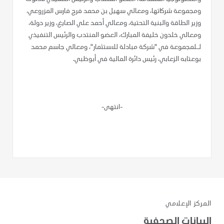
ومجموعة شركاتها، ومعالي سهيل بن محمد فرج فارس المزروعي،
وزير الطاقة والبنية التحتية، ومعالي أحمد علي الصايغ، وزير دولة،
ومعالي خلدون خليفة المبارك، العضو المنتدب والرئيس التنفيذي
لـلمجموعة في "شركة مبادلة للاستثمار"، ومعالي جاسم محمد
بوعتابه الزعابي، رئيس دائرة المالية في أبوظبي.
-انتهى-
المركز الإعلامي
البيانات الصحفية