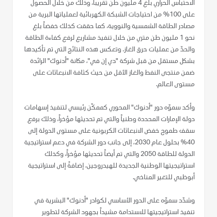
الاحتباس الحراري بلغ 4 مليون طن تقريباً، وذلك من خلال الحصول
على 100% من احتياجات الشبكة الكهربائية لعملياتها البرية من
مصادر الطاقة الشمسية والنووية، كما حققت كذلك خفضاً بلغ
نحو 1 مليون طن متري من خلال تنفيذ مشاريع لرفع كفاءة الطاقة
والحدّ من عمليات حرق الغاز. وتعكس هذه النتائج التي تم تأكيدها
بشكل مستقل من قبل شركة "دي إن في"، مكانة "أدنوك" الرائدة
ضمن منتجى النفط والغاز الأقل من حيث كثافة الانبعاثات على
مستوى العالم.
وأكد سموّه دور "أدنوك" المحوري كممكّن رئيسي لتنفيذ إسهامات
دولة الإمارات المحددة وطنياً والتي تم تحديثها مؤخراً، وذلك برفع
سقف طموح خفض الانبعاثات الكربونية على مستوى الدولة إلى
40% بحلول عام 2030، إلى جانب دور الشركة في دعم استراتيجية
الدولة للطاقة 2050 والتي تم أيضاً تحديثها مؤخراً، وكذلك
استراتيجيتها الوطنية الجديدة للهيدروجين، إضافةً إلى استراتيجية
أبوظبي للتغير المناخي.
وشدّد سموّه على الدور الأساسي لكوادر "أدنوك" البشرية في
تنفيذ استراتيجيتها للاستدامة مشيداً بجهود الشركة لتطوير