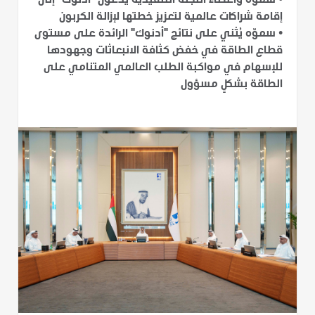
•
سموّه وأعضاء اللجنة التنفيذية يدعون "أدنوك" إلى
إقامة شراكات عالمية لتعزيز خطتها لإزالة الكربون
•
سموّه يُثني على نتائج "أدنوك" الرائدة على مستوى
قطاع الطاقة في خفض كثافة الانبعاثات وجهودها
للإسهام في مواكبة الطلب العالمي المتنامي على
الطاقة بشكلٍ مسؤول