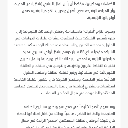
الكفاءات وتمكينها، مؤكداً أن رأس المال البشري يُشكل أثمن الموارد،
وأن القيادة الرشيدة تضع تأهيل وتدريب الكوادر البشرية ضمن
أولوياتها الرئيسية.
ويعود التزام "أدنوك" بالاستدامة وخفض الإنبعاثات الكربونية إلى
فترة تأسيس الشركة؛ حيث استثمرت عشرات مليارات الدولارات في
الحلول منخفضة الكربون والاستدامة منذ ذلك الوقت، كما خصصت
الشركة مؤخراً مبلغ 55 مليار درهم بشكل أولي لتسريع تنفيذ
مبادراتها الرئيسية لخفض الإنبعاثات الكربونية بما يشمل تطبيق
تقنيات التقاط الكربون وتخزينه، والتوسع في استخدام الطاقة
الكهربائية في عملياتها، ورفع كفاءة الطاقة واعتماد الحلول
القائمة على الطبيعة. وستعلن الشركة في الأشهر القليلة القادمة
استثمارات ومشاريع إضافية في مجال الهيدروجين لتحقيق أهدافها
المحدّثة والطموحة في مجال الحدّ من الانبعاثات.
وستسهم "أدنوك" أيضاَ في دفع نمو وتطور مشاريع الطاقة
المتجددة والطاقة الخضراء عالمياً، وذلك من خلال امتلاكها لحصة
في شركة أبوظبي لطاقة المستقبل "مصدر" الرائدة في مجال
الطاقة المتجددة، وتستهدف محفظة مشاريع تتجاوز قدرتها