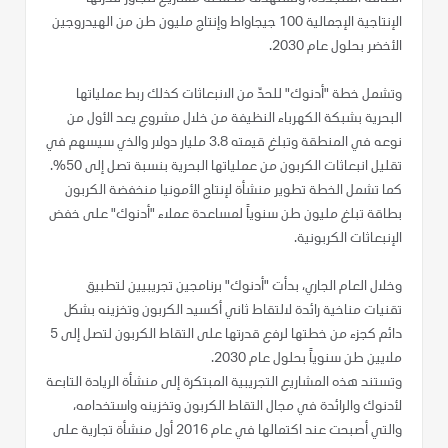
الإنتاجية الإجمالية 100 جيجاواط وإنتاج مليون طن من الهيدروجين
الأخضر بحلول عام 2030.
وتشمل خطة "أدنوك" للحدّ من الانبعاثات كذلك ربط عملياتها
البحرية بشبكة الكهرباء النظيفة من خلال مشروع يعد الأول من
نوعه في المنطقة وتبلغ قيمته 3.8 مليار دولار والذي سيسهم في
تقليل انبعاثات الكربون من عملياتها البحرية بنسبة تصل إلى 50%.
كما تشمل الخطة تطوير منشأة لإنتاج الأمونيا منخفضة الكربون
بطاقة تبلغ مليون طن سنوياً لمساعدة عملاء "أدنوك" على خفض
الإنبعاثات الكربونية.
وخلال العام الجاري، بدأت "أدنوك" برنامجين تجريبيين لتطبيق
تقنيات مناخية رائدة لالتقاط ثاني أكسيد الكربون وتخزينه بشكل
دائم كجزء من خطتها لرفع قدرتها على التقاط الكربون لتصل إلى 5
ملايين طن سنوياً بحلول عام 2030.
وتستند هذه المشاريع التجريبية المبتكرة إلى منشأة الريادة التابعة
لأدنوك والرائدة في مجال التقاط الكربون وتخزينه واستخدامه،
والتي أصبحت عند اكتمالها في عام 2016 أول منشأة تجارية على