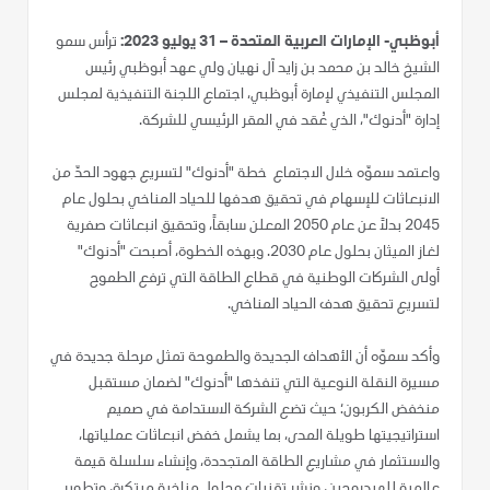
أبوظبي- الإمارات العربية المتحدة – 31 يوليو 2023:
ترأس سمو
الشيخ خالد بن محمد بن زايد آل نهيان ولي عهد أبوظبي رئيس
المجلس التنفيذي لإمارة أبوظبي، اجتماع اللجنة التنفيذية لمجلس
إدارة "أدنوك"، الذي عُقد في المقر الرئيسي للشركة.
واعتمد سموّه خلال الاجتماع خطة "أدنوك" لتسريع جهود الحدّ من
الانبعاثات للإسهام في تحقيق هدفها للحياد المناخي بحلول عام
2045 بدلاً عن عام 2050 المعلن سابقاً، وتحقيق انبعاثات صفرية
لغاز الميثان بحلول عام 2030. وبهذه الخطوة، أصبحت "أدنوك"
أولى الشركات الوطنية في قطاع الطاقة التي ترفع الطموح
لتسريع تحقيق هدف الحياد المناخي.
وأكد سموّه أن الأهداف الجديدة والطموحة تمثل مرحلة جديدة في
مسيرة النقلة النوعية التي تنفذها "أدنوك" لضمان مستقبل
منخفض الكربون؛ حيث تضع الشركة الاستدامة في صميم
استراتيجيتها طويلة المدى، بما يشمل خفض انبعاثات عملياتها،
والاستثمار في مشاريع الطاقة المتجددة، وإنشاء سلسلة قيمة
عالمية للهيدروجين، ونشر تقنيات وحلول مناخية مبتكرة، وتطوير