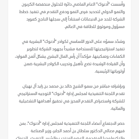
وأسست "أدنوك" العام الماضي دائرة للحلول منخفضة الكربون
والنمو الدولي لتحديد فرص النمو ودفع التقدم في تنفيذ خطط
الشركة للحد من الانبعاثات استناداً إلى سجلها الناجح كمورد
مسؤول وموثوق للطاقة في العالم.
وشدّد سموّه على الدور الأساسي لكوادر "أدنوك" البشرية في
تنفيذ استراتيجيتها للاستدامة مشيداً بجهود الشركة لتطوير
الكفاءات وتمكينها، مؤكداً أن رأس المال البشري يشكل أثمن الموارد،
وأن القيادة الرشيدة تضع تأهيل وتدريب الكوادر البشرية ضمن
أولوياتها الرئيسية.
وبإشراف مباشر من سمو الشيخ خالد بن محمد بن زايد آل نهيان،
تقدم اللجنة التنفيذية لمجلس إدارة "أدنوك" التوجيه الاستراتيجي
للشركة واستعراض التقدم المحرز في تحقيق أهدافها التشغيلية
والمالية.
حضر الاجتماع أعضاء اللجنة التنفيذية لمجلس إدارة "أدنوك"، بمن
فيهم معالي الدكتور سلطان بن أحمد الجابر، وزير الصناعة
والتكنولوجيا المتقدمة، العضو المنتدب والرئيس التنفيذي لأدنوك