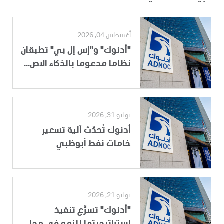
أغسطس 04, 2026
"أدنوك" و"إس إل بي" تطبقان
نظاماً مدعوماً بالذكاء الاص...
يوليو 31, 2026
أدنوك تُحدّث آلية تسعير
خامات نفط أبوظبي
يوليو 21, 2026
"أدنوك" تسرِّع تنفيذ