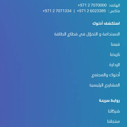
الهاتف:
+971 2 7070000
فاكس :
+971 2 6023389
|
+971 2 7071334
استكشف أدنوك
الاستدامة و التحوّل في قطاع الطاقة
قيمنا
تاريخنا
الإدارة
أدنوك والمجتمع
المشاريع الرئيسية
روابط سريعة
شركائنا
منتجاتنا