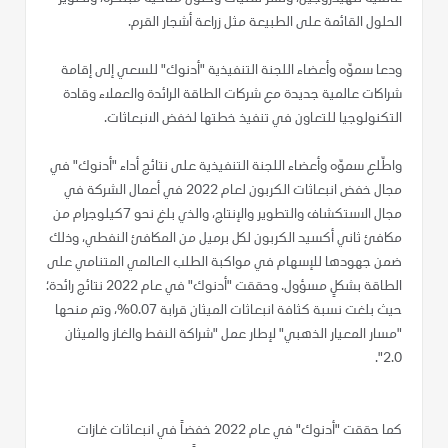
الحلول القائمة على الطبيعة مثل زراعة أشجار القرم.
ودعا سموّه وأعضاء اللجنة التنفيذية "أدنوك" للسعي إلى إقامة
شراكات عالمية جديدة مع شركات الطاقة الرائدة والعملاء وقادة
التكنولوجيا للتعاون في تنفيذ خطتها لخفض الانبعاثات.
واطّلع سموّه وأعضاء اللجنة التنفيذية على نتائج أداء "أدنوك" في
مجال خفض انبعاثات الكربون لعام 2022 في أعمال الشركة في
مجال الاستكشاف والتطوير والإنتاج، والذي بلغ نحو 7كيلوجرام من
مكافئ ثاني أكسيد الكربون لكل برميل من المكافئ النفطي، وذلك
ضمن جهودها للإسهام في مواكبة الطلب العالمي المتنامي على
الطاقة بشكلٍ مسؤول. وحققت "أدنوك" في عام 2022 نتائج رائدة؛
حيث بلغت نسبة كثافة انبعاثات الميثان قرابة 0.07%، وتم منحها
"مسار المعيار الذهبي" لإطار عمل "شراكة النفط والغاز والميثان
2.0".
كما حققت "أدنوك" في عام 2022 خفضاً في انبعاثات غازات