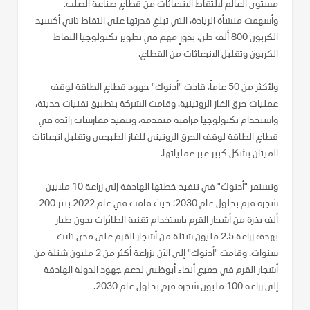
مستوى العالم لالتقاط الانبعاثات من قطاع صناعة الصلب.
وأسهمت منشأة الريادة، التي تبلغ قدرتها على التقاط ثاني أكسيد
الكربون 800 ألف طن، بدورٍ مهم في تطوير تكنولوجيا التقاط
الكربون وتقليل الانبعاثات من القطاع.
ولأكثر من 50 عاماً، قادت "أدنوك" جهود قطاع الطاقة لوقف
عمليات حرق الغاز الروتينية. وقامت الشركة بتطبيق تقنيات حديثة،
واستخدام تكنولوجيا مراقبة متقدمة، وتنفيذ ممارسات رائدة في
قطاع الطاقة لوقف الحرق الروتيني للغاز الطبيعي وتقليل انبعاثات
الميثان بشكل كبير عبر عملياتها.
وتستمر "أدنوك" في تنفيذ خطتها الهادفة إلى زراعة 10 ملايين
شجرة قرم بحلول عام 2030؛ حيث قامت في عام 2022 بنثر 200
ألف بذرة من أشجار القرم باستخدام تقنية الطائرات بدون طيار
بهدف زراعة 2.5 مليون شتلة من أشجار القرم على مدى ثلاث
سنوات. وقامت "أدنوك" إلى الآن بزراعة أكثر من 2 مليون شتلة من
أشجار القرم في جميع أنحاء أبوظبي لدعم جهود الدولة الهادفة
إلى زراعة 100 مليون شجرة قرم بحلول عام 2030.