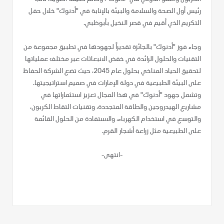
رئيس أول الصحة والسلامة والبيئة بالإنابة في "أدنوك" خلال حفل
التكريم الذي أقيم في قصر النخيل بأبوظبي.
وجاء فوز "أدنوك" بالجائزة تقديراً لجهودها في تطبيق مجموعة من
التقنيات والحلول الرائدة في خفض الانبعاثات عبر مختلف عملياتها
لتحقيق الحياد المناخي بحلول عام 2045، حيث تضع الشركة الحفاظ
على البيئة الطبيعية في دولة الإمارات في صميم استراتيجيتها.
وتشمل جهود "أدنوك" في هذا المجال تعزيز استثماراتها في
مشاريع الهيدروجين والطاقة المتجددة، وتقنيات التقاط الكربون،
والتوسع في استخدام الكهرباء، والاستفادة من الحلول القائمة
على الطبيعية مثل زراعة أشجار القرم.
-انتهى-