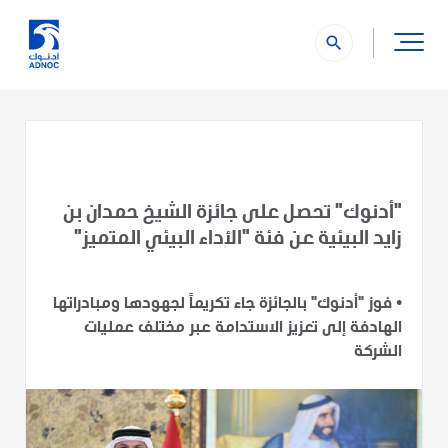
search
"أدنوك" تحصل على جائزة الشيخ حمدان بن
زايد البيئية عن فئة "الأداء البيئي المتميز"
•
فوز "أدنوك" بالجائزة جاء تكريماً لجهودها ومبادراتها
الهادفة إلى تعزيز الاستدامة عبر مختلف عمليات
الشركة