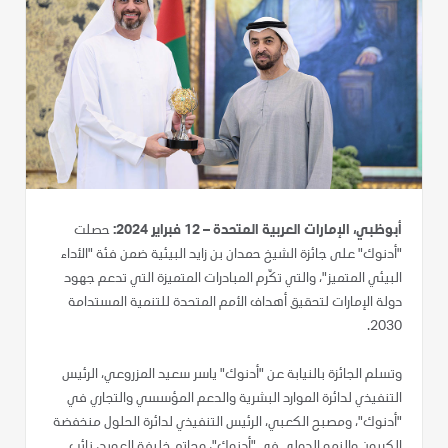
أبوظبي، الإمارات العربية المتحدة – 12 فبراير 2024:
حصلت
"أدنوك" على جائزة الشيخ حمدان بن زايد البيئية ضمن فئة "الأداء
البيئي المتميز"، والتي تكّرم المبادرات المتميزة التي تدعم جهود
دولة الإمارات لتحقيق أهداف الأمم المتحدة للتنمية المستدامة
2030.
وتسلم الجائزة بالنيابة عن "أدنوك" ياسر سعيد المزروعي، الرئيس
التنفيذي لدائرة الموارد البشرية والدعم المؤسسي والتجاري في
"أدنوك"، ومصبح الكعبي، الرئيس التنفيذي لدائرة الحلول منخفضة
الكربون والنمو الدولي في "أدنوك"، وحاتم خليفة العويد، نائب