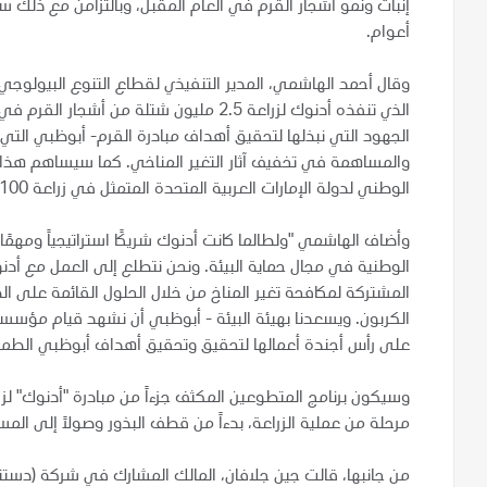
أعوام.
وقال أحمد الهاشمي، المدير التنفيذي لقطاع التنوع البيولوجي
الذي تنفذه أدنوك لزراعة 2.5 مليون شتلة 
الجهود التي نبذلها لتحقيق أهداف مبادرة القرم- أبوظبي التي 
والمساهمة في تخفيف آثار التغير المناخي. كما سيساهم هذ
الوطني لدولة الإمارات العربية المتحدة المتمثل في زراعة 100 مليون من أشجار القرم بحلول عام 2030".
وأضاف الهاشمي "ولطالما كانت أدنوك شريكًا استراتيجياً ومهمً
الوطنية في مجال حماية البيئة. ونحن نتطلع إلى العمل مع أد
المشتركة لمكافحة تغير المناخ من خلال الحلول القائمة على ال
الكربون. ويسعدنا بهيئة البيئة - أبوظبي أن نشهد قيام مؤسس
على رأس أجندة أعمالها لتحقيق وتحقيق أهداف أبوظبي الطمو
وسيكون برنامج المتطوعين المكثف جزءاً من مبادرة "أدنوك" ل
مرحلة من عملية الزراعة، بدءاً من قطف البذور وصولاً إلى الم
من جانبها، قالت جين جلافان، المالك المشارك في شركة (دستنز اي