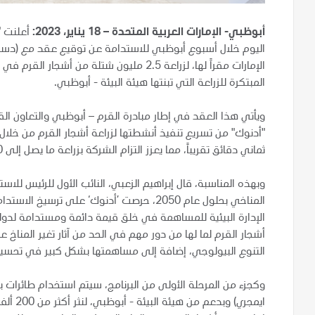
أبوظبي- الإمارات العربية المتحدة – 18 يناير، 2023:
أعلنت "
اليوم خلال أسبوع أبوظبي للاستدامة عن توقيع عقد مع (دستنز 
الإمارات مقراً لها، لزراعة 2.5 مليون شتلة م
المبتكرة للزراعة التي تبنتها هيئة البيئة - أبوظبي.
ويأتي هذا العقد في إطار مبادرة القرم – أبوظبي والتعاون القا
ثماني دقائق تقريباً، مما يعزز التزام الشركة بزراعة ما يصل إلى 10 ملايين شجرة قرم في أبوظبي بحلول عام 2030.
وبهذه المناسبة، قال إبراهيم الزعبي، النائب الأول للرئيس للا
المناخي بحلول عام 2050، حرصت ’أدنوك‘ على 
الإدارة البيئية للمساهمة في خلق قيمة دائمة ومستدامة لدولة ا
أشجار القرم لما لها من دور مهم في الحد من آثار تغير المناخ 
التنوع البيولوجي، إضافة إلى مساهمتها بشكل كبير في تحسين 
وكجزء من المرحلة الأولى من البرنامج، سيتم استخدام طائرا
ايمجري)