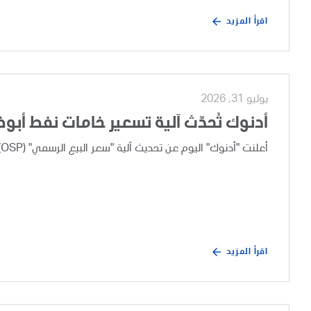
اقرأ المزيد
يوليو 31, 2026
أدنوك تُحدّث آلية تسعير خامات نفط أبو
أعلنت "أدنوك" اليوم عن تحديث آلية "سعر البيع الرسمي" (OSP) لخامات نفط أبوظبي، وذلك بعد إجراء مراجعة تجارية دورية.
اقرأ المزيد