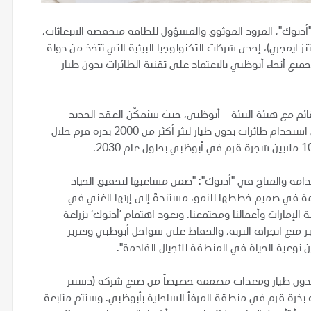
أدنوك"، المزود الموثوق والمسؤول للطاقة منخفضة الانبعاثات،
ايمجري)، إحدى شركات التكنولوجيا البيئية التي تتخذ من دولة
ن أشجار القرم في جميع أنحاء أبوظبي بالاعتماد على تقنية الطائرات بدون طيار
ئم مع هيئة البيئة – أبوظبي، حيث سيُمكِّن العقد الجديد
"أدنوك" من تسريع تنفيذ أنشطتها لزراعة أشجار القرم من خلال استخدام طائرات بدون طيار لنثر أكثر من 2000 بذرة قرم خلال
ستدامة والمناخ في "أدنوك": "ضمن مساعيها لتحقيق الحياد
ترسيخ الاستدامة في صميم خططها للنمو، مستندةً إلى إرثها الغني في
لإمارات وأعمالنا ومجتمعنا. ويعود اهتمام ’أدنوك‘ بزراعة
عبر منع انجراف التربة، والحفاظ على سواحل أبوظبي وتعزيز
نوعية الحياة في المنطقة للأجيال القادمة".
ت بدون طيار ومعدات مصممة خصيصاً من صنع شركة (دستنز
 وبدعم من هيئة البيئة - أبوظبي، لنثر أكثر من 200 ألف بذرة قرم في منطقة المرفأ الساحلية بأبوظبي. وستتم متابعة