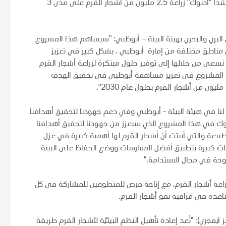
إنبات ونمو أشجار القرم في العام المقبل، وبالتزامن مع ذلك ستبدأ "أدنوك" زراعة 2.5 مليون من أشجار القرم على مدى 3
 البري والبحري بهيئة البيئة – أبوظبي: "سيساهم هذا المشروع
من أشجار القرم في مناطق مختلفة من إمارة أبوظبي ، بشكل كبير في تعزيز
نسعى من خلالها إلى توفير حلول مبتكرة لزراعة أشجار القرم
ا المشروع في تعزيز مساهمة أبوظبي في تحقيق الهدف
ا لنا في هيئة البيئة - أبوظبي وفي دعم جهودنا لتحقيق أهدافنا
نوك في هذا المشروع الذي سيعزز من جهودنا لتحقيق أهدافنا
طبيعة والتي أثبتت أن أشجار القرم لها أهمية كبيرة في عزل
ات كبيرة بتطبيق أفضل الممارسات ووضع الحفاظ على البيئة
حة في مجال الاستدامة."
زراعة أشجار القرم، مع إتاحة فرص للمتطوعين للمشاركة في كل
ساعدة في مراقبة نمو أشجار القرم.
مجري): "تُعد إعادة تأهيل النظم البيئيّة لأشجار القرم طريقة