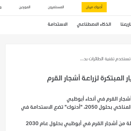
أدنوك مربان
المستثمرون
الموردين
و
يعنا
الذكاء الاصطناعي
الاستدامة
ستخدم تقنية الطائرات بد...
 المبتكرة لزراعة أشجار القرم
لدعم مبادرة الإمارات الاستراتيجية لتحقيق الحياد المناخي بحلول 2050، "أدنوك" تضع الاستدامة في