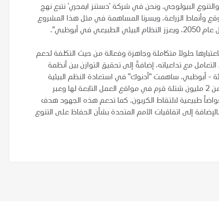
 والتنوع البيولوجي. ونحن في شركة ’دستنز ايمجري‘ نتبع نهج
لموقع وأنماط الزراعة، ويسرنا المساهمة في مثل هذا المشروع
 أبوظبي".
عتبارها حلولاً متكاملة وجاهزة وفعالة من حيث التكلفة لدعم
لتعامل مع تداعياته، إضافةً إلى تحقيق التوازن بين أنظمة
لبيئة - أبوظبي، ساهمت "أدنوك" في استعادة النظم البيئية
لأشجار القرم لأكثر من عقد من الزمن، وقامت بزراعة ما يقرب من 2 مليون شتلة قرم في مواقع العمل التابعة لها وعبر
حواضاً طبيعية لالتقاط الكربون. كما تدعم هذه الجهود هدف
ة الإمارات لزراعة 100 مليون شجرة قرم بحلول عام 2030، بالإضافة إلى اتفاقيات الأمم المتحدة بشأن الحفاظ على التنوع