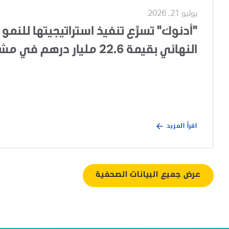
يوليو 21, 2026
"أدنوك" تسرِّع تنفيذ استراتيجيتها للنمو 
النهائي بقيمة 22.6 مليار درهم في مشروع تطوير الغطاء الغازي لحقل أم الشيف
اقرأ المزيد
عرض جميع البيانات الصحفية