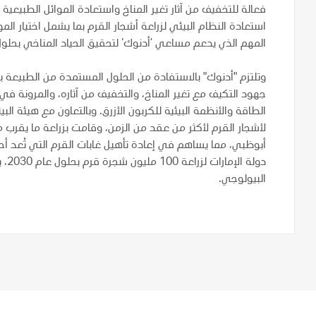
فعالة للتخفيف من آثار تغير المناخ واستعادة الموائل الطبيعية
استعادة النظام البيئي لزراعة أشجار القرم بما يشمل اختيار ا
المهم الذي يدعم مساعي ’أدنوك‘ لتحقيق الحياد المناخي بحلول عام 2050، ويعزز النظام البيئي الطبيعي في
وتلتزم "أدنوك" بالاستفادة من الحلول المستمدة من الطبيعة با
جهود التكيف مع تغير المناخ، والتخفيف من آثاره، والمرونة في ا
الطاقة والأنظمة البيئية للكربون الأزرق. وبالتعاون مع هيئة ا
أبوظبي، مما يساهم في إعادة تأهيل غابات القرم التي تُعد أ
دول
البيولوجي.