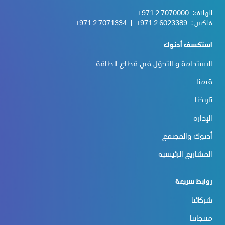
الهاتف:
+971 2 7070000
فاكس :
+971 2 6023389
|
+971 2 7071334
استكشف أدنوك
الاستدامة و التحوّل في قطاع الطاقة
قيمنا
تاريخنا
الإدارة
أدنوك والمجتمع
المشاريع الرئيسية
روابط سريعة
شركائنا
منتجاتنا