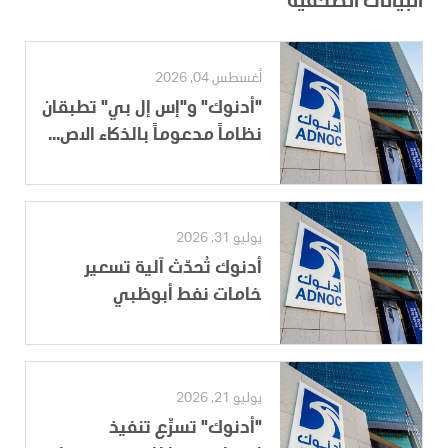
البيانات الصحفية
أغسطس 04, 2026
"أدنوك" و"إس إل بي" تطبقان
نظاماً مدعوماً بالذكاء الاص...
يوليو 31, 2026
أدنوك تُحدّث آلية تسعير
خامات نفط أبوظبي
يوليو 21, 2026
"أدنوك" تسرِّع تنفيذ