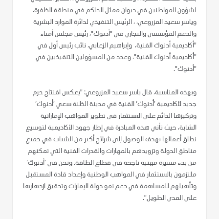
لشؤون المواطنين في ديوان ممثل الحاكم في منطقة الظفرة،
وياسر سعيد المزروعي، ، الرئيس التنفيذي لدائرة الموارد البشرية
والدعم المؤسسي والتجاري في "أدنوك"، رئيس مجلس أمناء
"أكاديمية أدنوك الفنية، وإبراهيم الزعابي، نائب رئيس أول في
"أكاديمية أدنوك الفنية"، وعدد من المسؤولين التنفيذيين في
"أدنوك".
وبهذه المناسبة، قال ياسر سعيد المزروعي: "يعكس افتتاح حرم
جديد لأكاديمية ’أدنوك‘ الفنية في مدينة الظنة سعي ’أدنوك‘
وتركيزها الدائم على الاستثمار في تطوير المواهب الإماراتية
الشابة، حيث تأتي هذه المبادرة في إطار جهود الأكاديمية لتوسيع
نطاق أعمالها بهدف الوصول إلى شرائح أكبر من الشباب في جميع
مناطق الدولة وتزويدهم بالمهارات والقدرات الفنية التي تمكنهم
من بدء مسيرة مهنية ناجحة في قطاع الطاقة. ونحن في ’أدنوك‘
ملتزمون بالاستثمار في المواهب الوطنية وإعداد قادة المستقبل
وتأهيلهم للمساهمة في دعم نمو دولة الإمارات وتحقيق ازدهارها
على المدى الطويل".