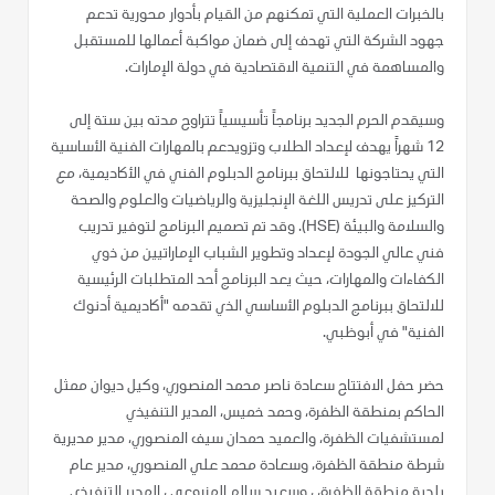
بالخبرات العملية التي تمكنهم من القيام بأدوار محورية تدعم
جهود الشركة التي تهدف إلى ضمان مواكبة أعمالها للمستقبل
والمساهمة في التنمية الاقتصادية في دولة الإمارات.
وسيقدم الحرم الجديد برنامجاً تأسيسياً تتراوح مدته بين ستة إلى
12 شهراً يهدف لإعداد الطلاب وتزويدعم بالمهارات الفنية الأساسية
التي يحتاجونها للالتحاق ببرنامج الدبلوم الفني في الأكاديمية، مع
التركيز على تدريس اللغة الإنجليزية والرياضيات والعلوم والصحة
والسلامة والبيئة (HSE). وقد تم تصميم البرنامج لتوفير تدريب
فني عالي الجودة لإعداد وتطوير الشباب الإماراتيين من ذوي
الكفاءات والمهارات، حيث يعد البرنامج أحد المتطلبات الرئيسية
للالتحاق ببرنامج الدبلوم الأساسي الذي تقدمه "أكاديمية أدنوك
الفنية" في أبوظبي.
حضر حفل الافتتاح سعادة ناصر محمد المنصوري، وكيل ديوان ممثل
الحاكم بمنطقة الظفرة، وحمد خميس، المدير التنفيذي
لمستشفيات الظفرة، والعميد حمدان سيف المنصوري، مدير مديرية
شرطة منطقة الظفرة، وسعادة محمد علي المنصوري، مدير عام
بلدية منطقة الظفرة، ، وسعيد سالم المزروعي ، المدير التنفيذي