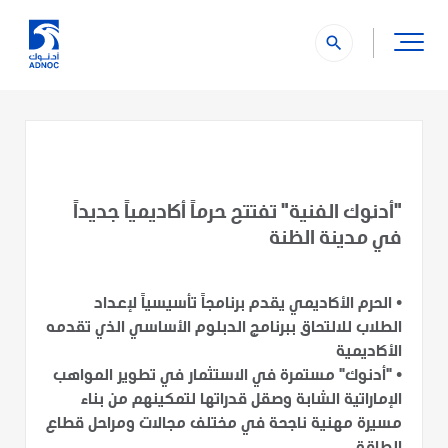
search
"أدنوك الفنية" تفتتح حرماً أكاديمياً جديداً
في مدينة الظنة
•
الحرم الأكاديمي يقدم برنامجاً تأسيسياً لإعداد
الطلاب للالتحاق ببرنامج الدبلوم الأساسي الذي تقدمه
الأكاديمية
•
"أدنوك" مستمرة في الاستثمار في تطوير المواهب
الإماراتية الشابة وصقل قدراتها لتمكينهم من بناء
مسيرة مهنية ناجحة في مختلف مجالات ومراحل قطاع