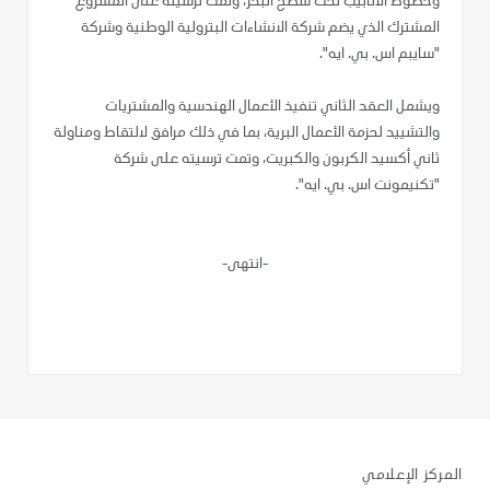
وخطوط الأنابيب تحت سطح البحر، وتمت ترسيته على المشروع
المشترك الذي يضم شركة الانشاءات البترولية الوطنية وشركة
"سايبم اس. بي. ايه".
ويشمل العقد الثاني تنفيذ الأعمال الهندسية والمشتريات
والتشييد لحزمة الأعمال البرية، بما في ذلك مرافق لالتقاط ومناولة
ثاني أكسيد الكربون والكبريت، وتمت ترسيته على شركة
"تكنيمونت اس. بي. ايه".
-انتهى-
المركز الإعلامي