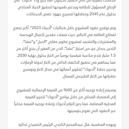
انبعاثات صفرية من ثاني أكسيد الكربون، مما يعزز إرث "أدنوك" في
الإنتاج المسؤول للطاقة ويدعم طموحها لتحقيق الحياد المناخي
بحلول عام 2045 وخططها لتسريع جهود خفض الانبعاثات.
وتم توقيع عقود المشروع خلال فعاليات "أديبك 2023"، أكبر تجمع
لقطاع الطاقة في العالم، حيث شملت عقدين لأعمال الهندسة
والمشتريات والتشييد لمشروع تطوير حقلي "الحيل" و"غشا"،
اللذين يعدان جزء من امتياز "غشا"، الذي من المقرر أن ينتج أكثر من
1.5 مليار قدم مكعبة قياسية يومياً من الغاز بحلول نهاية 2030،
مما يساهم في تحقيق الاكتفاء الذاتي من الغاز لدولة الإمارات،
وتعزيز خطط "أدنوك" لتطوير أعمالها في مجال الغاز وتوسيع
صادراتها من الغاز الطبيعي المسال.
وسيتم إعادة توجيه أكثر من 60% من القيمة الإجمالية للمشروع
إلى الاقتصاد المحلي من خلال برنامج "أدنوك" لتعزيز القيمة
المحلية المضافة، مما يعزز التزام أدنوك بإعادة توجيه القيمة محلياً
عبر العقود التي تقوم بترسيتها.
وبهذه المناسبة، قال عبدالمنعم الكندي، الرئيس التنفيذي لدائرة