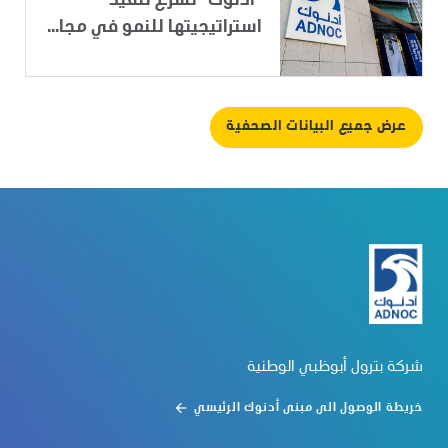
"أدنوك" تسرِّع تنفيذ
استراتيجيتها للنمو في مجا...
عرض جميع البيانات الصحفية
شركة بترول أبوظبي الوطنية
خريطة الوصول الى مبنى أدنوك الرئيسي