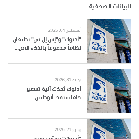
البيانات الصحفية
أغسطس 04, 2026
"أدنوك" و"إس إل بي" تطبقان
نظاماً مدعوماً بالذكاء الاص...
يوليو 31, 2026
أدنوك تُحدّث آلية تسعير
خامات نفط أبوظبي
يوليو 21, 2026