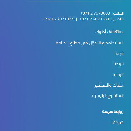
الهاتف:
+971 2 7070000
فاكس :
+971 2 6023389
|
+971 2 7071334
استكشف أدنوك
الاستدامة و التحوّل في قطاع الطاقة
قيمنا
تاريخنا
الإدارة
أدنوك والمجتمع
المشاريع الرئيسية
روابط سريعة
شركائنا