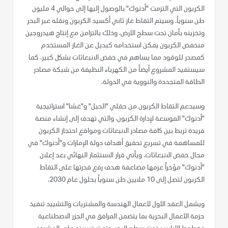
الكربون التي التزمت "أدنوك" بالوصول إليها إلى حوالي 4 مليون
طن سنوياً. وسيتم التقاط غاز ثاني أكسيد الكربون ونقله عبر البحر
وتخزينه بأمان تحت سطح الأرض، وذلك بالتزامن مع إنتاج هيدروجين
منخفض الكربون يمكن استخدامه كبديل عن الغاز المستخدم
كمصدر للوقود مما يساهم في خفض الانبعاثات بشكل كبير. كما
سيستفيد المشروع أيضاً من الكهرباء النظيفة من شبكة مصادر
الطاقة المتجددة والنووية في الدولة.
وسيدعم التقاط الكربون من حقلي "الحيل" و"غشا" استراتيجية
"أدنوك" الموسعة لإدارة الكربون، والتي تهدف إلى إنشاء منصة
فريدة تربط بين كافة مصادر الانبعاثات ومواقع احتجاز الكربون
للمساهمة في تسريع تحقيق أهداف دولة الإمارات و"أدنوك" في
مجال خفض الانبعاثات. ويأتي قرار الاستثمار النهائي بعد إعلان
"أدنوك" مؤخراً عزمها مضاعفة هدف رفع قدرتها على التقاط
الكربون لتصل إلى 10 ملايين طن سنوياً بحلول عام 2030.
ويشمل العقد الأول لأعمال الهندسة والمشتريات والتشييد تنفيذ
حزمة الأعمال البحرية بما يتضمن المرافق في الجزر الاصطناعية