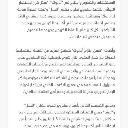
الاستكشاف والتطوير والإنتاج في "أدنوك": "يمثل قرار الاستثمار
النهائي لتنفيذ مشروع تطوير حقلي ’الحيل‘ و’غشا‘ خطوةً هامة
لـ’أدنوك‘ وشركائها الدوليين. ويسعدنا تطوير هذا المشروع الرائد
بصافي انبعاثات صفرية من ثاني أكسيد الكربون بما يعزز قدرة
الشركة بشكل كبير على التقاط الكربون وجهودها لتحقيق
مستقبل منخفض الانبعاثات".
وأضاف: "ضمن التزام ’أدنوك‘ بتحقيق المزيد من القيمة الاقتصادية
للدولة من خلال العقود التي تقوم بترسيتها، يُركز المشروع على
خلق المزيد من الفرص الوظيفية للمواطنين من أصحاب الكفاءات
وتحفيز النمو الاقتصادي والاجتماعي للدولة. ويعد الغاز الطبيعي
وقوداً انتقالياً مهماً، وستواصل الشركة استكشاف موارده بشكل
مسؤول، للمساهمة في تحقيق الاكتفاء الذاتي من الغاز لدولة
الإمارات، ورفع قدراتنا التصديرية، ودعم أمن الطاقة العالمي".
ويدمج التصميم الخاص بأعمال مشروع تطوير حقلي "الحيل"
و"غشا" جميع التقنيات المبتكرة لخفض الانبعاثات في حل واحد
متكامل، حيث يقوم المشروع بالتقاط 1.5 مليون طن سنوياً من
انبعاثات ثاني أكسيد الكربون، ويساهم في رفع قدرة التقاط