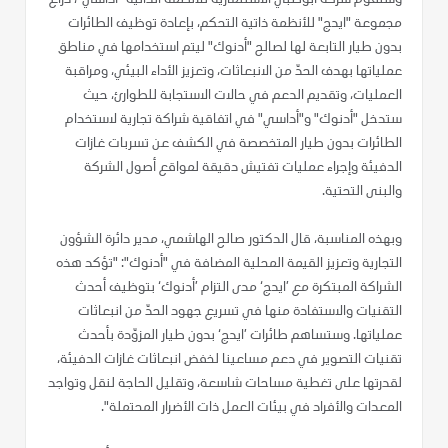
مجموعة "ايدج" للأنظمة ذاتية التحكم، بإعادة توظيف الطائرات
بدون طيار التابعة لها لصالح "أدنوك" ليتم استخدامها في مناطق
عملياتها بهدف الحدّ من الانبعاثات، وتعزيز الأداء البيئي، ومراقبة
العمليات، وتقديم الدعم في حالات الاستجابة للطوارئ، حيث
ستدخل "أدنوك" و"أداسي" في اتفاقية شراكة تجارية لاستخدام
الطائرات بدون طيار المتخصصة في الكشف عن تسربات غازات
الدفيئة وإجراء عمليات تفتيش دقيقة لمواقع أصول الشركة
والبنى التحتية.
وبهذه المناسبة، قال الدكتور صالح الهاشمي، مدير دائرة الشؤون
التجارية وتعزيز القيمة المحلية المضافة في "أدنوك": "تؤكد هذه
الشراكة المبتكرة مع ’ايدج‘ مدى التزام ’أدنوك‘ بتوظيف أحدث
التقنيات والاستفادة منها في تسريع جهود الحدّ من انبعاثات
عملياتها. وستساهم طائرات ’ايدج‘ بدون طيار المزوّدة بأحدث
تقنيات التصوير في دعم مساعينا لخفض انبعاثات غازات الدفيئة،
لقدرتها على تغطية مساحات شاسعة، وتقليل الحاجة لنقل وتواجد
المعدات والأفراد في بيئات العمل ذات الأضرار المحتملة".