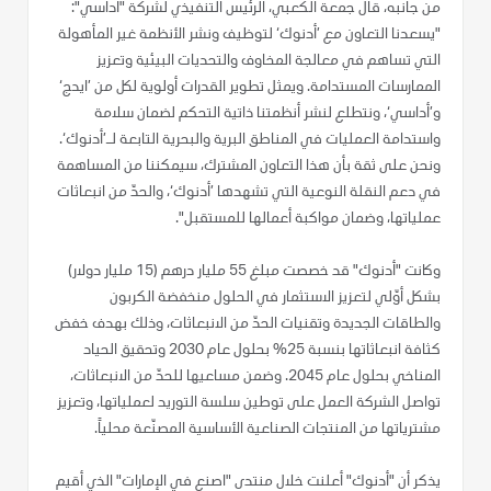
من جانبه، قال جمعة الكعبي، الرئيس التنفيذي لشركة "أداسي":
"يسعدنا التعاون مع ’أدنوك‘ لتوظيف ونشر الأنظمة غير المأهولة
التي تساهم في معالجة المخاوف والتحديات البيئية وتعزيز
الممارسات المستدامة. ويمثل تطوير القدرات أولوية لكل من ’ايدج‘
و’أداسي‘، ونتطلع لنشر أنظمتنا ذاتية التحكم لضمان سلامة
واستدامة العمليات في المناطق البرية والبحرية التابعة لـ’أدنوك‘.
ونحن على ثقة بأن هذا التعاون المشترك، سيمكننا من المساهمة
في دعم النقلة النوعية التي تشهدها ’أدنوك‘، والحدّ من انبعاثات
عملياتها، وضمان مواكبة أعمالها للمستقبل".
وكانت "أدنوك" قد خصصت مبلغ 55 مليار درهم (15 مليار دولار)
بشكل أوّلي لتعزيز الاستثمار في الحلول منخفضة الكربون
والطاقات الجديدة وتقنيات الحدّ من الانبعاثات، وذلك بهدف خفض
كثافة انبعاثاتها بنسبة 25% بحلول عام 2030 وتحقيق الحياد
المناخي بحلول عام 2045. وضمن مساعيها للحدّ من الانبعاثات،
تواصل الشركة العمل على توطين سلسة التوريد لعملياتها، وتعزيز
مشترياتها من المنتجات الصناعية الأساسية المصنّعة محلياً.
يذكر أن "أدنوك" أعلنت خلال منتدى "اصنع في الإمارات" الذي أقيم