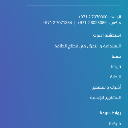
الهاتف:
+971 2 7070000
فاكس :
+971 2 6023389
|
+971 2 7071334
استكشف أدنوك
الاستدامة و التحوّل في قطاع الطاقة
قيمنا
تاريخنا
الإدارة
أدنوك والمجتمع
المشاريع الرئيسية
روابط سريعة
شركائنا