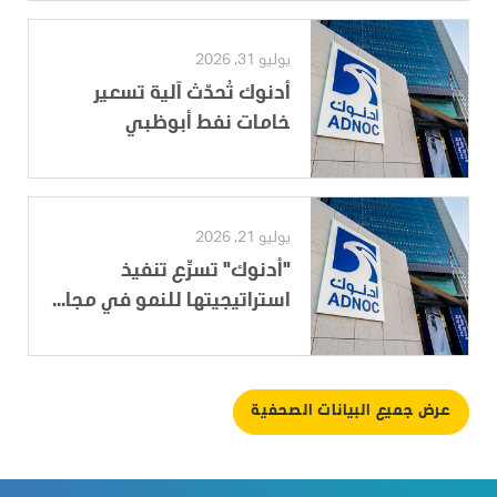
يوليو 31, 2026
أدنوك تُحدّث آلية تسعير
خامات نفط أبوظبي
يوليو 21, 2026
"أدنوك" تسرِّع تنفيذ
استراتيجيتها للنمو في مجا...
عرض جميع البيانات الصحفية