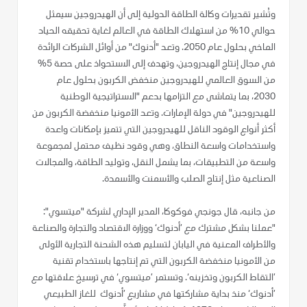
وتُشير تقديرات وكالة الطاقة الدولية إلى أن الهيدروجين سيمثل
حوالي 10% من استهلاك الطاقة في العالم لغاية تحقيقه الحياد
الماخي بحلول عام 2050. وتعد "أدنوك" من أوائل الشركات الرائدة
في مجال إنتاج الهيدروجين، وتهدف إلى الاستحواذ على حصة 5%
من السوق العالمي للهيدروجين منخفض الكربون بحلول عام
2030، بما يتماشى مع التزامها بدعم "الاستراتيجية الوطنية
للهيدروجين" في دولة الإمارات. وتعد الأمونيا منخفضة الكربون من
أكثر أنواع الوقود الناقل للهيدروجين التي تتميز بإمكانات واعدة
واستخدامات واسعة النطاق، وهي وقود نظيف محتمل لمجموعة
واسعة من التطبيقات، بما يشمل النقل، وتوليد الطاقة، والمجالات
الصناعية مثل إنتاج الصلب والأسمنت والأسمدة.
من جانبه، قال جونجي فوكوكا، المدير الإداري لشركة "ميتسوي":
"عملنا بشكل مشترك مع ’أدنوك‘ ووزارة الاقتصاد والتجارة والصناعة
والأطراف المعنية في اليابان لتسليم هذه الشحنة التجارية الأولى
من الأمونيا منخفضة الكربون التي تم إنتاجها باستخدام تقنية
’التقاط الكربون وتخزينه‘. وتستمر ’ميتسوي‘ في ترسيخ علاقتها مع
’أدنوك‘ منذ بداية مشاركتها في مشاريع ’أدنوك للغاز الطبيعي