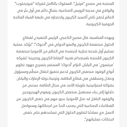
المنتجة في مصنع "فرتيل"، المملوك بالكامل لشركة "فيرتيغلوب"
والواقع في مدينة الرويس الصناعية، بشكلٍ دائم في أول بئر في
العالم لحقن ثاني أكسيد الكربون واحتجازه في طبقة المياه المالحة
الجوفية الكربونية.
وبهذه المناسبة، قال مصبح الكعبي، الرئيس التنفيذي لقطاع
الحلول منخفضة الكربون والنمو الدولي في "أدنوك": "تؤكد عملية
تسليم أول شحنة تجارية مُعتمدة في العالم من الأمونيا منخفضة
الكربون المُنتجة باستخدام تقنية ’التقاط الكربون وتخزينه‘ لشركة
’ميتسوي‘ في اليابان، التزام ’أدنوك‘ المستمر بتسريع جهود تطوير
أنواع الوقود منخفض الكربون لدعم تحقيق انتقال منظّم ومسؤول
وعادل ومنطقي في قطاع الطاقة. وترتبط دولة الإمارات واليابان
بشراكة استراتيجية طويلة الأمد في مجال الطاقة، نسعى من
خلالها إلى بناء مستقبل منخفض الكربون. ويقوم الهيدروجين
والوقود الناقل له، مثل الأمونيا، بدور مهم في خفض الكربون من
القطاعات الصناعية التي يصعب الحدّ من انبعاثاتها، وسنواصل
العمل مع عملائنا لتطوير الحلول التي تساعدهم على خفض
انبعاثات عملياتهم".