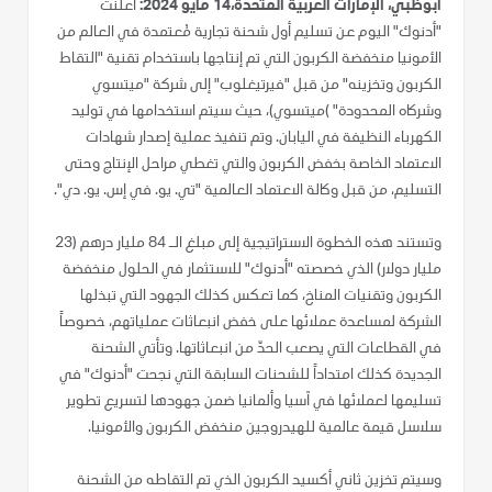
أبوظبي، الإمارات العربية المتحدة،14 مايو 2024:
أعلنت
"أدنوك" اليوم عن تسليم أول شحنة تجارية مُعتمدة في العالم من
الأمونيا منخفضة الكربون التي تم إنتاجها باستخدام تقنية "التقاط
الكربون وتخزينه" من قبل "فيرتيغلوب" إلى شركة "ميتسوي
وشركاه المحدودة" )ميتسوي)، حيث سيتم استخدامها في توليد
الكهرباء النظيفة في اليابان. وتم تنفيذ عملية إصدار شهادات
الاعتماد الخاصة بخفض الكربون والتي تغطي مراحل الإنتاج وحتى
التسليم، من قبل وكالة الاعتماد العالمية "تي. يو. في إس. يو. دي".
وتستند هذه الخطوة الاستراتيجية إلى مبلغ الـ 84 مليار درهم (23
مليار دولار) الذي خصصته "أدنوك" للاستثمار في الحلول منخفضة
الكربون وتقنيات المناخ، كما تعكس كذلك الجهود التي تبذلها
الشركة لمساعدة عملائها على خفض انبعاثات عملياتهم، خصوصاً
في القطاعات التي يصعب الحدّ من انبعاثاتها. وتأتي الشحنة
الجديدة كذلك امتداداً للشحنات السابقة التي نجحت "أدنوك" في
تسليمها لعملائها في آسيا وألمانيا ضمن جهودها لتسريع تطوير
سلاسل قيمة عالمية للهيدروجين منخفض الكربون والأمونيا.
وسيتم تخزين ثاني أكسيد الكربون الذي تم التقاطه من الشحنة