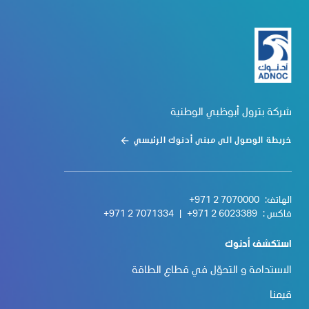
شركة بترول أبوظبي الوطنية
خريطة الوصول الى مبنى أدنوك الرئيسي
الهاتف:
+971 2 7070000
فاكس :
+971 2 6023389
|
+971 2 7071334
استكشف أدنوك
الاستدامة و التحوّل في قطاع الطاقة
قيمنا