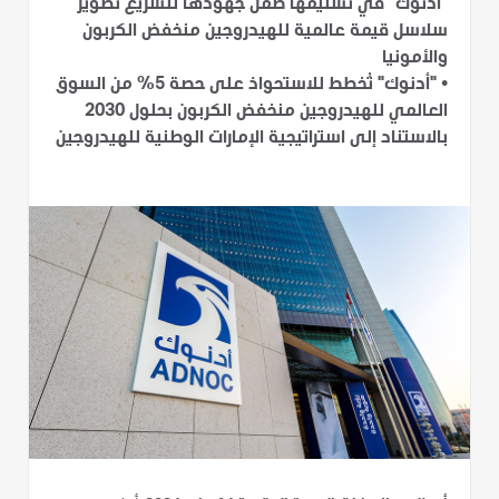
"أدنوك" في تسليمها ضمن جهودها لتسريع تطوير
سلاسل قيمة عالمية للهيدروجين منخفض الكربون
والأمونيا
•
"أدنوك" تُخطط للاستحواذ على حصة 5% من السوق
العالمي للهيدروجين منخفض الكربون بحلول 2030
بالاستناد إلى استراتيجية الإمارات الوطنية للهيدروجين