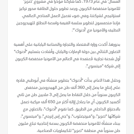
المسال‘ في عام 1973، كما شاركنا مؤخراً في مشروع ’تعزيز‘
للأمونيا منخفضة الكربون. ويعد تطوير حلول الطاقة محور تركيز
استراتيجي لشركتنا، وفي ضوء تفعيل العمل المناخي العالمي،
فإننا متحمسون لتطوير سلسة القيمة واسعة النطاق للهيدروجين
النظيف والأمونيا مع ’أدنوك‘".
بدورها، أكدت وزارة الاقتصاد والتجارة والصناعة اليابانية على أهمية
التعاون الثنائي بين دولة الإمارات واليابان، وأشادت بتسليم "أدنوك"
أول شحنة تجارية مُعتمدة في العالم من الأمونيا منخفضة الكربون
إلى شركة "ميتسوي".
وخلال هذا العام، بدأت "أدنوك" بتطوير منشأة في أبوظبي قادرة
على إنتاج ما يصل إلى 360 ألف طن من الهيدروجين منخفض
الكربون سنوياً من خلال التقاط ما يصل إلى 3 ملايين طن من ثاني
أكسيد الكربون، أي ما يعادل إزالة أكثر من 650 ألف مركبة تعمل
بالاحتراق الداخلي من الطريق. كما تقوم "أدنوك"، بالتعاون مع
شركائها "تعزيز"، و"فيرتيغلوب"، و"جي إس إنرجي"، و"ميتسوي"،
ببناء منشأة للأمونيا منخفضة الكربون بسعة إنتاجية تبلغ مليون
طن سنوياً في منطقة "تعزيز" للكيماويات الصناعية.