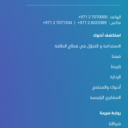
الهاتف:
+971 2 7070000
فاكس :
+971 2 6023389
|
+971 2 7071334
استكشف أدنوك
الاستدامة و التحوّل في قطاع الطاقة
قيمنا
تاريخنا
الإدارة
أدنوك والمجتمع
المشاريع الرئيسية
روابط سريعة
شركائنا