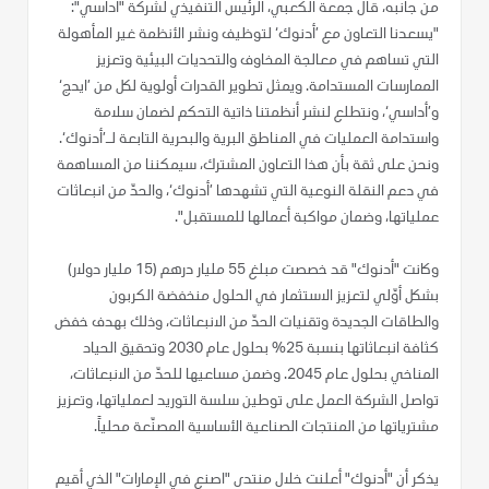
من جانبه، قال جمعة الكعبي، الرئيس التنفيذي لشركة "أداسي":
"يسعدنا التعاون مع ’أدنوك‘ لتوظيف ونشر الأنظمة غير المأهولة
التي تساهم في معالجة المخاوف والتحديات البيئية وتعزيز
الممارسات المستدامة. ويمثل تطوير القدرات أولوية لكل من ’ايدج‘
و’أداسي‘، ونتطلع لنشر أنظمتنا ذاتية التحكم لضمان سلامة
واستدامة العمليات في المناطق البرية والبحرية التابعة لـ’أدنوك‘.
ونحن على ثقة بأن هذا التعاون المشترك، سيمكننا من المساهمة
في دعم النقلة النوعية التي تشهدها ’أدنوك‘، والحدّ من انبعاثات
عملياتها، وضمان مواكبة أعمالها للمستقبل".
وكانت "أدنوك" قد خصصت مبلغ 55 مليار درهم (15 مليار دولار)
بشكل أوّلي لتعزيز الاستثمار في الحلول منخفضة الكربون
والطاقات الجديدة وتقنيات الحدّ من الانبعاثات، وذلك بهدف خفض
كثافة انبعاثاتها بنسبة 25% بحلول عام 2030 وتحقيق الحياد
المناخي بحلول عام 2045. وضمن مساعيها للحدّ من الانبعاثات،
تواصل الشركة العمل على توطين سلسة التوريد لعملياتها، وتعزيز
مشترياتها من المنتجات الصناعية الأساسية المصنّعة محلياً.
يذكر أن "أدنوك" أعلنت خلال منتدى "اصنع في الإمارات" الذي أقيم