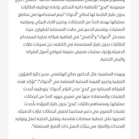
مجموعة "ايدج" للأنظمة ذاتية التحكم، بإعادة توظيف الطائرات
بدون طيار التابعة لها لصالح "أدنوك" ليتم استخدامها في مناطق
عملياتها بهدف الحدّ من الانبعاثات، وتعزيز الأداء البيئي، ومراقبة
العمليات، وتقديم الدعم في حالات الاستجابة للطوارئ، حيث
ستدخل "أدنوك" و"أداسي" في اتفاقية شراكة تجارية لاستخدام
الطائرات بدون طيار المتخصصة في الكشف عن تسربات غازات
الدفيئة وإجراء عمليات تفتيش دقيقة لمواقع أصول الشركة
والبنى التحتية.
وبهذه المناسبة، قال الدكتور صالح الهاشمي، مدير دائرة الشؤون
التجارية وتعزيز القيمة المحلية المضافة في "أدنوك": "تؤكد هذه
الشراكة المبتكرة مع ’ايدج‘ مدى التزام ’أدنوك‘ بتوظيف أحدث
التقنيات والاستفادة منها في تسريع جهود الحدّ من انبعاثات
عملياتها. وستساهم طائرات ’ايدج‘ بدون طيار المزوّدة بأحدث
تقنيات التصوير في دعم مساعينا لخفض انبعاثات غازات الدفيئة،
لقدرتها على تغطية مساحات شاسعة، وتقليل الحاجة لنقل وتواجد
المعدات والأفراد في بيئات العمل ذات الأضرار المحتملة".