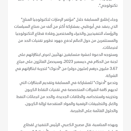
تكنولوجي".
وجاء إطلاق المسابقة خلال "مؤتمر الإمارات لتكنولوجيا المناخ"
الذي يعقد في أبوظبي، بمشاركة أكثر من ألف من صناع السياسات
والرؤساء التنفيذيين والخبراء والمختصين وقادة قطاع التكنولوجيا
والمستثمرين من حول العالم لدفع جهود تطوير تقنيات الحد من
لانبعاثات.
وستوجه الدعوة لعشرة متسابقين نهائيين لعرض ابتكاراتهم على
لجنة من الحكام في ديسمبر 2023، وسيحصل الفائزون على مبلغ
3.67 مليون درهم (مليون دولار) من "أدنوك" لتجربة ابتكاراتهم في
الشركة.
وتدعو "أدنوك" للمشاركة في المسابقة وتقديم الابتكارات التي
لديهم كافة الشركات المتخصصة في تقنيات التقاط الكربون
وتخزينه واستخدامه، والطاقات الجديدة، والحد من انبعاثات النفط
والغاز، والتطبيقات الرقمية والمواد المتقدمة لإزالة الكربون،
والحلول القائمة على الطبيعة.
وبهذه المناسبة، قال مصبح الكعبي، الرئيس التنفيذي لقطاع