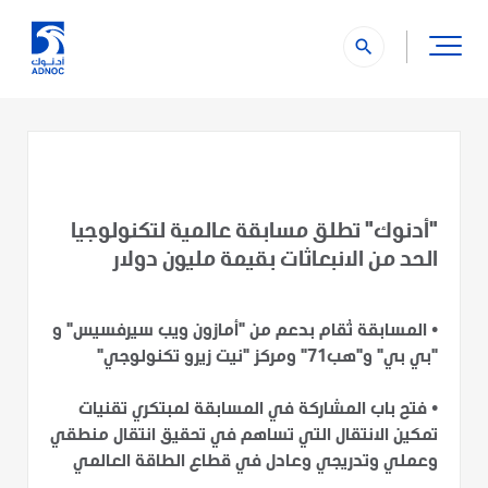
search
"أدنوك" تطلق مسابقة عالمية لتكنولوجيا
الحد من الانبعاثات بقيمة مليون دولار
•
المسابقة تُقام بدعم من "أمازون ويب سيرفسيس" و
"بي بي" و"هب71" ومركز "نيت زيرو تكنولوجي"
•
فتح باب المشاركة في المسابقة لمبتكري تقنيات
تمكين الانتقال التي تساهم في تحقيق انتقال منطقي
وعملي وتدريجي وعادل في قطاع الطاقة العالمي