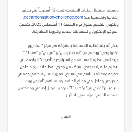
ويستمر استقبال طلبات المشاركة لمدة 12 أسبوعاً يتم خلالها
إكمالها وتقديمها عبر:
decarbonization-challenge.com
،
وينتهي التقديم بحلول يوم الجمعة 11 أغسطس 2023. يتضمن
الموقع الإلكتروني للمسابقة معايير وشروط المشاركة.
يذكر أنه يتم تنظيم المسابقة بالشراكة مع مركز " نيت زيرو
تكنولوجي" وبدعم من "ايه دبليو إس" و "بي بي" و "هب71".
ويتماشى تنظيم المسابقة مع استراتيجية "أدنوك" الهادفة إلى
تنظيم ملتقيات تجمع الشركاء من جميع القطاعات لإيجاد حلول
جديدة وفعالة تساهم في تسريع تحقيق انتقال منطقي وعملي
وتدريجي وعادل في قطاع الطاقة. وستساهم "أمازون ويب
سيرفيسز" و"بي بي" و"هب71" بتوفير تمويل إضافي ومحكمين
وتقديم الدعم المؤسسي للفائزين.
انتهى