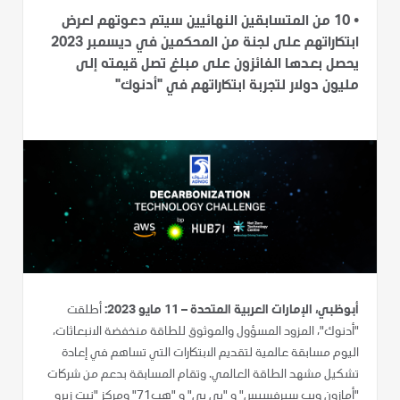
•
10 من المتسابقين النهائيين سيتم دعوتهم لعرض
ابتكاراتهم على لجنة من المحكمين في ديسمبر 2023
يحصل بعدها الفائزون على مبلغ تصل قيمته إلى
مليون دولار لتجربة ابتكاراتهم في "أدنوك"
أبوظبي، الإمارات العربية المتحدة – 11 مايو 2023:
أطلقت
"أدنوك"، المزود المسؤول والموثوق للطاقة منخفضة الانبعاثات،
اليوم مسابقة عالمية لتقديم الابتكارات التي تساهم في إعادة
تشكيل مشهد الطاقة العالمي. وتقام المسابقة بدعم من شركات
"أمازون ويب سيرفسيس" و "بي بي" و "هب71" ومركز "نيت زيرو