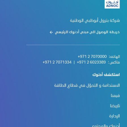
شركة بترول أبوظبي الوطنية
خريطة الوصول الى مبنى أدنوك الرئيسي
الهاتف:
+971 2 7070000
فاكس :
+971 2 6023389
|
+971 2 7071334
استكشف أدنوك
الاستدامة و التحوّل في قطاع الطاقة
قيمنا
تاريخنا
الإدارة
أدنوك والمجتمع