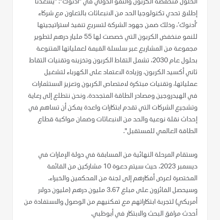
الحلول منخفضة الكربون والنمو الدولي في "أدنوك": "يسعدنا
إطلاق تحدي تكنولوجيا الحد من الانبعاثات بالتعاون مع شركاء
’أدنوك‘، وذلك ضمن جهود الشركة لتسريع تنفيذ استراتيجيتها
للنمو منخفض الكربون التي خصصت لها 55 مليار درهم لتطوير
مجموعة من المشاريع عبر سلسلة القيمة لعملياتها المتنوعة
بحلول عام 2030، تشمل التقاط الكربون وتخزينه وتقنيات التقاط
ثاني أكسيد الكربون، وزيادة الاعتماد على الكهرباء لتشغيل
عملياتها، وتقنيات مبتكرة لامتصاص الكربون وتعزيز الاستثمارات
في الهيدروجين ومصادر الطاقة المتجددة. ونحن نتطلع إلى رعاية
وتشجيع الشركات التي تقدم ابتكارات واعدة يمكن أن تساهم في
إحداث نقلة نوعية والحد من الانبعاثات وضمان مواكبة قطاع
الطاقة العالمي للمستقبل".
وستقام المرحلة النهائية من المسابقة في دولة الإمارات في
ديسمبر 2023، حيث سيتم دعوة 10 مشاركين من القائمة
المختصرة لعرض أفكارهم إلى لجنة من المحكمين والخبراء.
وسيحصل الفائزون على مبلغ 3.67 مليون درهم (مليون دولار
أمريكي) لتجربة ابتكاراتهم مع تمكنيهم من الوصول والاستفادة من
أحدث مرافق البحث والابتكار في أبوظبي.