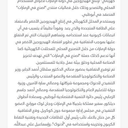
كهربائي" لإنتاج الهيدروجين في دولة الإمارات لأغراض الاستخدام
المحلي والتصدير وذلك خلال فعاليات منتدى "اصنع في الإمارات"
المنعقد في أبوظبي.
ويستخدم المحلل الكهربائي في إنتاج الهيدروجين الأخضر بالاعتماد
على الطاقة المتجددة والذي يعد وقوداً نظيفاً لا يتسبب في أي
انبعاثات كربونية عند استخدامه. وتساهم الترتيبات التي تم الاتفاق
عليها بموجب الاتفاقية في تطوير اقتصاد الهيدروجين الأخضر في
دولة الإمارات من خلال التصنيع المحلي للمحللات الكهربائية كما
أنها تدعم كذلك حملة "اصنع في الإمارات" التي تهدف لتعزيز
الصناعة المحلية وخلق بيئة عمل جاذبة للمستثمرين.
تم توقيع الاتفاقية بحضور معالي الدكتور سلطان أحمد الجابر، وزير
الصناعة والتكنولوجيا المتقدمة والعضو المنتدب والرئيس
التنفيذي لأدنوك ومجموعة شركاتها، ومعالي سارة الأميري، وزيرة
دولة للتعليم العام والتكنولوجيا المتقدمة، ومعالي أحمد جاسم
الزعابي، رئيس دائرة التنمية الاقتصادية-أبوظبي، وسعادة أنطوان
ديلكور، سفير مملكة بلجيكا في الإمارات وجان لوك مورانج، العضو
التنفيذي في مجلس إدارة مجموعة جون كوكريل. وقع الاتفاقية
كل من حنان بالعلا، نائب رئيس أول، للطاقات الجديدة وتقنية التقاط
الكربون وتخزينه واستخدامه في "أدنوك"، وإسماعيل علي عبدالله،