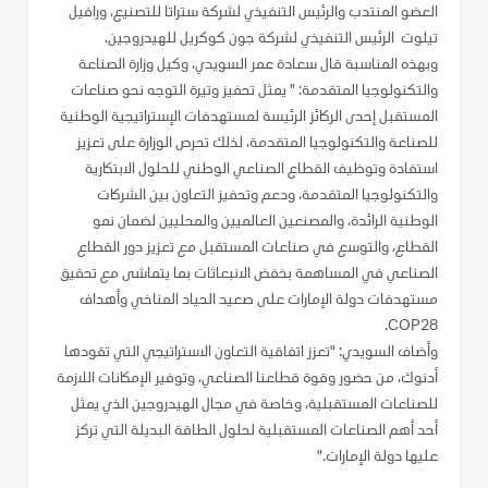
العضو المنتدب والرئيس التنفيذي لشركة ستراتا للتصنيع، ورافيل
تيلوت الرئيس التنفيذي لشركة جون كوكريل للهيدروجين.
وبهذه المناسبة قال سعادة عمر السويدي، وكيل وزارة الصناعة
والتكنولوجيا المتقدمة: " يمثل تحفيز وتيرة التوجه نحو صناعات
المستقبل إحدى الركائز الرئيسة لمستهدفات الإستراتيجية الوطنية
للصناعة والتكنولوجيا المتقدمة، لذلك تحرص الوزارة على تعزيز
استفادة وتوظيف القطاع الصناعي الوطني للحلول الابتكارية
والتكنولوجيا المتقدمة، ودعم وتحفيز التعاون بين الشركات
الوطنية الرائدة، والمصنعين العالميين والمحليين لضمان نمو
القطاع، والتوسع في صناعات المستقبل مع تعزيز دور القطاع
الصناعي في المساهمة بخفض الانبعاثات بما يتماشى مع تحقيق
مستهدفات دولة الإمارات على صعيد الحياد المناخي وأهداف
COP28.
وأضاف السويدي: "تعزز اتفاقية التعاون الاستراتيجي التي تقودها
أدنوك، من حضور وقوة قطاعنا الصناعي، وتوفير الإمكانات اللازمة
للصناعات المستقبلية، وخاصة في مجال الهيدروجين الذي يمثل
أحد أهم الصناعات المستقبلية لحلول الطاقة البديلة التي تركز
عليها دولة الإمارات."