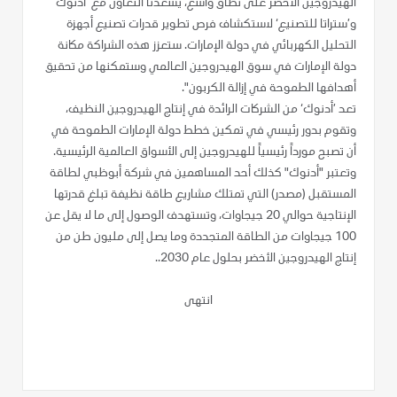
الهيدروجين الأخضر على نطاق واسع، يسعدنا التعاون مع ’أدنوك‘
و’ستراتا للتصنيع‘ لاستكشاف فرص تطوير قدرات تصنيع أجهزة
التحليل الكهربائي في دولة الإمارات. ستعزز هذه الشراكة مكانة
دولة الإمارات في سوق الهيدروجين العالمي وستمكنها من تحقيق
أهدافها الطموحة في إزالة الكربون".
تعد ’أدنوك‘ من الشركات الرائدة في إنتاج الهيدروجين النظيف،
وتقوم بدور رئيسي في تمكين خطط دولة الإمارات الطموحة في
أن تصبح مورداً رئيسياً للهيدروجين إلى الأسواق العالمية الرئيسية.
وتعتبر "أدنوك" كذلك أحد المساهمين في شركة أبوظبي لطاقة
المستقبل (مصدر) التي تمتلك مشاريع طاقة نظيفة تبلغ قدرتها
الإنتاجية حوالي 20 جيجاوات، وتستهدف الوصول إلى ما لا يقل عن
100 جيجاوات من الطاقة المتجددة وما يصل إلى مليون طن من
إنتاج الهيدروجين الأخضر بحلول عام 2030..
انتهى