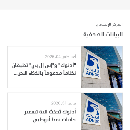
المركز الإعلامي
البيانات الصحفية
أغسطس 04, 2026
"أدنوك" و"إس إل بي" تطبقان
نظاماً مدعوماً بالذكاء الاص...
يوليو 31, 2026
أدنوك تُحدّث آلية تسعير
خامات نفط أبوظبي