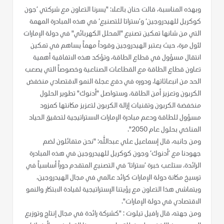
وبهذه المناسبة، قالت حنان بالعلا: "يسرنا التعاون مع شركتي ’جون
كوكريل للهيدروجين‘ و’ستراتا للتصنيع‘ في هذه المبادرة المهمة
التي من شانها تمكين تصنيع "المحلل الكهربائي" في دولة الإمارات
لأول مرة، حيث يعتبر الهيدروجين وقوداً مهماً يساهم في تمكين
انتقال مسؤول في قطاع الطاقة، وتؤكد هذه الاتفاقية أهمية
تعاون قطاع الطاقة مع القطاعات الصناعية وخصوصاً التي يصعب
الحد من انبعاثاتها، ودوره في دفع عجلة النمو الاقتصادي منخفض
الكربون وتعزيز أمن الطاقة. وستواصل "أدنوك" تطوير الحلول
منخفضة الكربون وتقنيات إزالة الكربون لتعزيز مكانتها كمزود
مسؤول للطاقة ودعم مبادرة الإمارات الاستراتيجية لتحقيق الحياد
المناخي بحلول عام 2050".
ومن جانبه، قال إسماعيل علي عبدالله: "نحن متفائلون لضم
جهودنا مع ’أدنوك‘ وجون كوكريل للهيدروجين في هذه المبادرة
الرائدة. ستلعب خبرة ’ستراتا‘ في التصنيع المتقدم دوراً أساسياً في
ترسيخ مكانة دولة الإمارات كرائد عالمي في مجال الهيدروجين،
ويتماشى هذا التعاون مع رؤيتنا الإستراتيجية لقيادة الابتكار والنمو
الاقتصادي في دولة الإمارات".
ومن جهته، قال رافيل تيلوت : "كشركة رائدة في مجال إنتاج وتوزيع