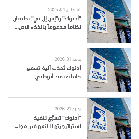
أغسطس 04, 2026
"أدنوك" و"إس إل بي" تطبقان
نظاماً مدعوماً بالذكاء الاص...
يوليو 31, 2026
أدنوك تُحدّث آلية تسعير
خامات نفط أبوظبي
يوليو 21, 2026
"أدنوك" تسرِّع تنفيذ
استراتيجيتها للنمو في مجا...