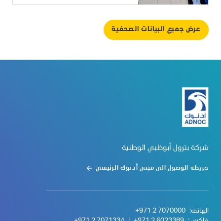
عرض جميع البيانات الصحفية
شركة بترول أبوظبي الوطنية
خريطة الوصول الى مبنى أدنوك الرئيسي
الهاتف:
+971 2 7070000
فاكس :
+971 2 6023389
|
+971 2 7071334