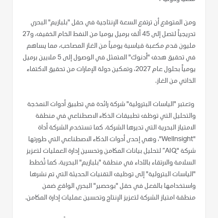
ومن المتوقع أن ترتفع السعة الإنتاجية في حقل "بلبازيم" البحري
تدريجياً لتصل إلى 45 ألف برميل يوميا من النفط الخام الخفيف، و27
مليون قدم مكعبة قياسية يومياً من الغاز المصاحب، مما يساهم
في تحقيق هدف "أدنوك" المتمثل في الوصول إلى 5 ملايين برميل
يومياً بحلول عام 2027، وتمكين دولة الإمارات من تحقيق الاكتفاء
الذاتي من الغاز.
وتعتبر "الياسات البترولية" شركة رائدة في تطبيق أدوات النمذجة
والتحليل التي توظف تطبيقات الذكاء الاصطناعي في منطقة
الامتياز البحرية التي تديرها الشركة. كما تستخدم الشركة أداة
"Wellnsight"، وهي إحدى أدوات الذكاء الاصطناعي التي طورتها
شركة "ِAIQ” لتحليل بيانات المكامن وتحسين إدارة العمليات لتعزيز
السلامة والارتقاء بالأداء في منطقة "بلبازيم" البحرية. كما تُخطط
"الياسات البترولية" إلى توظيف التقنيات الحديثة التي تم نشرها
واستخدامها بالفعل في حقل "بوحصير" البحري الواقع ضمن
منطقة امتياز الشركة لتعزيز الإنتاج وتحسين عمليات إدارة المكامن.