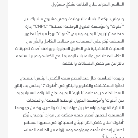
العالمي المتزايد على الطاقة بشكلٍ مسؤول.
وتتولي شركة "الياسات البترولية"، وهي مشروع مشترك بين
"أدنوك" و"مؤسسة البترول الوطنية الصينية" "CNPC" إدارة
منطقة "بلبازيم" البحرية. وتتبنى "أدنوك" نهجاً مبتكراً لتطوير
المنطقة يُركز على الاستفادة من مجالات التكامل والتآزر في
العمليات التشغيلية في الحقول المجاورة، ويوظف أحدث تطبيقات
الذكاء الاصطناعي والتقنيات الرقمية لرفع الكفاءة وتعزيز السلامة
بالتزامن مع خفض الانبعاثات والتكلفة.
وبهذه المناسبة، قال عبدالمنعم سيف الكندي، الرئيس التنفيذي
لدائرة الاستكشاف والتطوير والإنتاج في "أدنوك": "يعكس بدء إنتاج
النفط الخام من منطقة ’بلبازيم‘ البحرية نجاح الشراكة الاستراتيجية
بين ’أدنوك‘ و’مؤسسة البترول الوطنية الصينية‘، والعلاقات
الثنائية القوية والراسخة بين دولة الإمارات والصين. وضمن جهودها
المستمرة لتحقيق أقصى قيمة ممكنة من موارد أبوظبي، تُركز
’أدنوك‘ على خفض الأثر البيئي لعملياتها في سعيها المستمر
لضمان إمدادات آمنة وموثوقة ومسؤولة من الطاقة للعملاء
محلياً ودولياً".