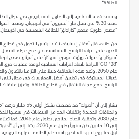
الطاقة".
وتستند هذه الاتفاقية إلى التعاون الاستراتيجي في مجال الطاق
حصة 30% في حقل غاز "أبشيرون" في أذربيجان، وحصة "أ
"مصدر" طورت مجمع "كاراداغ" للطاقة الشمسية في أذربيجان، بقدرة 230 ميغاوات، والذي بعد الأكبر من نوعه 
من جانبه، قال أفغان إيساييف، نائب الرئيس للتحول في قطاع ال
الضوء على التزامنا الراسخ بالمساهمة في دفع عجلة الانتقال 
’سوكار‘ و’أدنوك‘. ويؤكد توقيع ’سوكار‘ على ’ميثاق خفض انبعاث
’COP28‘ التزامنا باتخاذ إجراءات استباقية لوقف عمليات حرق
عام 2050. وتعد هذه الاتفاقية دليلاً على التزامنا بالتع
خبراتنا المشتركة في تطبيق أفضل الممارسات في مجال تبني ا
الراسخ بدفع عجلة الانتقال في قطاع الطاقة، وتعزيز علاقات الت
عام 2030 وتحقيق 
إلى 10 ملايين طن سنوياً بحلو
أول مشروع لتبريد المناطق باستخدام الطاقة الحرارية الجوف