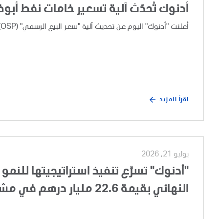
أدنوك تُحدّث آلية تسعير خامات نفط أبو
أعلنت "أدنوك" اليوم عن تحديث آلية "سعر البيع الرسمي" (OSP) لخامات نفط أبوظبي، وذلك بعد إجراء مراجعة تجارية دورية.
اقرأ المزيد
يوليو 21, 2026
"أدنوك" تسرِّع تنفيذ استراتيجيتها للنمو 
النهائي بقيمة 22.6 مليار درهم في مشروع تطوير الغطاء الغازي لحقل أم الشيف