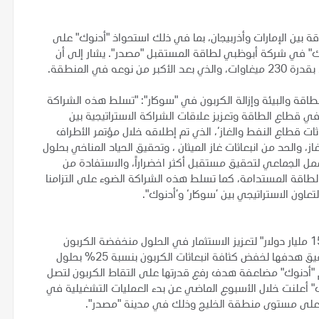
ة بين الإمارات وأذربيجان، بما في ذلك استحواذ "أدنوك" على
دنوك" في شركة أبوظبي لطاقة المستقبل "مصدر". يشار إلى أن
في المنطقة.
طاقة والبيئة وإزالة الكربون في "سوكار": "تسلط هذه الشراكة
في قطاع الطاقة وتعزيز علاقات الشراكة الاستراتيجية بين
ات قطاع النفط والغاز‘، الذي تم إطلاقه خلال مؤتمر الأطراف
 الغاز، والحد من انبعاثات غاز الميثان ، وتحقيق الحياد المناخي بحلول
اون والعمل الجماعي لتحقيق مستقبل أكثر اخضراراً، والاستفادة من
لطاقة المستدامة، كما تسلط هذه الشراكة الضوء على التزامنا
عاون الاستراتيجي بين ’سوكار‘ و’أدنوك".
يشار إلى أن "أدنوك" قد خصصت بشكل أولي 55 مليار درهم "15 مليار دولار" لتعزيز الاستثمار في الحلول منخفضة الكربون
والطاقات الجديدة وتقنيات الحد من الانبعاثات في سعيها لتحقيق هدفها لخفض كثافة انبعاثات الكربون بنسبة 25% بحلول
الحياد المناخي بحلول عام 2045. كما تعتزم "أدنوك" مضاعفة هدف رفع قدرتها على التقاط الكربون لتصل
ل عام 2030. يشار إلى أن "أدنوك" أعلنت خلال الأسبوع الماضي عن بدء العمليات التشغيلية في
ية على مستوى منطقة الخليج وذلك في مدينة "مصدر".