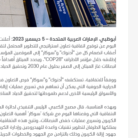
أبوظبي، الإمارات العربية المتحدة – 5 ديسمبر 2023:
أعلنت 
اليوم عن توقيع اتفاقية تعاون استراتيجي للتطوير المحتمل لتق
أعقاب انضمام كل من "أدنوك" و"سوكار" إلى الموقعين المؤسسين
إطلاقه خلال مؤتمر الأطراف "COP28
انبعاثات غاز الميثان إلى الصفر بحلول عام 2030 وتحقيق الحياد المناخي بحلول عام 2050.
ووفقاً للاتفاقية، تستكشف "أدنوك" و"سوكار" فرص التعاون في م
الحرارية الجوفية التي يمكن أن تساهم في تسريع عمليات إزالة
والأسواق الرئيسية الأخرى لدعم طموحاتها لتحقيق الحياد المناخ
وبهذه المناسبة، قال مصبح الكعبي، الرئيس التنفيذي لدائرة 
الاتفاقية التي وقعناها اليوم مع شركة ’سوكار‘ أهمية التع
الكربون وتسريع عمليات خفض الانبعاثات. وتتيح هذه الاتفاقية ا
يمتلكها الطرفان لتطوير تقنيات واعدة للهيدروجين وإدارة الكر
جهود إزالة الكربون وذلك بالتزامن مع الجهود والخطوات الجريئ