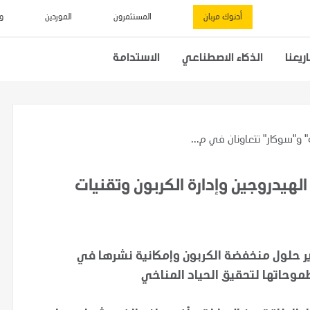
أدنوك مربان
المستثمرون
الموردين
و
يعنا
الذكاء الاصطناعي
الاستدامة
 و"سوكار" تتعاونان في م...
لهيدروجين وإدارة الكربون وتقنيات
 حلول منخفضة الكربون وإمكانية نشرها في
 طموحاتها لتحقيق الحياد المناخي