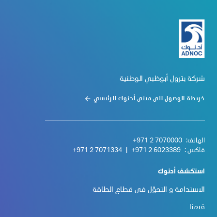
شركة بترول أبوظبي الوطنية
خريطة الوصول الى مبنى أدنوك الرئيسي
الهاتف:
+971 2 7070000
فاكس :
+971 2 6023389
|
+971 2 7071334
استكشف أدنوك
الاستدامة و التحوّل في قطاع الطاقة
قيمنا