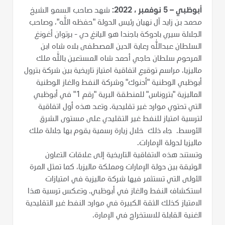
أبوظبي – 5 نوفمبر ، 2022:
شهد صاحب السمو الشيخ
محمد بن زايد آل نهيان رئيس الدولة "حفظه الله"، وصاحب
الجلالة سيري بادوكة باجندا هو اليانغ دي - برتوان أغونغ
السلطان عبدالله رعاية الدين المصطفى بلاه شاه ابن
المرحوم سلطان حاجي أحمد شاه المستعين بالله ملك
ماليزيا، مراسم توقيع اتفاقية امتياز تاريخية بين شركة بترول
أبوظبي الوطنية "أدنوك" وشركة النفط والغاز الوطنية
الماليزية "بتروناس" للمنطقة البرية "رقم 1" في أبوظبي
التي تحتوي موارد غير تقليدية. وتعد هذه أول اتفاقية
لترسية امتياز للنفط غير التقليدي على مستوى الشرق
الأوسط. جاء ذلك خلال زيارة رسمية يقوم بها جلالة ملك
ماليزيا لدولة الإمارات.
وتستند هذه الاتفاقية التاريخية إلى علاقات التعاون
الوثيقة بين دولة الإمارات ومملكة ماليزيا، كما تمثل المرة
الأولى التي تستثمر فيها شركة ماليزية في امتيازات
استكشاف النفط والغاز في أبوظبي. وتعكس ترسية هذا
الامتياز كذلك الثقة الكبيرة في موارد النفط غير التقليدية
الغنية القابلة للاستخراج في الإمارة.