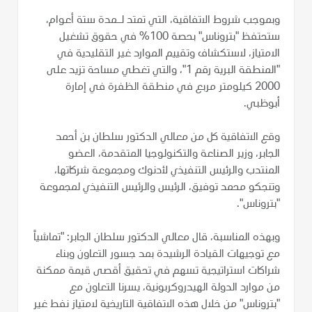
وبموجب شروط الاتفاقية، التي تمتد لـمدة ستة أعوام،
ستحتفظ "بتروناس" بحصة 100% في حقوق تشغيل
الامتياز، لاستكشاف وتقييم الموارد غير التقليدية في
"المنطقة البرية رقم 1"، والتي تغطي مساحة تزيد على
2000 كيلومتر مربع في منطقة الظفرة في إمارة
أبوظبي.
وقع الاتفاقية كل من معالي الدكتور سلطان بن أحمد
الجابر، وزير الصناعة والتكنولوجيا المتقدمة، العضو
المنتدب والرئيس التنفيذي لأدنوك ومجموعة شركاتها،
وتنجكو محمد توفيق، الرئيس والرئيس التنفيذي لمجموعة
"بتروناس".
وبهذه المناسبة، قال معالي الدكتور سلطان الجابر: "تماشياً
مع توجيهات القيادة الرشيدة بمد جسور التعاون وبناء
شراكات استراتيجية تسهم في تحقيق أقصى قيمة ممكنة
من موارد الدولة الهيدروكربونية، يسرنا التعاون مع
"بتروناس" من خلال هذه الاتفاقية التاريخية لامتياز نفط غير