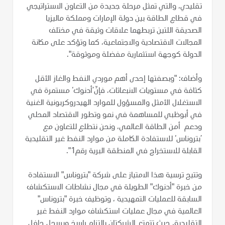
تقليدي، والتي تمثل مرحلة جديدة من التعاون الاستراتيجي
في قطاع الطاقة بين دولة الإمارات ومملكة ماليزيا
الصديقة اللتين تربطهما علاقات وثيقة في مختلف
المجالات الاقتصادية والاجتماعية، كما وتؤكد على مكانة
الدولة كوجهة استثمارية مفضلة وموثوقة".
وأضاف: "وبصفتها إحدى أهم موردي النفط والغاز الأقل
كثافة في مستويات الانبعاثات، فإنّ’أدنوك‘ مستمرة في
الاستغلال الأمثل والمسؤول للموارد الهيدروكربونية الغنية
في أبوظبي للمساهمة في نمو وتطور الاقتصاد المحلي
ودعم أمن الطاقة العالمي، ونحن نتطلع للتعاون مع
’بتروناس‘ للاستفادة الكاملة من موارد النفط غير التقليدية
القابلة للاستخراج في المنطقة البرية رقم1".
وتتيح ترسية هذا الامتياز على شركة "بتروناس" الاستفادة
من خبرة "أدنوك" الطويلة في مجال نشاطات الاستكشاف
السابقة للعمليات التمهيدية ، وتوظيف خبرة "بتروناس"
العالمية في مجال عمليات استكشاف موارد النفط غير
التقليدية، حيث تتمتع الشركتان بالتزام راسخ وبسجل حافل