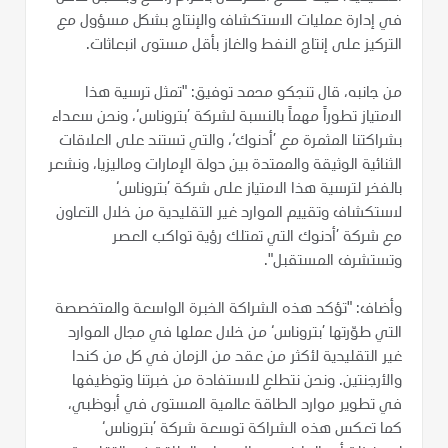
في إدارة عمليات الاستكشاف والإنتاج بشكل مسؤول مع
التركيز على إنتاج النفط والغاز بأقل مستوى انبعاثات.
من جانبه، قال تنجكو محمد توفيق: "تمثل ترسية هذا
الامتياز تطوراً مهماً بالنسبة لشركة ’بتروناس‘، ونحن سعداء
بشراكتنا المثمرة مع ’أدنوك‘، والتي تستند على العلاقات
الثنائية الوثيقة والممتدة بين دولة الإمارات وماليزيا، ونشعر
بالفخر لترسية هذا الامتياز على شركة ’بتروناس‘
لاستكشاف وتقييم الموارد غير التقليدية من خلال التعاون
مع شركة ’أدنوك التي تمتلك رؤية تواكب العصر
وتستشرف المستقبل".
وأضاف: "تؤكد هذه الشراكة الخبرة الواسعة والمتخصصة
التي طوّرتها ’بتروناس‘ من خلال عملها في مجال الموارد
غير التقليدية لأكثر من عقد من الزمان في كل من كندا
والأرجنتين. ونحن نتطلع للاستفادة من خبرتنا وتوظيفها
في تطوير موارد الطاقة عالمية المستوى في أبوظبي،
كما تعكس هذه الشراكة توسعة شركة ’بتروناس‘