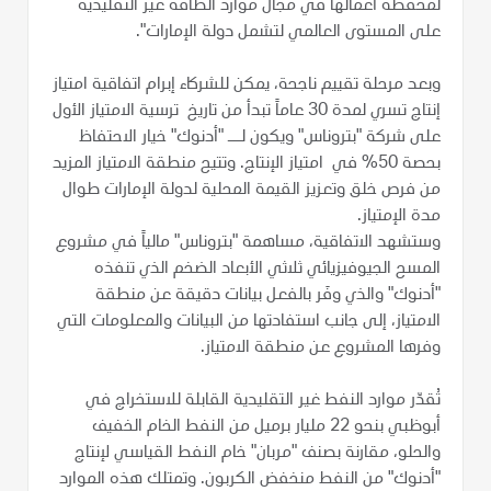
لمحفظة أعمالها في مجال موارد الطاقة غير التقليدية
على المستوى العالمي لتشمل دولة الإمارات".
وبعد مرحلة تقييم ناجحة، يمكن للشركاء إبرام اتفاقية امتياز
إنتاج تسري لمدة 30 عاماً تبدأ من تاريخ ترسية الامتياز الأول
على شركة "بتروناس" ويكون لــ "أدنوك" خيار الاحتفاظ
بحصة 50% في امتياز الإنتاج. وتتيح منطقة الامتياز المزيد
من فرص خلق وتعزيز القيمة المحلية لدولة الإمارات طوال
مدة الإمتياز.
وستشهد الاتفاقية، مساهمة "بتروناس" مالياً في مشروع
المسح الجيوفيزيائي ثلاثي الأبعاد الضخم الذي تنفذه
"أدنوك" والذي وفَر بالفعل بيانات دقيقة عن منطقة
الامتياز، إلى جانب استفادتها من البيانات والمعلومات التي
وفرها المشروع عن منطقة الامتياز.
تُقدّر موارد النفط غير التقليدية القابلة للاستخراج في
أبوظبي بنحو 22 مليار برميل من النفط الخام الخفيف
والحلو، مقارنة بصنف "مربان" خام النفط القياسي لإنتاج
"أدنوك" من النفط منخفض الكربون. وتمتلك هذه الموارد