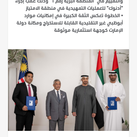
والتقييم في "المنطقة البرية رقم 1" وذلك عقب إجراء
"أدنوك" للعمليات التمهيدية في منطقة الامتياز
•
الخطوة تعكس الثقة الكبيرة في إمكانيات موارد
أبوظبي غير التقليدية القابلة للاستخراج ومكانة دولة
الإمارت كوجهة استثمارية موثوقة