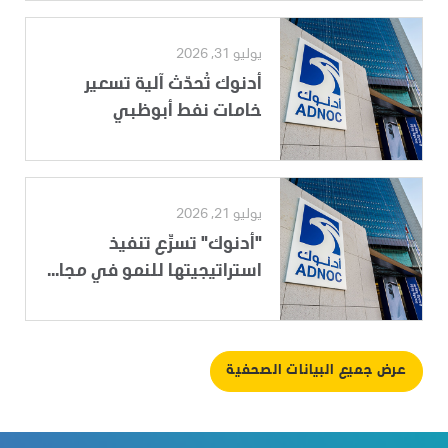
يوليو 31, 2026
أدنوك تُحدّث آلية تسعير
خامات نفط أبوظبي
يوليو 21, 2026
"أدنوك" تسرِّع تنفيذ
استراتيجيتها للنمو في مجا...
عرض جميع البيانات الصحفية