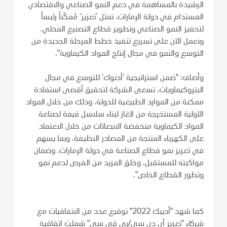
الرشيدة بالمساهمة في دعم النمو الصناعي والاقتصادي
المستدام في دولة الإمارات، تمثل ’تعزيز‘ مُمكّناً رئيساً
لتحفيز النمو الصناعي وتطوير قطاع التصنيع المحلي.
ونعمل الآن على تسريع تنفيذ خطط المرحلة الجديدة من
التوسع والنمو في مجال إنتاج المواد الكيماوية".
وأضاف: "ضمن استراتيجية ’أدنوك‘ للتوسع في مجال
البتروكيماويات، تسعى الشركة لتحقيق أقصى استفادة
ممكنة من الموارد الطبيعية للدولة، وذلك من خلال المواد
الأولية المستخرجة من الغاز لبناء سلاسل قيمة لصناعة
المواد الكيماوية منخفضة الانبعاثات من خلال الاعتماد
على الكهرباء المنتجة من المصادر النظيفة، وبما يسهم
في تعزيز نمو قطاع الصناعة في دولة الإمارات، وضمان
مواكبته للمستقبل، وخلق المزيد من الفرص لدعم نمو
وتطور القطاع الخاص".
كما شهد "أديبك 2022" توقيع عدد من الاتفاقيات مع
شركاء "تعزيز أي دي سي/بي في سي" شملت اتفاقية