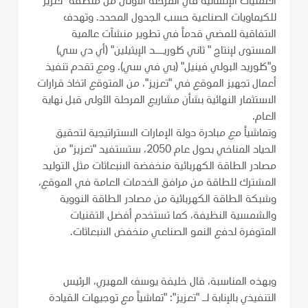
العمليات الإنشائية في المرحلة الأولى من منطقة "تعزيز"
للكيماويات الصناعية حسب الجدول المحدد. وتهدف
الاتفاقية للمضي قدماً في تطوير منشآت عالمية
المستوى لإنتاج " ثاني كلوريــد الإيثيلين" (أي دي سي)
و"كلوريد البولي فينيل" (بي في سي). ومع تقدم تنفيذ
أعمال تجهيز الموقع في "تعزيز"، من المتوقع اتخاذ قرارات
الاستثمار النهائية بشأن مشاريع المرحلة الأولى قبل نهاية
العام.
وتماشياً مع مبادرة دولة الإمارات الاستراتيجية لتحقيق
الحياد المناخي بحول عام 2050، ستستفيد "تعزيز" من
مصادر الطاقة الكهربائية منخفضة الانبعاثات مثل التوليد
المشترك للطاقة من مرافق الخدمات العامة في الموقع،
وشبكة الطاقة الكهربائية من مصادر الطاقة النووية
والشمسية النظيفة، كما تستخدم أفضل التقنيات
المتوفرة لدفع النمو الصناعي منخفض الانبعاثات.
وبهذه المناسبة، قال خليفة يوسف المهيري، الرئيس
التنفيذي بالإنابة لـ "تعزيز": "تماشياً مع توجيهات القيادة