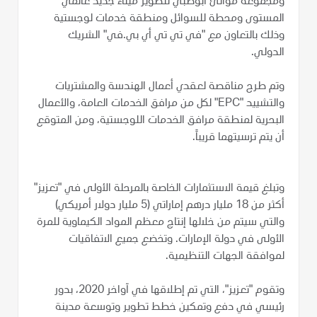
ومجموعة موانئ أبوظبي لتطوير ميناء جديد عالمي
المستوى ومحطة للسوائل ومنطقة خدمات لوجستية
وذلك بالتعاون مع "في تي تي أي بي.في" الشريك
الدولي.
وتم طرح مناقصة لعقدي أعمال الهندسة والمشتريات
والتشييد "EPC" لكل من مرافق الخدمات العامة، والأعمال
البحرية لمنطقة مرافق الخدمات اللوجستية، ومن المتوقع
أن يتم ترسيتهما قريباً.
وتبلغ قيمة الاستثمارات الخاصة بالمرحلة الأولى في "تعزيز"
أكثر من 18 مليار درهم إماراتي (5 مليار دولار أمريكي)
والتي سيتم من خلالها إنتاج معظم المواد الكيماوية للمرة
الأولى في دولة الإمارات. وتخضع جميع الاتفاقيات
لموافقة الجهات التنظيمية.
وتقوم "تعزيز"، التي تم إطلاقها في آواخر 2020، بدور
رئيسي في دفع وتمكين خطط تطوير وتوسعة مدينة