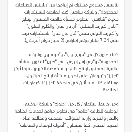
لتأسيس مشروع مشترك تم إبرامها بين "ريلاينس للصناعات
المحدودة"، وشركة شاهين كيم القابضة للاستثمارات
ذ.م.م "شاهين"، لتطوير منشأة عالمية المستوى لإنتاج
""ثاني كلوريد الإيثيلين" (أي دي سي) والكلور القلوي"
و"كلوريد البولي فينيل" (بي في سي)، باستثمارات تزيد
على 7.34 مليار درهم إماراتي (2 مليار دولار أمريكي).
كما تتعاون كل من "فرتيجلوب"، و"ميتسوي وشركاه
المحدودة"، و"جي إس إنرجي"، مع "تعزيز" لتطوير منشأة
عالمية المستوى لإنتاج الأمونيا منخفضة الكربون، فيما تُركز
"تعزيز" و"برومان" على تطوير منشأة لإنتاج الميثانول،
وستقام كلا المنشأتين في منطقة "تعزيز" للكيماويات
الصناعية.
ومن جانبها، ستتعاون كل من "أدنوك" وشركة أبوظبي
الوطنية للطاقة "طاقة" في تطوير مرافق لخدمات الطاقة
والبخار والتبريد وإزالة الشوائب المعدنية ومعالجة مياه
الصرف الصحي، كما ستتعاون "أدنوك للإمداد والخدمات"