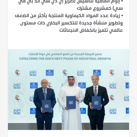
•
إبرام اتفاقية لتأسيس (تعزيز إي دي سي آند بي في
سي) كمشروع مشترك
•
زيادة عدد المواد الكيماوية المنتجة بأكثر من الضعف
وتطوير منشأة جديدة للتكسير البخاري ذات مستوى
عالمي تتميز بانخفاض الانبعاثات