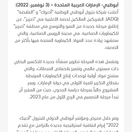
أبوظبي- الإمارات العربية المتحدة – (3 نوفمبر، 2022):
أعلنت شركة بترول أبوظبي الوطنية "أدنوك" و "القابضة"
(ADQ)، الشريكين المالكين لحصة الأغلبية في "تعزيز"، عن
إطلاق مرحلة جديدة من النمو والتوسع في منطقة "تعزيز"
للكيماويات الصناعية، في مدينة الرويس الصناعية، والتي
ستشهد زيادة عدد المواد الكيماوية المنتجة فيها بأكثر من
الضعف.
وتشمل هذه المرحلة تطوير منشأة جديدة للتكسير البخاري
ذات مستوى عالمي وتتميز بانخفاض الانبعاثات، والتي
ستنتج مواد أولية لوحدات إنتاج الكيماويات المرتبطة
بقطاع التكرير للمرة الأولى في دولة الإمارات. ويمر
المشروع حالياً بمرحلة دراسة الجدوى، حيث من المقرر أن
تبدأ مرحلة التصميم في الربع الأول من عام 2023.
وتم خلال معرض ومؤتمر أبوظبي الدولي للبترول "أديبك
2022" إبرام اتفاقية استراتيجية جديدة بالتزامن مع تقدم