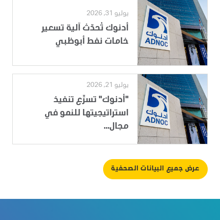
يوليو 31, 2026
أدنوك تُحدّث آلية تسعير
خامات نفط أبوظبي
يوليو 21, 2026
"أدنوك" تسرِّع تنفيذ
استراتيجيتها للنمو في
مجال...
عرض جميع البيانات الصحفية