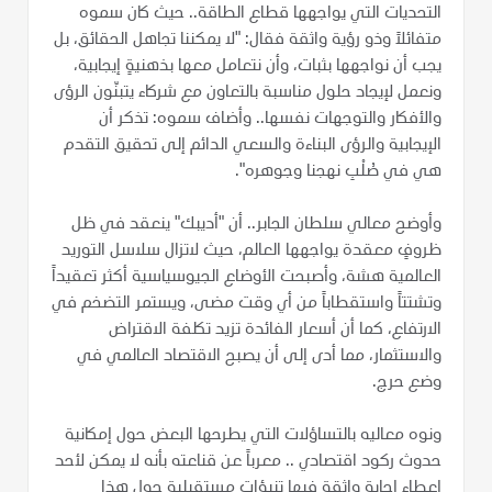
التحديات التي يواجهها قطاع الطاقة.. حيث كان سموه
متفائلاً وذو رؤية واثقة فقال: "لا يمكننا تجاهل الحقائق، بل
يجب أن نواجهها بثبات، وأن نتعامل معها بذهنيةٍ إيجابية،
ونعمل لإيجاد حلول مناسبة بالتعاون مع شركاء يتبنّون الرؤى
والأفكار والتوجهات نفسها.. وأضاف سموه: تذكر أن
الإيجابية والرؤى البناءة والسعي الدائم إلى تحقيق التقدم
هي في صُلْبِ نهجنا وجوهره".
وأوضح معالي سلطان الجابر.. أن "أديبك" ينعقد في ظل
ظروفٍ معقدة يواجهها العالم، حيث لاتزال سلاسل التوريد
العالمية هشة، وأصبحت الأوضاع الجيوسياسية أكثر تعقيداً
وتشتتاً واستقطاباً من أي وقت مضى، ويستمر التضخم في
الارتفاع، كما أن أسعار الفائدة تزيد تكلفة الاقتراض
والاستثمار، مما أدى إلى أن يصبح الاقتصاد العالمي في
وضع حرج.
ونوه معاليه بالتساؤلات التي يطرحها البعض حول إمكانية
حدوث ركود اقتصادي .. معرباً عن قناعته بأنه لا يمكن لأحد
إعطاء إجابة واثقة فيها تنبؤات مستقبلية حول هذا