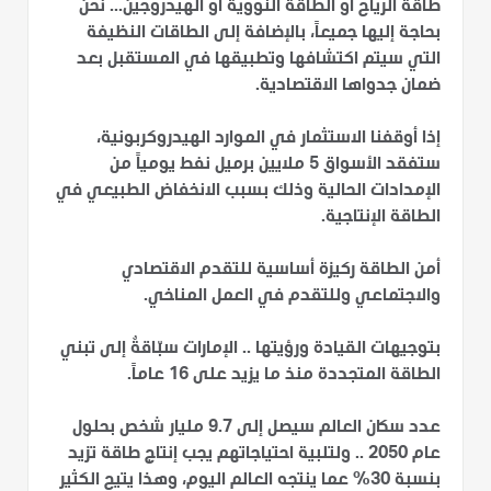
طاقة الرياح أو الطاقة النووية أو الهيدروجين... نحن
بحاجة إليها جميعاً، بالإضافة إلى الطاقات النظيفة
التي سيتم اكتشافها وتطبيقها في المستقبل بعد
ضمان جدواها الاقتصادية.
إذا أوقفنا الاستثمار في الموارد الهيدروكربونية،
ستفقد الأسواق 5 ملايين برميل نفط يومياً من
الإمدادات الحالية وذلك بسبب الانخفاض الطبيعي في
الطاقة الإنتاجية.
أمن الطاقة ركيزة أساسية للتقدم الاقتصادي
والاجتماعي وللتقدم في العمل المناخي.
بتوجيهات القيادة ورؤيتها .. الإمارات سبّاقةٌ إلى تبني
الطاقة المتجددة منذ ما يزيد على 16 عاماً.
عدد سكان العالم سيصل إلى 9.7 مليار شخص بحلول
عام 2050 .. ولتلبية احتياجاتهم يجب إنتاج طاقة تزيد
بنسبة 30% عما ينتجه العالم اليوم، وهذا يتيح الكثير