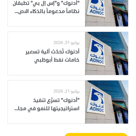
"أدنوك" و"إس إل بي" تطبقان
نظاماً مدعوماً بالذكاء الاص...
يوليو 31, 2026
أدنوك تُحدّث آلية تسعير
خامات نفط أبوظبي
يوليو 21, 2026
"أدنوك" تسرِّع تنفيذ
استراتيجيتها للنمو في مجا...