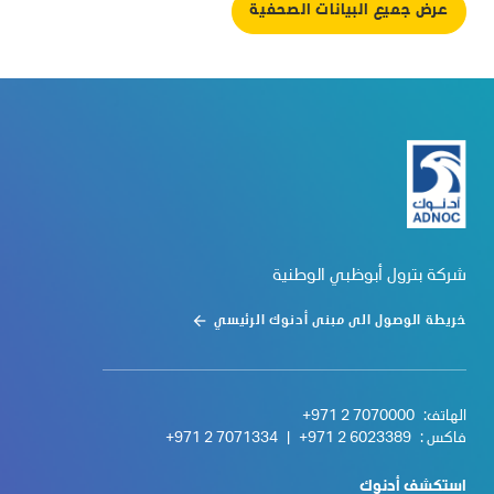
عرض جميع البيانات الصحفية
شركة بترول أبوظبي الوطنية
خريطة الوصول الى مبنى أدنوك الرئيسي
الهاتف:
+971 2 7070000
فاكس :
+971 2 6023389
|
+971 2 7071334
استكشف أدنوك