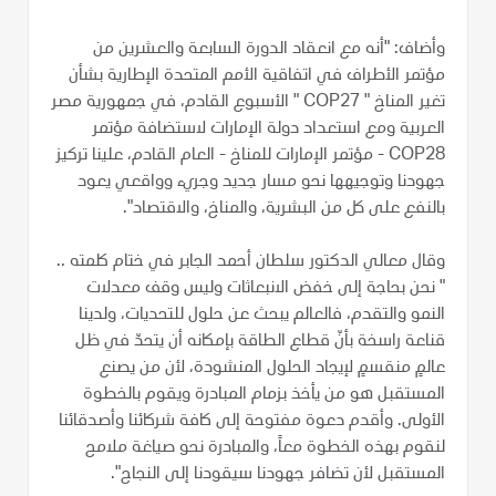
وأضاف: "أنه مع انعقاد الدورة السابعة والعشرين من
مؤتمر الأطراف في اتفاقية الأمم المتحدة الإطارية بشأن
تغير المناخ " COP27 " الأسبوع القادم، في جمهورية مصر
العربية ومع استعداد دولة الإمارات لاستضافة مؤتمر
COP28 - مؤتمر الإمارات للمناخ - العام القادم، علينا تركيز
جهودنا وتوجيهها نحو مسار جديد وجريء وواقعي يعود
بالنفع على كل من البشرية، والمناخ، والاقتصاد".
وقال معالي الدكتور سلطان أحمد الجابر في ختام كلمته ..
" نحن بحاجة إلى خفض الانبعاثات وليس وقف معدلات
النمو والتقدم، فالعالم يبحث عن حلول للتحديات، ولدينا
قناعة راسخة بأنّ قطاع الطاقة بإمكانه أن يتحدّ في ظل
عالمٍ منقسمٍ لإيجاد الحلول المنشودة، لأن من يصنع
المستقبل هو من يأخذ بزمام المبادرة ويقوم بالخطوة
الأولى. وأقدم دعوة مفتوحة إلى كافة شركائنا وأصدقائنا
لنقوم بهذه الخطوة معاً، والمبادرة نحو صياغة ملامح
المستقبل لأن تضافر جهودنا سيقودنا إلى النجاح".