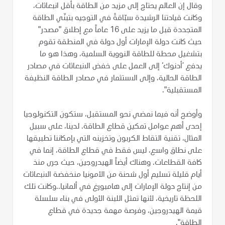
وقال إن العالم يحتاج إلى مزيد من الطاقة بأقل انبعاثات،
وكانت قيادتنا الرشيدة سبّاقةً في التوجيه بتبنّي الطاقة
المتجددة قبل ما يزيد على 16 عاماً مع إطلاق "مصدر"
حيث كانت دولة الإمارات أول دولة في المنطقة تقوم
بتشغيل محطة للطاقة النووية السلمية، وهذا هو ما
يدفع ’أدنوك‘ إلى العمل على خفض الانبعاثات في مصادر
الطاقة الحالية، وإلى الاستثمار في مصادر الطاقة النظيفة
المستقبلية".
وأوضح أنه فيما نمضي نحو المستقبل، ستكون التكنولوجيا
إحدى أهم عوامل تمكين قطاع الطاقة. لدينا، على سبيل
المثال، تقنية التقاط الكربون وتخزينه التي بإمكاننا تطبيقها
على نطاق واسع، ليس فقط في قطاع الطاقة، إنما في
كافة القطاعات. وهناك أيضاً الهيدروجين، حيث جرى منذ
أيام قليلة تسليم أول شحنة من الأمونيا منخفضة الانبعاثات
من إنتاج دولة الإمارات إلى هامبورغ في ألمانيا..وكانت تلك
اللحظة تاريخية، لأنها تمثل اللبنة الأولى في بناء سلسلة
قيمة الهيدروجين، وفرصة مهمة جديدة في قطاع
الطاقة".