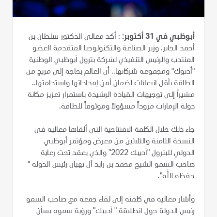
أبوظبي في 31 أكتوبر:
: أكد معالي الدكتور سلطان بن
أحمد الجابر، وزير الصناعة والتكنولوجيا المتقدمة العضو
المنتدب والرئيس التنفيذي لشركة بترول أبوظبي الوطنية
"أدنوك" ومجموعة شركاتها.. أن العالم بحاجة إلى مزيدٍ من
الطاقة بأقل انبعاثات لضمان أمن إمداداتها واستدامتها..
مشيراً إلى توجيهات القيادة الرشيدة باستمرار تعزيز مكانة
دولة الإمارات مزوداً مسؤولاً وموثوقاً للطاقة.
جاء ذلك خلال الكلمة الافتتاحية التي ألقاها معاليه في
النسخة الثامنة والثلاثين من معرض ومؤتمر أبوظبي
الدولي للبترول "أديبك 2022" والذي يعقد تحت رعاية
صاحب السمو الشيخ محمد بن زايد آل نهيان رئيس الدولة "
حفظه الله".
وأشار معاليه في كلمته إلى لقاء جمعه مع صاحب السمو
رئيس الدولة حول انطلاقة " أديبك" ورؤية سموه بشأن