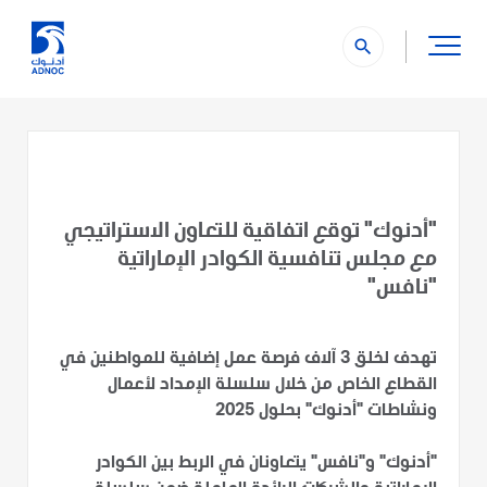
search
"أدنوك" توقع اتفاقية للتعاون الاستراتيجي
مع مجلس تنافسية الكوادر الإماراتية
"نافس"
تهدف لخلق 3 آلاف فرصة عمل إضافية للمواطنين في
القطاع الخاص من خلال سلسلة الإمداد لأعمال
ونشاطات "أدنوك" بحلول 2025
"أدنوك" و"نافس" يتعاونان في الربط بين الكوادر