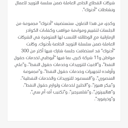
شركات القطاع الخاص العاملة ضمن سلسة التوريد لأعمال
ونشاطات "أدنوك".
وكجزء من هذا التعاون، ستستضيف "أدنوك" مجموعة من
الجلسات لتقييم ومواءمة مواهب وكفاءات الكوادر
الإماراتية مع الوظائف الأنسب لها المتوفرة في الشركات
العاملة ضمن سلسلة التوريد الخاصة بأدنوك. وكانت
"أدنوك" قد استضافت جلسة شارك فيها أكثر من 300
مواطن و11 شركة كبرى، بما فيها "أبوظبي لخدمات حقول
النفط"، و"الغيث للتوريدات وخدمات حقول النفط"، و"علي
وأولاده لتجهيزات وخدمات حقول النفط"، و"مجموعة
المنصوري"، و"المسعود للتوريدات والخدمات النفطية"،
و"بيكر هيوز"، و"الخليج لخدمات ولوازم حقول النفط"،
و"هاليبرتون"، و"شلمبرجير"، و"تكنيب أف أم سي"،
و"وذرفورد".