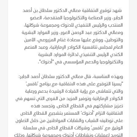
شهد توقيع الاتفاقية معالي الدكتور سلطان بن أحمد
الجابر، وزير الصناعة والتكنولوجيا المتقدمة، العضو
المنتدب والرئيس التنفيذي لأدنوك ومجموعة شركاتها،
ومعالي الدكتور عبد الرحمن العور، وزير الموارد البشرية
والتوطين، ووقع عليها سعادة غنام المزروعي، الأمين
العام لمجلس تنافسية الكوادر الإماراتية، وعبد المنعم
الكندي الرئيس التنفيذي لدائرة الموارد البشرية
والتكنولوجيا والدعم المؤسسي في "أدنوك".
وبهذه المناسبة، قال معالي الدكتور سلطان أحمد الجابر:
"يسرنا التوقيع على هذه الاتفاقية مع برنامج ’نافس‘
والتي تتماشى مع رؤية القيادة الرشيدة بدعم ورعاية
الكوادر الإماراتية وتوفير المزيد من الفرص التي تسهم في
تعزيز مشاركتهم في القطاع الخاص. وتجسد هذه
الاتفاقية التزام ’أدنوك‘ المستمر بتشجيع القطاع الخاص
على توظيف الشباب والشابات المواطنين من خلال التعاون
الوثيق مع ’نافس‘ وشركات القطاع الخاص في سلسلة
التوريد لعمليات ونشاطات أدنوك ومجموعة شركاتها، وذلك