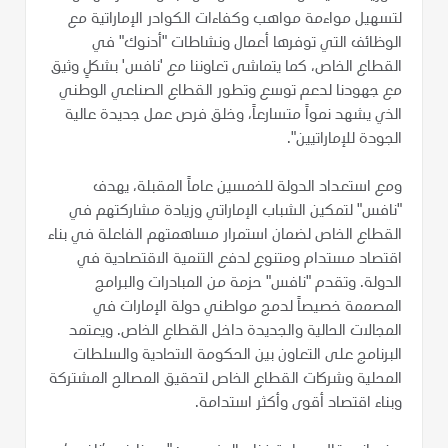
لتسهيل مواءمة مواهب وكفاءات الكوادر الإماراتية مع
الوظائف التي توفرها أعمال ونشاطات "أدنوك" في
القطاع الخاص، كما يتماشى تعاوننا مع 'نافس' بشكلٍ وثيق
مع جهودنا لدعم توسع وتطور القطاع الصناعي الوطني
الذي يشهد نمواً متسارعاً، وخلق فرص عمل جديدة عالية
الجودة للإماراتيين".
ومع استعداد الدولة للخمسين عاماً المقبلة، يهدف
"نافس" لتمكين الشباب الإماراتي وزيادة مشاركتهم في
القطاع الخاص لضمان استمرار مساهمتهم الفاعلة في بناء
اقتصاد مستدام ومتنوع لدفع التنمية الاقتصادية في
الدولة. وتقدم "نافس" حزمة من المبادرات والبرامج
المصممة خصيصاً لدمج مواطني دولة الإمارات في
المجالات الحالية والجديدة داخل القطاع الخاص. ويعتمد
البرنامج على التعاون بين الحكومة الاتحادية والسلطات
المحلية وشركات القطاع الخاص لتحقيق المصالح المشتركة
وبناء اقتصاد أقوى وأكثر استدامة.