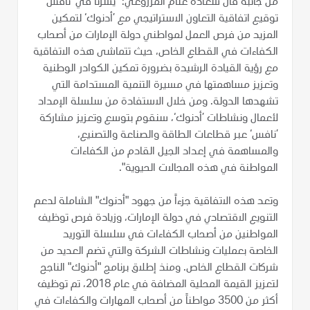
من جانبه قال سعادة غنام المزروعي: "يسرنا في ’نافس‘
توقيع اتفاقية التعاون الاستراتيجي مع ’أدنوك‘ لتمكين
المزيد من فرص العمل لمواطني دولة الإمارات من أصحاب
الكفاءات في القطاع الخاص، حيث تتماشى هذه الاتفاقية
مع رؤية القيادة الرشيدة بضرورة تمكين الكوادر الوطنية
وتعزيز مساهمتها في مسيرة التنمية المستدامة التي
تشهدها الدولة. ومن خلال الاستفادة من سلسلة الإمداد
لأعمال ونشاطات ’أدنوك‘، سنقوم بتوسع وتعزيز مشاركة
’نافس‘ عبر قطاعات الطاقة والصناعة والتصنيع،
والمساهمة في إعداد الجيل القادم من الكفاءات
المواطنة في هذه المجالات الحيوية".
وتعد هذه الاتفاقية جزءاً من جهود "أدنوك" الشاملة لدعم
التنويع الاقتصادي في دولة الإمارات، وزيادة فرص توظيف
المواطنين من أصحاب الكفاءات في سلسلة التوريد
الخاصة بعمليات ونشاطات الشركة والتي تضم العديد من
شركات القطاع الخاص. ومنذ إطلاق برنامج "أدنوك" الناجح
لتعزيز القيمة المحلية المضافة في عام 2018، تم توظيف
أكثر من 3500 مواطناً من أصحاب المهارات والكفاءات في