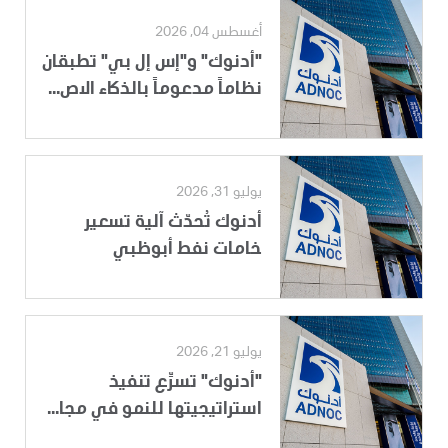
أغسطس 04, 2026
"أدنوك" و"إس إل بي" تطبقان
نظاماً مدعوماً بالذكاء الاص...
يوليو 31, 2026
أدنوك تُحدّث آلية تسعير
خامات نفط أبوظبي
يوليو 21, 2026
"أدنوك" تسرِّع تنفيذ
استراتيجيتها للنمو في مجا...