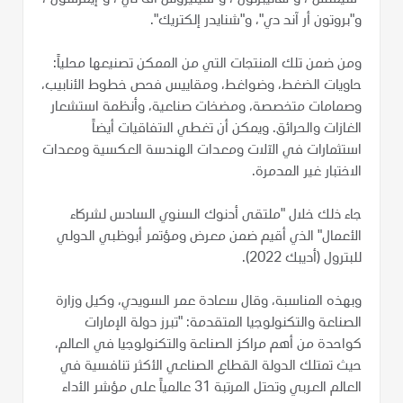
و"بروتون أر آند دي"، و"شنايدر إلكتريك".
ومن ضمن تلك المنتجات التي من الممكن تصنيعها محلياً:
حاويات الضغط، وضواغط، ومقاييس فحص خطوط الأنابيب،
وصمامات متخصصة، ومضخات صناعية، وأنظمة استشعار
الغازات والحرائق. ويمكن أن تغطي الاتفاقيات أيضاً
استثمارات في الآلات ومعدات الهندسة العكسية ومعدات
الاختبار غير المدمرة.
جاء ذلك خلال "ملتقى أدنوك السنوي السادس لشركاء
الأعمال" الذي أقيم ضمن معرض ومؤتمر أبوظبي الدولي
للبترول (أديبك 2022).
وبهذه المناسبة، وقال سعادة عمر السويدي، وكيل وزارة
الصناعة والتكنولوجيا المتقدمة: "تبرز دولة الإمارات
كواحدة من أهم مراكز الصناعة والتكنولوجيا في العالم،
حيث تمتلك الدولة القطاع الصناعي الأكثر تنافسية في
العالم العربي وتحتل المرتبة 31 عالمياً على مؤشر الأداء