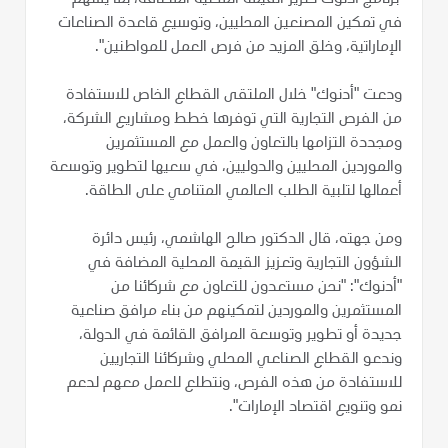
في تمكين المصنعين المحليين، وتوسيع قاعدة الصناعات
الإماراتية، وخلق المزيد من فرص العمل للمواطنين".
ودعت "أدنوك" خلال الملتقى القطاع الخاص للاستفادة
من الفرص التجارية التي توفرها خطط ومشاريع الشركة،
ومجددة التزامها بالتعاون والعمل مع المستثمرين
والموردين المحليين والدوليين، في سعيها لتطوير وتوسعة
أعمالها لتلبية الطلب العالمي المتنامي على الطاقة.
ومن جهته، قال الدكتور صالح الهاشمي، رئيس دائرة
الشؤون التجارية وتعزيز القيمة المحلية المضافة في
"أدنوك": "نحن مستعدون للتعاون مع شركائنا من
المستثمرين والموردين لتمكينهم من بناء مرافق صناعية
جديدة أو تطوير وتوسعة المرافق القائمة في الدولة،
وندعو القطاع الصناعي المحلي وشركائنا التجاريين
للاستفادة من هذه الفرص، ونتطلع للعمل معهم لدعم
نمو وتنويع اقتصاد الإمارات".