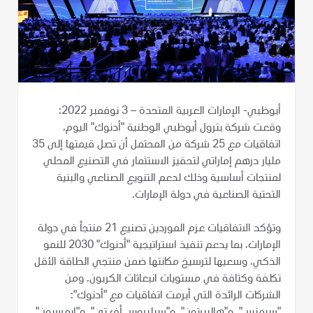
أبوظبي- الإمارات العربية المتحدة – 3 نوفمبر 2022:
وقعت شركة بترول أبوظبي الوطنية "أدنوك" اليوم،
اتفاقيات مع 25 شركة من المحتمل أن تصل قيمتها إلى 35
مليار درهم إماراتي لتحفيز الاستثمار في التصنيع المحلي
لمنتجات أساسية وذلك لدعم التنويع الصناعي والبنية
التحتية الصناعية في دولة الإمارات.
وتؤكد الاتفاقيات عزم الموردين تصنيع 21 منتجاً في دولة
الإمارات، بما يدعم تنفيذ استراتيجية "أدنوك" 2030 للنمو
الذكي، وسعيها لترسيخ مكانتها ضمن منتجي الطاقة الأقل
تكلفة وكثافة في مستويات انبعاثات الكربون. ومن
الشركات الرائدة التي أبرمت اتفاقيات مع "أدنوك":
"سيمنس"، و"هاليبرتون"، و"سيليروس أف تي"، و"إيمرسون"،