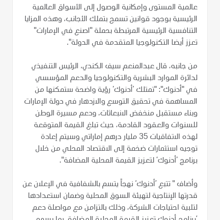
عالمية المستوى وإمكانية الوصول إلى الأسواق العالمية
الرئيسية بوجود قوانين تسمح بتملك الأجانب، وهذه المزايا
التنافسية الرئيسية المرتبطة بحملة "اصنع في الإمارات"
تعزز أيضا التكنولوجيا المتقدمة في الدولة".
من جانبه، قال عبدالمنعم سيف الكندي، الرئيس التنفيذي
لدائرة الموارد البشرية والتكنولوجيا والدعم المؤسسي
في "أدنوك": "تمتلك ’أدنوك‘ رؤية واضحة ستمكنها من
المساهمة في تحقيق التوسع والازدهار في دولة الإمارات
وبناء مستقبل منخفض الانبعاثات، ودعم مسيرة الوطن
للسنوات والعقود القادمة، حيث تبلغ القيمة المتوقعة
لهذه الاتفاقيات 35 مليار درهم إماراتي وسيتم إعادة
توجيه استثمارات ضخمة إلى الاقتصاد المحلي من خلال
برنامج ’أدنوك‘ لتعزيز القيمة المحلية المضافة".
وأضاف " تتبع ’أدنوك‘ نهجاً يتسم بالشفافية في الإعلان عن
قدرتها الإنتاجية لتهيئة السوق المحلية وضمان استعدادها
لتلبية احتياجات الشركة، وذلك بالتزامن مع مواصلة دعم
’برنامج أدنوك تعزيز القيمة المحلية المضافة، بما يسهم