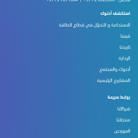
فاكس :
+971 2 6023389
|
+971 2 7071334
استكشف أدنوك
الاستدامة و التحوّل في قطاع الطاقة
قيمنا
تاريخنا
الإدارة
أدنوك والمجتمع
المشاريع الرئيسية
روابط سريعة
شركائنا
منتجاتنا
الموردين