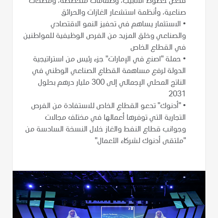
فحص خطوط الأنابيب، وصمامات متخصصة، ومضخات
صناعية، وأنظمة استشعار الغازات والحرائق
•
الاستثمار يساهم في تحفيز النمو الاقتصادي
والصناعي وخلق المزيد من الفرص الوظيفية للمواطنين
في القطاع الخاص
•
حملة "اصنع في الإمارات" جزء رئيس من استراتيجية
الدولة لرفع مساهمة القطاع الصناعي الوطني في
الناتج المحلي الإجمالي إلى 300 مليار درهم بحلول
2031
•
"أدنوك" تدعو القطاع الخاص للاستفادة من الفرص
التجارية التي توفرها أعمالها في مختلف مجالات
وجوانب قطاع النفط والغاز خلال النسخة السادسة من
"ملتقى أدنوك لشركاء الأعمال"