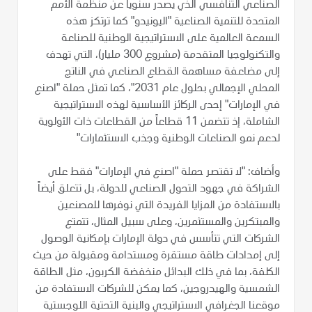
الصناعي التنافسي الذي يصدر سنويا عن منظمة الأمم
المتحدة للتنمية الصناعية "اليونيدو" كما ترتكز هذه
السمعة العالمية على الاستراتيجية الوطنية للصناعة
والتكنولوجيا المتقدمة (مشروع 300 مليار)، التي تهدف
إلى مضاعفة مساهمة القطاع الصناعي في الناتج
المحلي الإجمالي بحلول عام 2031"، كما تمثل حملة "اصنع
في الإمارات" إحدى الركائز الأساسية لهذه الاستراتيجية
الشاملة، إذ تتضمن 11 قطاعاً من القطاعات ذات الأولوية
لدعم نمو الصناعات الوطنية وجذب الاستثمارات"
وأضاف: "لا تقتصر حملة "اصنع في الإمارات" فقط على
الشراكة في جهود التحول الصناعي للدولة، بل تتعلق أيضاً
بالاستفادة من المزايا الفريدة التي نوفرها للمصنعين
والمبتكرين والمستثمرين، وعلى سبيل المثال، تتمتع
الشركات التي تتأسس في دولة الإمارات بإمكانية الوصول
إلى إمدادات طاقة مستقرة ومستدامة ومقبولة من حيث
الكلفة، بما في ذلك البدائل منخفضة الكربون، مثل الطاقة
الشمسية والهيدروجين، كما يمكن للشركات الاستفادة من
موقعنا الجغرافي الاستراتيجي والبنية التحتية اللوجستية