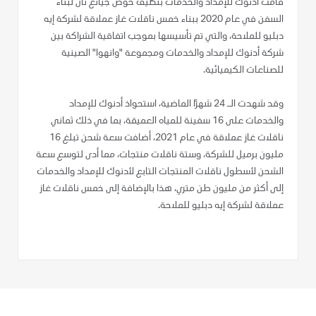
قامت أدنوك للإمداد والخدمات بتكليف حوض جيانغ نان لبناء
السفن في عام 2020 ببناء خمس ناقلات غاز عملاقة لشركة إيه
دبليو للملاحة، والتي تم تأسيسها بموجب اتفاقية الشراكة بين
شركة أدنوك للإمداد والخدمات ومجموعة "وانهوا" الصينية
للصناعات الكيميائية.
وقد شهدت الـ 24 شهرًا الماضية، استحواذ أدنوك للإمداد
والخدمات على 16 سفينة للمياه العميقة، بما في ذلك ثماني
ناقلات غاز عملاقة في عام 2021، أضافت سعة شحن تبلغ 16
مليون برميل للشركة، وستة ناقلات منتجات، مما أدى لتوسع سعة
الشحن لأسطول ناقلات المنتجات التابع لأدنوك للإمداد والخدمات
إلى أكثر من مليون طن متري، هذا بالإضافة إلى خمس ناقلات غاز
عملاقة لشركة إيه دبليو للملاحة.