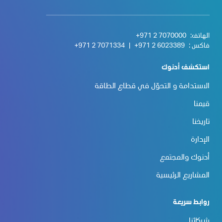
الهاتف:
+971 2 7070000
فاكس :
+971 2 6023389
|
+971 2 7071334
استكشف أدنوك
الاستدامة و التحوّل في قطاع الطاقة
قيمنا
تاريخنا
الإدارة
أدنوك والمجتمع
المشاريع الرئيسية
روابط سريعة
شركائنا