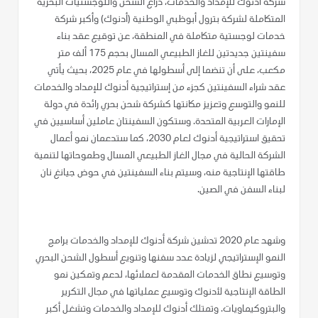
شركة أدنوك للإمداد والخدمات، ذراع الشحن واللوجستيات البحرية
المتكاملة لشركة بترول أبوظبي الوطنية (أدنوك) وأكبر شركة
خدمات لوجستية متكاملة في المنطقة، عن توقيع عقد بناء
سفينتين جديدتين للغاز الطبيعي المسال بحجم 175 ألف متر
مكعب، على أن تنضما إلى أسطولها في عام 2025، بحيث يأتي
عقد شراء السفينتين كجزء من إستراتيجية أدنوك للإمداد والخدمات
للنمو والتوسع وتعزيز مكانتها كشركة شحن بحري رائدة في دولة
الإمارات العربية المتحدة. وستكون السفينتان عاملين أساسيين في
تحقيق استراتيجية أدنوك لعام 2030، كما ستدعمان نمو أعمال
الشركة الحالية في مجال الغاز الطبيعي المسال وطموحاتها لتنمية
طاقتها الإنتاجية منه، وسيتم بناء السفينتين في حوض جيانغ نان
لبناء السفن في الصين.
وشهد عام 2020 تدشين شركة أدنوك للإمداد والخدمات برامج
النمو الإستراتيجي لزيادة عدد سفنها وتنويع أسطول الشحن البحري
وتوسيع نطاق الخدمات المقدمة لعملائها، لدعم وتمكين نمو
الطاقة الإنتاجية لأدنوك وتوسيع عملياتها في مجال التكرير
والبتروكيماويات. وتمتلك أدنوك للإمداد والخدمات وتشغل أكبر