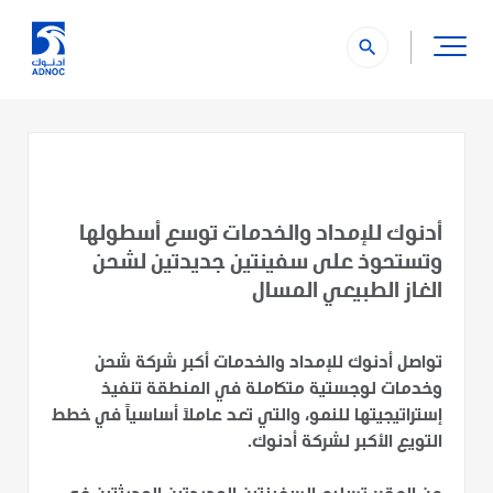
search
أدنوك للإمداد والخدمات توسع أسطولها
وتستحوذ على سفينتين جديدتين لشحن
الغاز الطبيعي المسال
تواصل أدنوك للإمداد والخدمات أكبر شركة شحن
وخدمات لوجستية متكاملة في المنطقة تنفيذ
إستراتيجيتها للنمو، والتي تعد عاملاً أساسياً في خطط
التويع الأكبر لشركة أدنوك.