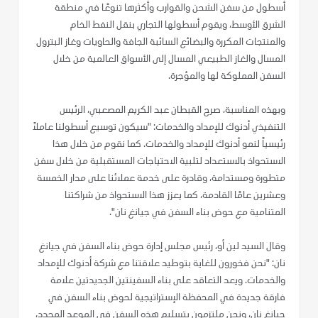
أسطول من سفن الشحن والقوارب وأكثرها تنوعًا في منطقة
الشرق الأوسط، ويقوم أسطولها التجاري بنقل النفط الخام
والمنتجات المكررة والبضائع السائبة الجافة والحاويات وغاز البترول
المسال والغاز الطبيعي المسال إلى الأسواق العالمية من خلال
السفن المملوكة لها والمؤجرة.
وبهذه المناسبة، صرح القبطان عبد الكريم المصعبي، الرئيس
التنفيذي أدنوك للإمداد والخدمات: "سيكون توسيع أسطولنا عاملاً
رئيسياً لنمو أدنوك للإمداد والخدمات. كما نقوم من خلال هذا
الاستحواذ بالاستعداد لتلبية الاحتياجات المستقبلية من خلال سفن
متطورة ومستدامة، وقادرة على خدمة عملائنا على مدار الخمسة
وعشرين عامًا القادمة، كما يعزز هذا الاستحواذ من شراكتنا
المتنامية مع حوض بناء السفن في جيانغ نان".
وقال السيد لين أو، رئيس مجلس إدارة حوض بناء السفن في جيانغ
نان: "نحن فخورون للغاية بتوطيد علاقتنا مع شركة أدنوك للإمداد
والخدمات. ويعد التعاقد على بناء السفينتين الجديدتين علامة
فارقة جديدة في المحفظة الإستراتيجية لحوض بناء السفن في
جيانغ نان، ونحن ملتزمون بتسليم هذه السفن في الموعد المحدد،