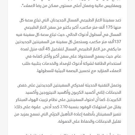
وبمقاييس عالية وضمان أعلى مستوى ممكن من رضا العملاء".
تعد سفينتا الغاز الطبيعي المسال الجديدتان، التي تبلغ سعة كل
منها 175 ألف متر مكعب، أكبر بكثير من سفن الغاز الطبيعي
المسال في أسطول أدنوك الحالي، حيث تبلغ سعة كل سفينة فيه
137ألف متر مكعب. وستحمل كل سفينة من السفينتين الجديدتين
ما يكفي من الغاز الطبيعي المسال لتشغيل 45 ألف منزل لمدة
عام. حيث يسمح الاستحواذ على سفن أكبر وأكثر كفاءة في
استخدام الطاقة لشركة أدنوك للإمداد والخدمات بتلبية طلب
العملاء المتزايد مع تحسين البصمة البيئية لأسطولها.
وتعمل التقنية الحديثة لمحركي السفينتين الجديدتين على خفض
الانبعاثات (ثاني أكسيد الكربون وأكاسيد النيتروجين وأكسيد
الكبريت)، كما أن احتواء السفينتين على نظام تزييت الهواء المبتكر
يقلل من استهلاك الوقود بنسبة 10٪ كحد أدنى. علاوة على ذلك؛
تتميز السفينتان بأنظمة إعادة التأهيل الجزئي التي تسمح بمزيد من
تقليل الانبعاثات والحفاظ على الحمولة.