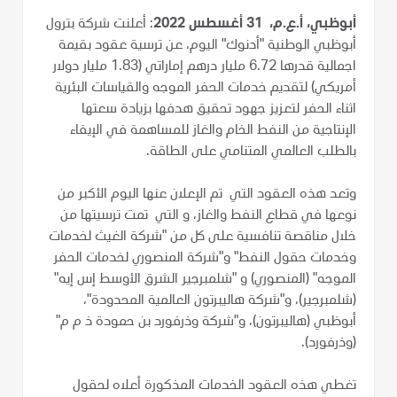
أبوظبي، أ.ع.م، 31 أغسطس 2022
: أعلنت شركة بترول
أبوظبي الوطنية "أدنوك" اليوم، عن ترسية عقود بقيمة
اجمالية قدرها 6.72 مليار درهم إماراتي (1.83 مليار دولار
أمريكي) لتقديم خدمات الحفر الموجه والقياسات البئرية
اثناء الحفر لتعزيز جهود تحقيق هدفها بزيادة سعتها
الإنتاجية من النفط الخام والغاز للمساهمة في الإيفاء
بالطلب العالمي المتنامي على الطاقة.
وتعد هذه العقود التي تم الإعلان عنها اليوم الأكبر من
نوعها في قطاع النفط والغاز، و التي تمت ترسيتها من
خلال مناقصة تنافسية على كل من "شركة الغيث لخدمات
وخدمات حقول النفط" و"شركة المنصوري لخدمات الحفر
الموجه" (المنصوري) و "شلمبرجير الشرق الأوسط إس إيه"
(شلمبرجير)، و"شركة هاليبرتون العالمية المحدودة"،
أبوظبي (هاليبرتون)، و"شركة وذرفورد بن حمودة ذ م م"
(وذرفورد).
تغطي هذه العقود الخدمات المذكورة أعلاه لحقول