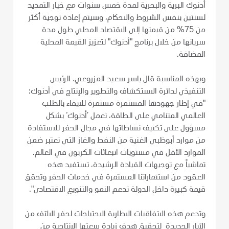
أدنوك البرية والبحرية لمدة خمس سنوات مع خيار التمديد
لسنتين بنفس الشروط والاحكام، وسيتم إعادة توجية أكثر
من 75% من قيمتها إلى الاقتصاد المحلي طول مدة
سريانها من خلال برنامج "أدنوك" لتعزيز القيمة المحلية
المضافة.
وبهذه المناسبة قال ياسر سعيد المزروعي، الرئيس
التنفيذي لدائرة الاستكشاف والتطوير والإنتاج في أدنوك:
"في إطار جهودها المستمرة مستمرة للايفاء بالطلب
العالمي المتنامي على الطاقة، تعمل ’أدنوك‘ بشكل
مسؤول على تكثيف نشاطاتها في مجال الحفر للاستفادة
من موارد أبوظبي الغنية من النفط والغاز التي تعتبر ضمن
الموارد الأقل في مستويات انبعاثات الكربون في العالم.
تماشياً مع توجيهات القيادة الرشيدة، تستفيد هذه
العقود من استثماراتنا المستمرة في خدمات الحفر وتحقق
قيمة كبيرة داخل الدولة تدعم النمو والتنويع الاقتصادي".
وتدعم هذه الاتفاقيات الاطارية الاحتياجات لحفر الالآف من
الآبار الجديدة لتحقيق هدف زيادة سعتها الإنتاجية من