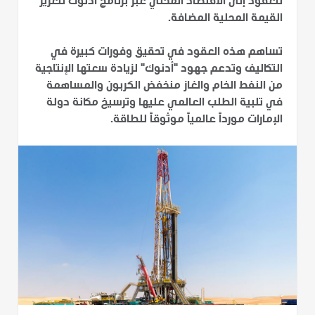
للعقود إلى الاقتصاد المحلي عبر برنامج أدنوك لتعزيز
القيمة المحلية المضافة.
تساهم هذه العقود في تحقيق وفورات كبيرة في
التكاليف وتدعم جهود "أدنوك" لزيادة سعتها الإنتاجية
من النفط الخام والغاز منخفض الكربون والمساهمة
في تلبية الطلب العالمي عليها وترسيخ مكانة دولة
الإمارات مورداً عالمياً موثوقاً للطاقة.