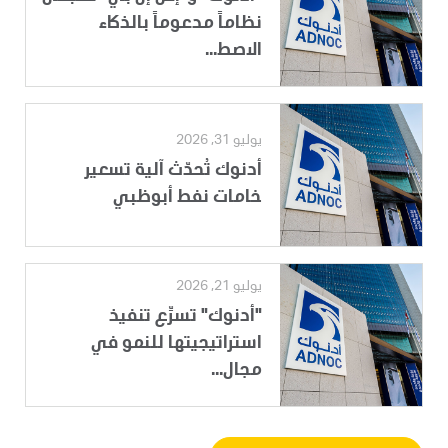
نظاماً مدعوماً بالذكاء
الاصط...
يوليو 31, 2026
أدنوك تُحدّث آلية تسعير
خامات نفط أبوظبي
يوليو 21, 2026
"أدنوك" تسرِّع تنفيذ
استراتيجيتها للنمو في
مجال...