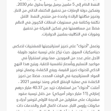
النفط الخام إلى 5 ملايين برميل يومياً بحلول عام 2030,
وتمكين دولة الإمارات من تحقيق الاكتفاء الذاتي من الغاز,
وتعزيز مكانتها الرائدة واحدة من منتجي النفط الأقل
تكلفة وكثافة في مستويات انبعاثات الكربون في العالم
فضلاً عن مساهمتها في تمكين الشركة من تحقيق
وفورات في التكاليف بملايين الدولارات.
وتعمل "أدنوك" على تعزيز استراتيجيتها للمشتريات لتعكس
ديناميكيات السوق، حيث تركز على ترسية عقود طويلة
الأجل على عدد من الموردين، مما يوفر استقراراً في
مواعيد التسليم وبأسعار تنافسية للغاية. ويتيح هذا النهج
الذكي لأدنوك تعزيز القيمة، ورفع الكفاءة، وضمان توفر
المواد الاستراتيجية في الوقت المحدد، فضلاً عن تعزيز
الكفاءة في عملية الإنفاق العام. ومنذ نوفمبر 2021 ،
أعلنت "أدنوك" عن استثمارات تزيد عن 40.37 مليار درهم
إماراتي (11 مليار دولار أمريكي) من خلال ترسية عقود
مشتريات على مقاولين من الدرجة الأولى لتوفير أجزاء و
مكونات رؤوس الآبار، معدات اكمال الابار والخدمات ذات