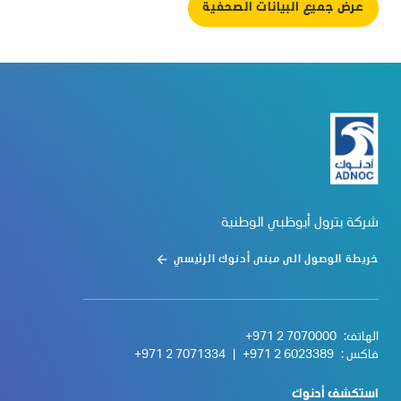
عرض جميع البيانات الصحفية
شركة بترول أبوظبي الوطنية
خريطة الوصول الى مبنى أدنوك الرئيسي
الهاتف:
+971 2 7070000
فاكس :
+971 2 6023389
|
+971 2 7071334
استكشف أدنوك