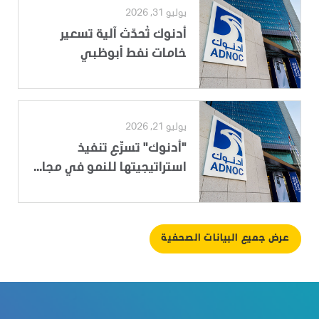
يوليو 31, 2026
أدنوك تُحدّث آلية تسعير
خامات نفط أبوظبي
يوليو 21, 2026
"أدنوك" تسرِّع تنفيذ
استراتيجيتها للنمو في مجا...
عرض جميع البيانات الصحفية