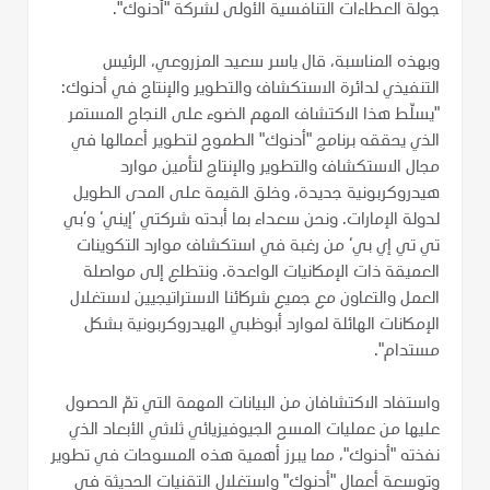
جولة العطاءات التنافسية الأولى لشركة "أدنوك".
وبهذه المناسبة، قال ياسر سعيد المزروعي، الرئيس
التنفيذي لدائرة الاستكشاف والتطوير والإنتاج في أدنوك:
"يسلّط هذا الاكتشاف المهم الضوء على النجاح المستمر
الذي يحققه برنامج "أدنوك" الطموح لتطوير أعمالها في
مجال الاستكشاف والتطوير والإنتاج لتأمين موارد
هيدروكربونية جديدة، وخلق القيمة على المدى الطويل
لدولة الإمارات. ونحن سعداء بما أبدته شركتي ’إيني‘ و’بي
تي تي إي بي‘ من رغبة في استكشاف موارد التكوينات
العميقة ذات الإمكانيات الواعدة. ونتطلع إلى مواصلة
العمل والتعاون مع جميع شركائنا الاستراتيجيين لاستغلال
الإمكانات الهائلة لموارد أبوظبي الهيدروكربونية بشكل
مستدام".
واستفاد الاكتشافان من البيانات المهمة التي تمّ الحصول
عليها من عمليات المسح الجيوفيزيائي ثلاثي الأبعاد الذي
نفذته "أدنوك"، مما يبرز أهمية هذه المسوحات في تطوير
وتوسعة أعمال "أدنوك" واستغلال التقنيات الحديثة في