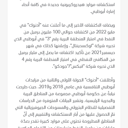
استكشاف موارد هيدروكربونية جديدة في كافة أنحاء
إمارة أبوظبي.
ويضاف الاكتشاف الأخير إلى ما أعلنت عنه "أدنوك" في
مايو 2022 من اكتشاف حوالي 100 مليون برميل من
النفط في امتياز المنطقة البرية رقم "3" في أبوظبي الذي
تديره شركة "اوكسدينتال"، وإعلانها كذلك في شهر
ديسمبر2021 عن تأكيد اكتشاف ما يصل إلى مليار برميل
من المكافئ النفطي في امتياز المنطقة البرية رقم 4
الذي تديره شركة "انبكس"/"جودكو".
وأطلقت "أدنوك" الجولة الأولى والثانية من مزايدات
أبوظبي التنافسية في عامي 2018 و2019، حيث طرحت
نيابةً عن حكومة أبوظبي مجموعة من المناطق البرية
والبحرية الرئيسية. وتشير البيانات المتوفرة من الدراسات
التفصيلية للنظام البترولي والمسوحات الجيوفيزيائية التي
تمّ الحصول عليها من آبار الاستكشاف والتقييم إلى أنّ
المناطق المطروحة تحتوي على موارد كبيرة تقدر بعدّة