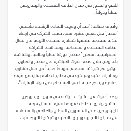
للنمو والتطور في مجال الطاقة المتجددة والهيدروجين
محلياً ودولياً".
وأضاف معاليه: "بعد أن وجهت القيادة الرشيدة بتأسيس
’مصدر‘ قبل خمس عشرة سنة، نجحت الشركة في إرساء
مكانة متقدمة لنفسها كمبادرة متعددة الأوجه في مجال
الطاقة المتجددة والاستدامة. وبعد هذه الشراكة
الاستراتيجية، ستعزز ’ مصدر‘ دورها محلياً وعالمياً، وكلنا ثقة
بأنه ومن خلال حصة أدنوك المباشرة في مصدر والتعاون
الوثيق مع شركائنا، سنقدم نموذجاً جديداً من خلال مشاريع
ومبادرات ذكية ومبتكرة في قطاع الطاقة بما يحقق قيمة
إضافية ويدفع عجلة النمو المستدام في دولة الإمارات".
وتعد أدنوك من الشركات الرائدة في سوق الهيدروجين
الناشئ ولديها خطط طموحة لتنمية سلاسل قيمة
للهيدروجين على المستويين المحلي والعالمي بالاستفادة
من قدراتها التجارية وبنيتها التحتية وشبكتها اللوجستية.