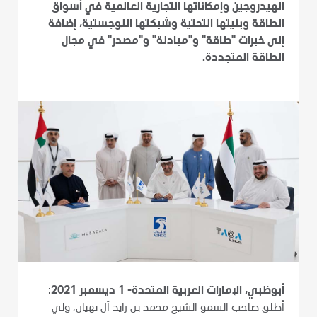
الهيدروجين وإمكاناتها التجارية العالمية في أسواق
الطاقة وبنيتها التحتية وشبكتها اللوجستية، إضافة
إلى خبرات "طاقة" و"مبادلة" و"مصدر" في مجال
الطاقة المتجددة.
أبوظبي، الإمارات العربية المتحدة- 1 ديسمبر 2021
:
أطلق صاحب السمو الشيخ محمد بن زايد آل نهيان، ولي