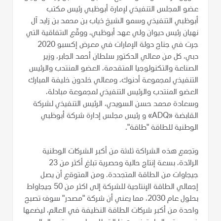
عضو المجلس التنفيذي لإمارة أبوظبي رئيس مكتب
أبوظبي التنفيذي وسمو الشيخ ذياب بن محمد بن زايد آل
نهيان رئيس ديوان ولي عهد أبوظبي، ووقّع الاتفاقية التي
جرت في جناح دولة الإمارات في معرض إكسبو 2020
دبي، كل من معالي الدكتور سلطان أحمد الجابر، وزير
الصناعة والتكنولوجيا المتقدمة، العضو المنتدب والرئيس
التنفيذي لمجموعة أدنوك، ومعالي خلدون خليفة المبارك
العضو المنتدب والرئيس التنفيذي لمجموعة مبادلة،
وسعادة محمد حسن السويدي، الرئيس التنفيذي لشركة
القابضة «ADQ» و رئيس مجلس إدارة شركة أبوظبي
الوطنية للطاقة "طاقة".
وتجمع هذه الشراكة ثلاثة من أكبر الشركات الوطنية
الرائدة، بسعة إنتاج حالية وحصرية تبلغ أكثر من 23
جيجاوات من الطاقة المتجددة. ومن المتوقع أن يصل
إجمالي الطاقة الإنتاجية للشركة إلى اكثر من 50 جيجاواط
بحلول عام 2030، مما يعني أن شركة "مصدر" سوف تصبح
واحدة من أكبر شركات الطاقة النظيفة في العالم، ليضعها