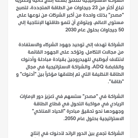
الشراكة الاستراتيجية تنطلق بسعة إنتاج حالية وحصرية
تبلغ أكثر من 23 جيجاوات من الطاقة المتجددة، لتصبح
"مصدر" بذلك واحدة من أكبر الشركات من نوعها على
مستوى العالم، ويتوقع أن تنمو طاقتها الإنتاجية إلى
50 جيجاوات بحلول عام 2030
الشراكة تهدف إلى توحيد جهود الشركاء والاستفادة
من مجالات التكامل، وتؤكد على الجهود القائمة
لائتلاف أبوظبي للهيدروجين بقيادة مبادلة وأدنوك
والقابضة ADQ، والشراكة الاستراتيجية في مجال
الطاقة النظيفة التي تم إطلاقها مؤخراً بين "أدنوك" و
"طاقة".
الشراكة في "مصدر" ستسهم في تعزيز دور الإمارات
الريادي في مواكبة التحول في قطاع الطاقة
وجهودها نحو تحقيق مبادرة "الحياد المناخي"
الاستراتيجية بحلول عام 2050.
الشراكة تجمع بين الدور الرائد لأدنوك في إنتاج