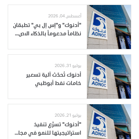
أغسطس 04, 2026
"أدنوك" و"إس إل بي" تطبقان
نظاماً مدعوماً بالذكاء الاص...
يوليو 31, 2026
أدنوك تُحدّث آلية تسعير
خامات نفط أبوظبي
يوليو 21, 2026
"أدنوك" تسرِّع تنفيذ
استراتيجيتها للنمو في مجا...