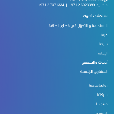
الهاتف:
+971 2 7070000
فاكس :
+971 2 6023389
|
+971 2 7071334
استكشف أدنوك
الاستدامة و التحوّل في قطاع الطاقة
قيمنا
تاريخنا
الإدارة
أدنوك والمجتمع
المشاريع الرئيسية
روابط سريعة
شركائنا
منتجاتنا
الموردين