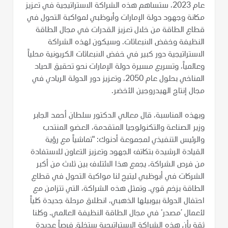
عام 2023، ستساهم هذه الشراكة الاستراتيجية في تعزيز
مكانة وجهود دولة الإمارات وأبوظبي لمواكبة التحول في
قطاع الطاقة من خلال تعزيز القدرات في مجال الطاقة
النظيفة وخفض الانبعاثات. وسيكون لهذه الشراكة
الاستراتيجية دور كبير في خفض الانبعاثات الكربونية محلياً
وعالمياً، وتسريع مسيرة دولة الإمارات نحو تحقيق الحياد
المناخي بحلول عام 2050، وتعزيز دور الدولة الريادي في
مجال إنتاج الهيدروجين الأخضر.
وبهذه المناسبة، قال معالي الدكتور سلطان أحمد الجابر
وزير الصناعة والتكنولوجيا المتقدمة، العضو المنتدب
والرئيس التنفيذي لمجموعة أدنوك: "تماشياً مع رؤية
القيادة الرشيدة بتكاتف الجهود وتعزيز التعاون للاستفادة
من فرص الشراكة، يجمع هذا الائتلاف بين ثلاث من أكبر
الشركات في أبوظبي ليتيح لنا مواكبة التحول في قطاع
الطاقة بزخم قوي. وتمثل هذه الشراكة، التي تتزامن مع
احتفال الدولة بيوبيلها الذهبي، انطلاق مرحلة جديدة كلياً
لأعمال ’مصدر‘ في مجال الطاقة النظيفة العالمي. وكلنا
ثقة بأن هذه الشراكة الاستراتيجية ستخلق فرصاً عديدة