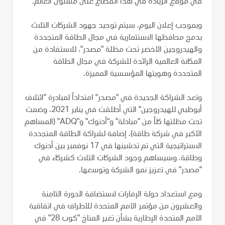
في موقع الريادة في هذا القطاع على مستوى العالم.
وبموجب إعلان اليوم، سيتم توحيد جهود الشركات الثلاث
بدمج محافظها الاستثمارية في مجال الطاقة المتجددة
والهيدروجين الأخضر تحت مظلة "مصدر"، للاستفادة من
المكانة العالمية الرائدة للشركة في مجال الطاقة
المتجددة وهويتها المؤسسية المميزة.
وتعد الشراكة الجديدة في "مصدر" امتداداً لمبادرة "ائتلاف
أبوظبي للهيدروجين" التي أطلقت في يناير 2021، وضمت
تحت مظلتها كلاً من "مبادلة" و"أدنوك" و"ADQ" (المساهم
الأكبر في شركة طاقة)، إضافة لشراكة الطاقة المتجددة
الاستراتيجية التي تم تدشينها في 17 نوفمبر بين أدنوك
وطاقة. وسيساهم وجود الشركات الثلاث كشركاء في
"مصدر" في تعزيز نمو الشركة وتوسعها.
ومع استعداد دولة الإمارات لاستضافة الدورة الثامنة
والعشرون من مؤتمر الأمم المتحدة للأطراف في اتفاقية
الأمم المتحدة الإطارية بشأن تغير المناخ "كوب 28" في