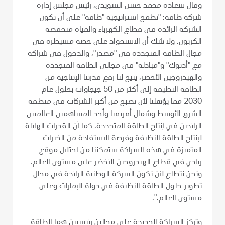
وقال سعادة محمد حسن السويدي، رئيس مجلس إدارة
شركة طاقة: "تطمح استراتيجية "طاقة" على أن تكون
الشركة الرائدة في قطاع الكهرباء والمياه منخفضة
الكربون. ولا شك أن الاستحواذ على حصة مسيطرة في
مجال الطاقة المتجددة في "مصدر"، والدخول في شراكة
مع "أدنوك" و"مبادلة" في مجالي الطاقة المتجددة
والهيدروجين الأخضر، يتيح لنا رفع قدرتنا الإنتاجية من
الطاقة النظيفة إلى أكثر من 50 جيجاوات بحلول عام
2030 مما يؤهلنا لأن نصبح من أكبر الشركات في منطقة
الشرق الأوسط وشمال أفريقيا وأحد المساهمين العالميين
الرائدين في إنتاج الطاقة المتجددة. كما أن القدرات الهائلة
لإنتاج الطاقة النظيفة وفرصة الاستفادة من الخبرات
المتميزة في هذه الشراكة ستمكننا من احتلال موقع
ريادي في قطاع الهيدروجين الأخضر على مستوى العالم،
ونحن نتطلع لأن نكون الشركة الوطنية الرائدة في مجال
تطوير حلول الطاقة النظيفة في دولة الإمارات وعلى
مستوى العالم.".
وتركز الشراكة الجديدة على مجالين رئيسيين هما الطاقة