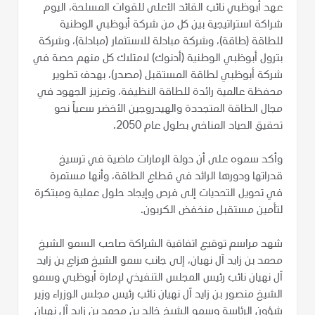
عهد أبوظبي نائب القائد الأعلى للقوات المسلحة، اليوم
شراكة استراتيجية بين كل من شركة أبوظبي الوطنية
للطاقة (طاقة)، وشركة مبادلة للاستثمار (مبادلة)، وشركة
بترول أبوظبي الوطنية (أدنوك) لامتلاك كل منهم حصة في
شركة أبوظبي لطاقة المستقبل (مصدر)، بهدف تطوير
محفظة عالمية رائدة للطاقة النظيفة، وتعزيز الجهود في
مجال الطاقة المتجددة والهيدروجين الأخضر سعياً نحو
تحقيق الحياد المناخي بحلول عام 2050.
وأكد سموه على أن دولة الإمارات ماضية في ترسيخ
قدراتها ودورها الرائد في قطاع الطاقة، وأنها مستمرة
في تحويل التحديات إلى فرص وإيجاد حلول عملية ومبتكرة
لتأمين مستقبل منخفض الكربون.
شهد مراسم توقيع اتفاقية الشراكة صاحب السمو الشيخ
محمد بن زايد آل نهيان، إلى جانب سمو الشيخ هزاع بن زايد
آل نهيان نائب رئيس المجلس التنفيذي لإمارة أبوظبي وسمو
الشيخ منصور بن زايد آل نهيان نائب رئيس مجلس الوزراء وزير
شؤون الرئاسة وسمو الشيخ خالد بن محمد بن زايد آل نهيان