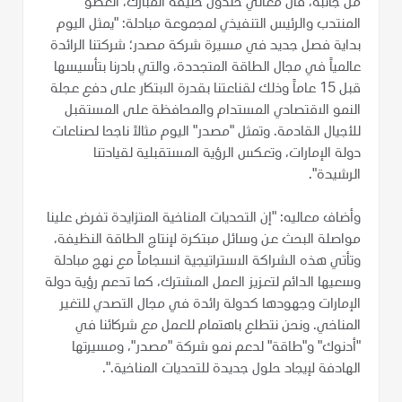
من جانبه، قال معالي خلدون خليفة المبارك، العضو
المنتدب والرئيس التنفيذي لمجموعة مبادلة: "يمثل اليوم
بداية فصل جديد في مسيرة شركة مصدر؛ شركتنا الرائدة
عالمياً في مجال الطاقة المتجددة، والتي بادرنا بتأسيسها
قبل 15 عاماً وذلك لقناعتنا بقدرة الابتكار على دفع عجلة
النمو الاقتصادي المستدام والمحافظة على المستقبل
للأجيال القادمة. وتمثل "مصدر" اليوم مثالاً ناجحا لصناعات
دولة الإمارات، وتعكس الرؤية المستقبلية لقيادتنا
الرشيدة".
وأضاف معاليه: "إن التحديات المناخية المتزايدة تفرض علينا
مواصلة البحث عن وسائل مبتكرة لإنتاج الطاقة النظيفة،
وتأتي هذه الشراكة الاستراتيجية انسجاماً مع نهج مبادلة
وسعيها الدائم لتعزيز العمل المشترك، كما تدعم رؤية دولة
الإمارات وجهودها كدولة رائدة في مجال التصدي للتغير
المناخي. ونحن نتطلع باهتمام للعمل مع شركائنا في
"أدنوك" و"طاقة" لدعم نمو شركة "مصدر"، ومسيرتها
الهادفة لإيجاد حلول جديدة للتحديات المناخية.".