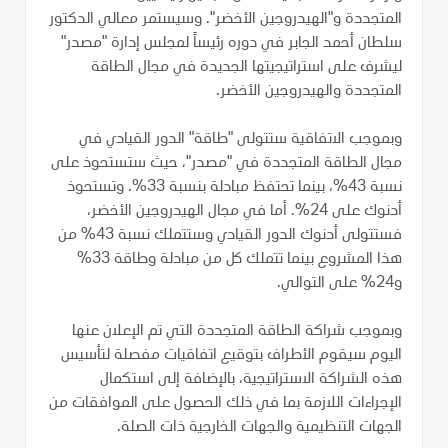
المتجددة و"الهيدروجين الأخضر". وسيستمر معالي الدكتور
سلطان أحمد الجابر في دوره رئيساً لمجلس إدارة "مصدر"
ليشرف على استراتيجيتها الجديدة في مجال الطاقة
المتجددة والهيدروجين الأخضر.
وبموجب الاتفاقية ستتولى "طاقة" الدور القيادي في
مجال الطاقة المتجددة في "مصدر"، حيث ستستحوذ على
نسبة 43%، بينما تحتفظ مبادلة بنسبة 33%. وتستحوذ
أدنوك على 24%. أما في مجال الهيدروجين الأخضر،
فستتولى أدنوك الدور القيادي وستتملك نسبة 43% من
هذا المشروع بينما تتملك كل من مبادلة وطاقة 33%
و24% على التوالي.
وبموجب شراكة الطاقة المتجددة التي تم الإعلان عنها
اليوم سيقوم الأطراف بتوقيع اتفاقيات مفصلة لتأسيس
هذه الشراكة الاستراتيجية، بالإضافة إلى استكمال
الإجراءات اللازمة بما في ذلك الحصول على الموافقات من
الجهات التنظيمية والجهات الخارجية ذات الصلة.