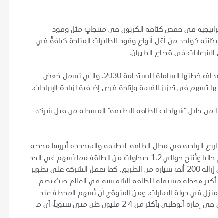
اتيجية في خفض كثافة الكربون في منتجاتٍ مثل وقود
 مكانته كواحد من أقل أنواع وقود الطائرات المتاحة كثافةً في
 الانبعاثات في قطاع الطيران.
وتتيح هذه الشراكة الاستراتيجية لأدنوك تسريع الوصول إلى أهداف خطتها الشاملة للاستدامة 2030، والتي تشمل خفض
ها من خلال "شهادات الطاقة النظيفة" المسجلة من قبل شركة
يع الريادية في مجال الطاقة النظيفة والمتجددة أبرزها محطة
نور أبوظبي، أكبر محطة مستقلة للطاقة الشمسية في العالم حالياً وتُنتج حوالي 1.2 جيجاوات من الطاقة مما يُسهم في الحد
من الانبعاثات الكربونية بمقدار مليون طن متري سنوياً، ما يُعادل إزالة 200 ألف سيارة من الطريق. كما تعمل الشركة على تطوير
أكبر محطة مستقلة للطاقة الشمسية في العالم حيث تضم
ملايين لوح شمسي لتوفير الكهرباء لحوالي 160 ألف منزل في دولة الإمارات. ومن المتوقع أن تُسهم المحطة عند
التشغيل التجاري الكامل في خفض انبعاثات ثاني أكسيد الكربون في إمارة أبوظبي بأكثر من 2.4 مليون طن متري سنوياً، أي ما