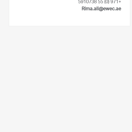
+971 (0) 55 5910738
Rima.ali@ewec.ae