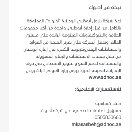
نبذة عن أدنوك
تعدّ شركة بترول أبوظبي الوطنية "أدنوك"، المملوكة
بالكامل من قبل إمارة أبوظبي، واحدة من أكبر مجموعات
الطاقة والبتروكيماويات المتنوعة الرائدة على مستوى
العالم. وتعمل الشركة على تعزيز القيمة من الموارد
والاحتياطيات الهيدروكربونية الكبيرة في إمارة أبوظبي
من خلال عمليات الاستكشاف والإنتاج المسؤولة
والمستدامة لدعم النمو والتنويع الاقتصادي في دولة
الإمارات. لمعرفة المزيد يرجى زيارة الموقع الإلكتروني
.
www.adnoc.ae
للاستفسارات الإعلامية:
معاذ كساسبة
مسؤول العلاقات الصحفية في شركة أدنوك
0505830660
mkasasbeh@adnoc.ae