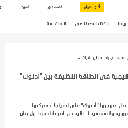
أدنوك مربان
المستثمرون
الموردين
و
يعنا
الذكاء الاصطناعي
الاستدامة
 محمد بن زايد يطلق شراك...
اتيجية في الطاقة النظيفة بين "أدنوك"
تحصل بموجبها "أدنوك" على احتياجات شبكتها
نووية والشمسية الخالية من الانبعاثات، بحلول يناير