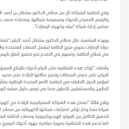
وقع اتفاقية الشراكة كل من معالي الدكتور سلطان بن أحمد الجا
مجلس إدارة شركة "مياه وكهرباء الإمارات".
وبهذه المناسبة، قال معالي الدكتور سلطان أحمد الجابر: "تتما
دولة الإمارات بتنويع مزيج الطاقة ليشمل المصادر المتجددة وا
في قطاع الطاقة، وتسهم في التقدم نحو تحقيق اتفاق باريس ل
وأضاف: "تؤكد هذه الاتفاقية على التزام أدنوك بالإنتاج المسؤول 
التركيز على خفض الانبعاثات وتعزيز مكانتها الرائدة على صعيد
الحاليين والمستقبليين للتعاون معنا في توفير حلول عملية ل
وتابع قائلاً: "بفضل هذه الشراكة الاستراتيجية الرائدة مع ’كه
شركة نفط وغاز تؤمّن احتياجات شبكتها الكهربائية من مصادر الط
لتحقيق التكامل بين الموارد الهيدروكربونية ومصادر الطاقة ا
كما تدعم هذه الاتفاقية بصورة مباشرة جهود أدنوك لترسيخ مك