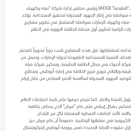
من جانبه، قال سعادة محمد حسن السويدي، الرئيس التنفيذي لـ"القابضة" (ADQ) ورئيس مجلس إدارة شركة "مياه وكهرباء
 متواصلة في إطار الجهود المبذولة لتحقيق الاستدامة. تؤكد
مياه وكهرباء الإمارات بمواصلة الاستثمار في تطوير مشاريع
ات الرامية لتطوير أول محطة للطاقة النووية في العالم
وفي إطار التزامات "القابضة" (ADQ) تجاه استدامة استثماراتها، فإن هذه المشاريع تلعب دوراً محورياً كمحفز
 أهداف التنمية المستدامة الطموحة لدولة الإمارات. ونعمل من
شركة أدنوك في مجال الطاقة النظيفة، وتمكين شركة مياه
ظيفة وبالتالي تنويع مزيج الطاقة في إمارة أبوظبي. ونتطلع
حيد الجهود المبذولة لمكافحة التغير المناخي من خلال إبرام
ؤول للنفط والغاز، كما تترجم حرصها على تلبية احتياجات العالم
 ستنعكس بشكل إيجابي على خام "مربان" الذي يحظى بكثافة
انته كأحد الخامات النفطية المفضلة لكل من البلدان
بونية في عملياتها الإنتاجية، خصوصاً أن خام مربان عزز
اول عقوده الآجلة الجديدة ضمن بورصة أبوظبي إنتركونتننتال