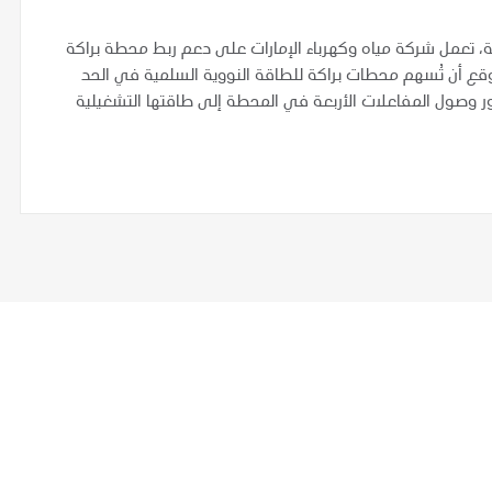
، تعمل شركة مياه وكهرباء الإمارات على دعم ربط محطة براكة
توقع أن تُسهم محطات براكة للطاقة النووية السلمية في الحد
لة بحوالي 21 مليون طن سنوياً فور وصول المفاعلات الأربعة في المحطة إلى طاقتها التشغيلية