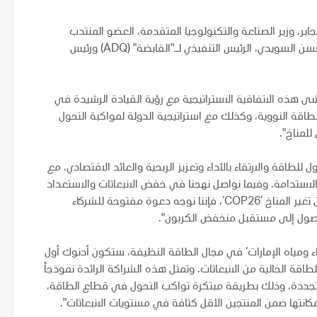
بر، وزير الصناعة والتكنولوجيا المتقدمة، العضو المنتدب
والرئيس التنفيذي لأدنوك ومجموعة شركاتها، وسعادة محمد حسن السويدي، الرئيس التنفيذي لـ"القابضة" (ADQ) ورئيس
شى هذه الاتفاقية الاستراتيجية مع رؤية القيادة الرشيدة في
لطاقة النووية، وكذلك مع استراتيجية الدولة لمواكبة التحول
لمناخ".
للطاقة والارتقاء بالأداء وتعزيز الربحية والعائد الاقتصادي، مع
 الاستدامة. وفيما نواصل نهجنا في خفض الانبعاثات والاستعداد
لمؤتمر الدول الأطراف في اتفاقية الأمم المتحدة الإطارية بشأن تغير المناخ ’COP26‘، فإننا نوجه دعوة مفتوحة للشركاء
لوصول إلى مستقبل منخفض الكربون".
رباء ومياه الإمارات‘ في مجال الطاقة النظيفة، ستكون أدنوك أول
اقة الخالية من الانبعاثات. وتمثل هذه الشراكة الرائدة نموذجاً
لمتجددة، وذلك بطريقة مبتكرة تواكب التحول في قطاع الطاقة،
انتها ضمن المنتجين الأقل كثافة في مستويات الانبعاثات".