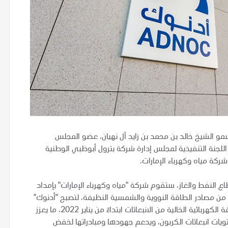
مو الشيخ خالد بن محمد بن زايد آل نهيان، عضو المجلس
للجنة التنفيذية لمجلس إدارة شركة بترول أبوظبي الوطنية
ركة مياه وكهرباء الإمارات.
اع النفط والغاز، ستقوم شركة "مياه وكهرباء الإمارات" بإمداد
َجة من مصادر الطاقة النووية والشمسية النظيفة، لتصبح "أدنوك"
بموجبها أول شركة نفط وغاز تؤمّن احتياجات عملياتها من الطاقة الكهربائية الخالية من الانبعاثات ابتداءً من يناير 2022، ما يعزز
ويات انبعاثات الكربون، ويدعم جهودها ومبادراتها لخفض