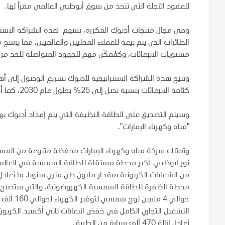
للعقود الآجلة التي تتخذ من سوق أبوظبي العالمي مقراً لها.
وفي مجال منتجات أدنوك المكررة، تسهم هذه الشراكة الاستر
الطائرات الذي يتم بيعه للعملاء المحليين والعالميين، مما يرسخ
مستويات الانبعاثات، وكمُمكّنٍ مهم للجهود المتواصلة للحد من
كثافة الانبعاثات بنسبة تصل إلى 25% بحلول عام 2030، كما أنها تسهم في تعزيز القيمة وإتاحة فرص إضافية لزيادة الإيرادات.
وسيتم التصديق على الطاقة النظيفة التي يتم إمداد أدنوك ب
"مياه وكهرباء الإمارات".
وتمتلك شركة مياه وكهرباء الإمارات محفظة متنوعة من المشار
محطة الظفرة للطاقة الشمسية الكهروضوئية، والتي ستصبح 
حوالي 4 
يُعادل إزالة 470 ألف سيارة من الطريق.