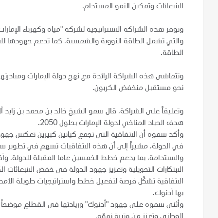
الانبعاثات وتمكين النمو المستدام.
وتوفر هذه الشراكة الاستراتيجية لشركة "مياه وكهرباء الإمارات
والتي تشمل الطاقة النووية والشمسية، كما تدعم جهودها للاستث
الطاقة.
نحو مستقبل منخفض الكربون.
وتعليقاً على الشراكة، قال سمو الشيخ خالد بن محمد بن زايد آ
هدف الحياد المناخي لدولة الإمارات بحلول 2050.
وأكد سموه أن الاتفاقية التي تجمع كيانين كبيرين تعكس جهو
في الدولة، مشيراً إلى أن هذه الاتفاقيات تسهم في تطوير سي
والاستدامة، بما يدعم خطط الخمسين عاماً المقبلة للدولة. و
الابتكارات التحويلية وتعزيز جهود الدولة في خفض الانبعاثات ا
الاتفاقية تشكّل فرصة لتفعيل خطط واستراتيجيات طويلة الأمد 
بها أدنوك.
وأثنى سموه على جهود "أدنوك" وريادتها في القطاع موضحاً أن 
الوطني وتعزز من وتيرة نموّه.