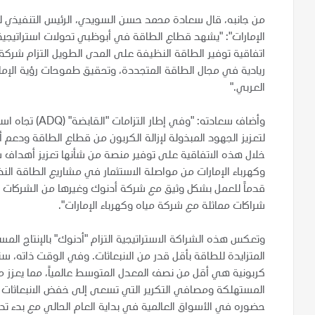
الإمارات": "يشهد قطاع الطاقة في أبوظبي تحولات استراتيجية
اتفاقية توفير الطاقة النظيفة على المدى الطويل التزام شركة 
ريادية في مجال الطاقة المتجددة، وتحقيق طموحات رؤية الإمار
العربي."
وأضاف سعادته: "
لتعزيز الجهود المبذولة لإزالة الكربون من قطاع الطاقة ودعم
خلال هذه الاتفاقية على توفير منصة من شأنها تعزيز أهداف 
وكهرباء الإمارات من مواصلة الاستثمار في مشاريع الطاقة الن
قدماً للعمل بشكل وثيق مع شركة أدنوك وغيرها من الشركات لتو
شراكات مماثلة مع شركة مياه وكهرباء الإمارات".
وتعكس هذه الشراكة الاستراتيجية التزام "أدنوك" بالإنتاج المس
المتزايدة للطاقة بأقل قدر من الانبعاثات. وفي الوقت ذاته،
كربونية هي أقل من نصف المعدل المتوسط عالمياً، مما يعزز مك
المستهلكة ومصافي التكرير التي تسعى إلى خفض الانبعاثات الكر
حضوره في الأسواق العالمية في بداية العام الحالي مع بدء تد