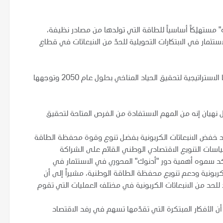
" مستهلِكاً أساسياً للطاقة التي تولدها من مصادر نظيفة،
مار في الابتكارات التحويلية للحدّ من الانبعاثات في قطاع
وتتماشى هذه الشراكة الرائدة مع نهج دولة الإمارات ومبادرتها الاستراتيجية لتحقيق الحياد المناخي بحلول عام 2050 وتوجهها
ل نهيان إنه من المهم الاستفادة من الفرص المتاحة لتحقيق
د خفض الانبعاثات الكربونية بفضل تنوع وقوة محفظة الطاقة
اسات التنويع الاقتصادي الوطني القائم على الشراكة
أكد سموه أهمية دور "أدنوك" المحوري في الاستثمار في
لكربونية ودعم تنويع محفظة الطاقة الوطنية، مشيراً إلى أن
للحد من الانبعاثات الكربونية في مختلف العمليات التي تقوم
الأفكار المبتكرة التي تقدّمها تسهم في رفد الاقتصاد