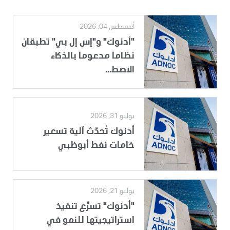
أغسطس 04, 2026
"أدنوك" و"إس إل بي" تطبقان
نظاماً مدعوماً بالذكاء
الاصط...
يوليو 31, 2026
أدنوك تُحدّث آلية تسعير
خامات نفط أبوظبي
يوليو 21, 2026
"أدنوك" تسرِّع تنفيذ
استراتيجيتها للنمو في