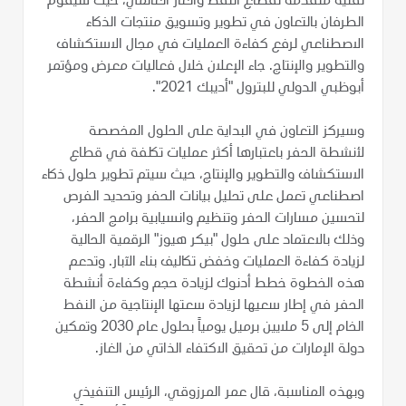
تقنية متقدمة لقطاع النفط والغاز العالمي، حيث سيقوم
الطرفان بالتعاون في تطوير وتسويق منتجات الذكاء
الاصطناعي لرفع كفاءة العمليات في مجال الاستكشاف
والتطوير والإنتاج. جاء الإعلان خلال فعاليات معرض ومؤتمر
أبوظبي الدولي للبترول "أديبك 2021".
وسيركز التعاون في البداية على الحلول المخصصة
لأنشطة الحفر باعتبارها أكثر عمليات تكلفة في قطاع
الاستكشاف والتطوير والإنتاج، حيث سيتم تطوير حلول ذكاء
اصطناعي تعمل على تحليل بيانات الحفر وتحديد الفرص
لتحسين مسارات الحفر وتنظيم وانسيابية برامج الحفر،
وذلك بالاعتماد على حلول "بيكر هيوز" الرقمية الحالية
لزيادة كفاءة العمليات وخفض تكاليف بناء الآبار. وتدعم
هذه الخطوة خطط أدنوك لزيادة حجم وكفاءة أنشطة
الحفر في إطار سعيها لزيادة سعتها الإنتاجية من النفط
الخام إلى 5 ملايين برميل يومياً بحلول عام 2030 وتمكين
دولة الإمارات من تحقيق الاكتفاء الذاتي من الغاز.
وبهذه المناسبة، قال عمر المرزوقي، الرئيس التنفيذي