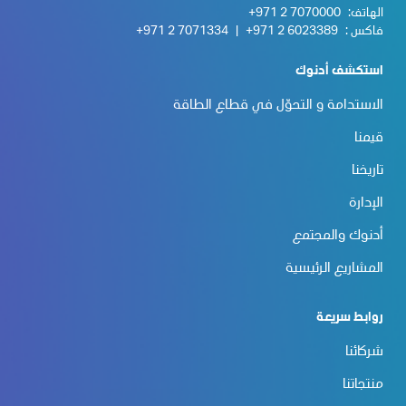
الهاتف:
+971 2 7070000
فاكس :
+971 2 6023389
|
+971 2 7071334
استكشف أدنوك
الاستدامة و التحوّل في قطاع الطاقة
قيمنا
تاريخنا
الإدارة
أدنوك والمجتمع
المشاريع الرئيسية
روابط سريعة
شركائنا
منتجاتنا