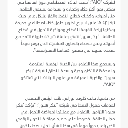
لشركة "AIQ": "يلعب الذكاء الاصطناعي دوراً أساسياً في
تمكين نمو أكثر ذكاء وكفاءة واستدامة لمنتجي الطاقة،
مثل أدنوك، وكذلك قطاع النفط والغاز بشكل عام، حيث
تركز ’AIQ‘ على تسريع تطوير حلول ذكاء اصطناعي جديدة
يمكنها زيادة القيمة للقطاع ومواكبة التحول في قطاع
الطاقة. ’بيكر هيوز‘ تتمتع بعلاقة شراكة طويلة الأمد مع
أدنوك، ونحن سعداء بالتعاون المشترك الذي يوفر فرصاً
جديدة تسهم في تحقيق أهدافنا الاستراتيجية".
وسيجمع هذا التعاون بين الخبرة الرقمية المتنوعة
والمحفظة التكنولوجية واسعة النطاق لشركة "بيكر
هيوز"، والخبرة العميقة في علوم البيانات التي تمتلكها
"AIQ".
من جانبها، قالت كلوديا بوراس، نائب الرئيس التنفيذي
لخدمات حقول النفط في شركة "بيكر هيوز": "تؤكد ’بيكر
هيوز‘ التزامها بالتعاون مع عملائها لمواكبة التحول في
مجال الطاقة، خصوصاً على صعيد مواكبة التحول الرقمي
الذي يلعب دوراً مهماً في هذا الشأن. نحن سعداء لكون