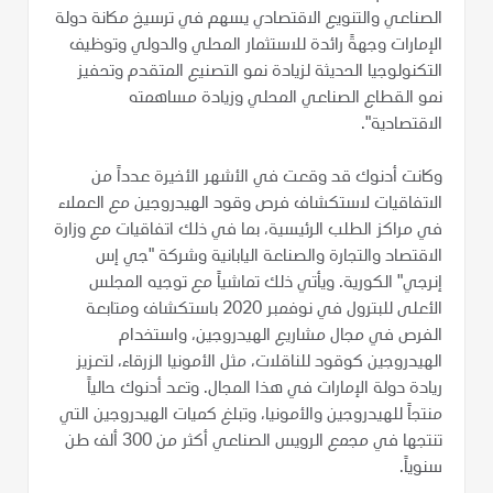
الصناعي والتنويع الاقتصادي يسهم في ترسيخ مكانة دولة
الإمارات وجهةً رائدة للاستثمار المحلي والدولي وتوظيف
التكنولوجيا الحديثة لزيادة نمو التصنيع المتقدم وتحفيز
نمو القطاع الصناعي المحلي وزيادة مساهمته
الاقتصادية".
وكانت أدنوك قد وقعت في الأشهر الأخيرة عدداً من
الاتفاقيات لاستكشاف فرص وقود الهيدروجين مع العملاء
في مراكز الطلب الرئيسية، بما في ذلك اتفاقيات مع وزارة
الاقتصاد والتجارة والصناعة اليابانية وشركة "جي إس
إنرجي" الكورية. ويأتي ذلك تماشياً مع توجيه المجلس
الأعلى للبترول في نوفمبر 2020 باستكشاف ومتابعة
الفرص في مجال مشاريع الهيدروجين، واستخدام
الهيدروجين كوقود للناقلات، مثل الأمونيا الزرقاء، لتعزيز
ريادة دولة الإمارات في هذا المجال. وتعد أدنوك حالياً
منتجاً للهيدروجين والأمونيا، وتبلغ كميات الهيدروجين التي
تنتجها في مجمع الرويس الصناعي أكثر من 300 ألف طن
سنوياً.