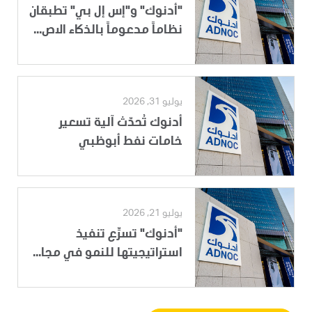
"أدنوك" و"إس إل بي" تطبقان
نظاماً مدعوماً بالذكاء الاص...
يوليو 31, 2026
أدنوك تُحدّث آلية تسعير
خامات نفط أبوظبي
يوليو 21, 2026
"أدنوك" تسرِّع تنفيذ
استراتيجيتها للنمو في مجا...