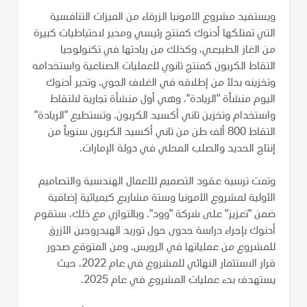
ويستفيد مشروع الأمونيا الزرقاء من الميزات التنافسية
التي تمتلكها أدنوك كمنتج رئيسي ومدير لاحتياطيات كبيرة
من الغاز الطبيعي، وكذلك من ريادتها في تكنولوجيا
التقاط الكربون كمنتج ثانوي للعمليات الصناعية واستخدامه
وتخزينه بدلاً من إطلاقه في الغلاف الجوي. وتدير أدنوك
اليوم منشأة "الريادة"، وهي أول منشأة تجارية لالتقاط
واستخدام وتخزين ثاني أكسيد الكربون. وتستطيع "الريادة"
التقاط 800 ألف طن من ثاني أكسيد الكربون سنوياً من
إنتاج الحديد والصلب المحلي في دولة الإمارات.
وتمت ترسية عقود التصميم للأعمال الهندسية والتصاميم
الأولية لمشروع الأمونيا وستة مشاريع كيميائية إضافية
ضمن "تعزيز" على شركة "وود". وبالتوازي مع ذلك، ستقوم
أدنوك بإجراء دراسة جدوى حول توريد الهيدروجين الأزرق
للمشروع من عملياتها في الرويس. ومن المتوقع صدور
قرار الاستثمار النهائي للمشروع في عام 2022، حيث
يستهدف بدء عمليات المشروع في عام 2025.