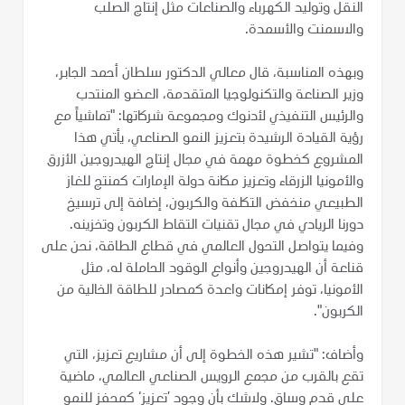
النقل وتوليد الكهرباء والصناعات مثل إنتاج الصلب
والاسمنت والأسمدة.
وبهذه المناسبة، قال معالي الدكتور سلطان أحمد الجابر،
وزير الصناعة والتكنولوجيا المتقدمة، العضو المنتدب
والرئيس التنفيذي لأدنوك ومجموعة شركاتها: "تماشياً مع
رؤية القيادة الرشيدة بتعزيز النمو الصناعي، يأتي هذا
المشروع كخطوة مهمة في مجال إنتاج الهيدروجين الأزرق
والأمونيا الزرقاء وتعزيز مكانة دولة الإمارات كمنتج للغاز
الطبيعي منخفض التكلفة والكربون، إضافة إلى ترسيخ
دورنا الريادي في مجال تقنيات التقاط الكربون وتخزينه.
وفيما يتواصل التحول العالمي في قطاع الطاقة، نحن على
قناعة أن الهيدروجين وأنواع الوقود الحاملة له، مثل
الأمونيا، توفر إمكانات واعدة كمصادر للطاقة الخالية من
الكربون".
وأضاف: "تشير هذه الخطوة إلى أن مشاريع تعزيز، التي
تقع بالقرب من مجمع الرويس الصناعي العالمي، ماضية
على قدم وساق. ولاشك بأن وجود ’تعزيز‘ كمحفز للنمو