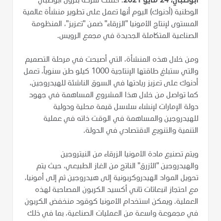
أبوظبي، 24 مايو 2021
: أعلنت شركة بترول أبوظبي
الوطنية (أدنوك) اليوم أنها تعمل على تطوير منشأة عالمية
المستوى لإنتاج الأمونيا "الزرقاء" ضمن "تعزيز"، المنظومة
الصناعية المتكاملة الجديدة في مجمع الرويس.
ومن خلال هذه المنشأة، التي أصبحت في مرحلة التصميم
والتي ستبلغ طاقتها الإنتاجية 1000 كيلو طن سنوياً، تعمل
أدنوك على تعزيز ريادتها في السوق الناشئة للهيدروجين،
كما تواصل من خلال هذا المشروع المساهمة في جهود
دولة الإمارات لإنشاء سلاسل قيمة محلية ودولية
للهيدروجين والمساهمة في الوقت ذاته في عملية
التنمية والتنويع الاقتصادي في الدولة.
ويتم تصنيع مادة الأمونيا الزرقاء من النيتروجين
والهيدروجين "الأزرق" الناتج من الغاز الطبيعي، حيث يتم
تحويل المواد الهيدروكربونية إلى هيدروجين ثم إلى أمونيا،
مع احتجاز انبعاثات ثاني أكسيد الكربون المصاحبة لهذه
العملية. ويمكن استخدام الأمونيا كوقود منخفض الكربون
في مجموعة واسعة من العمليات الصناعية، بما في ذلك