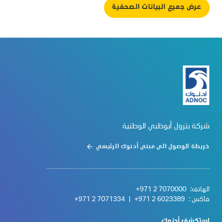
عرض جميع البيانات الصحفية
شركة بترول أبوظبي الوطنية
خريطة الوصول الى مبنى أدنوك الرئيسي
الهاتف:
+971 2 7070000
فاكس :
+971 2 6023389
|
+971 2 7071334
استكشف أدنوك