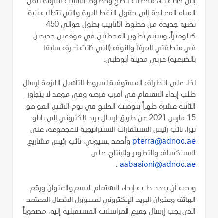
إلى جانب بناء محطات الضخ وخطوط الأنابيب اللازمة لنقل
المياه المعالجة إلى حقول النفط البرية والتي تتطلب بنية
تحتية جديدة من خطوط الأنابيب بطول حوالي 450
كيلومتراً. وسيتم تطوير المحطتين في موقعين جديدين
في منطقتي المرفأ والنوف (التي كانت تعرف سابقاً
بالضبعية) غربي مدينة أبوظبي.
لذا، على الأطراف المستوفية لشروط التأهيل اللازمة إرسال
طلب إبداء الاهتمام في أقرب فرصة وفي موعد لا يتجاوز
الثانية عشرة ظهراً بتوقيت الخليج في يوم الاثنين الموافق
15 مارس 2021 عن طريق إرسال بريد إلكتروني إلى بابلو
تيرا، نائب رئيس الاستثمارات الاستراتيجية للمجموعة، على
pterra@adnoc.ae
وأحمد بسيوني، نائب رئيس مشاريع
الاستكشاف والتطوير والإنتاج، على
.
aabasioni@adnoc.ae
ويجب أن يحدد طلب إبداء الاهتمام الاسم والعنوان ورقم
الهاتف وعنوان البريد الإلكتروني لمسؤول الاتصال المعتمد
الذي يجب إرسال جميع المراسلات المستقبلية إليه، مصحوباً