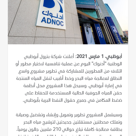
أبوظبي، 1 مارس 2021
: أعلنت شركة بترول أبوظبي
الوطنية "أدنوك" اليوم عن عملية تنافسية لاختيار مطور أو
ائتلاف من المطورين للمشاركة في تطوير مشروع واسع
النطاق لمعالجة مياه البحر وخط أنابيب لنقل المياه المنتجة
في إمارة أبوظبي. وسيحل هذا المشروع محل أنظمة
حقن المياه الجوفية الحالية المستخدمة للحفاظ على
ضغط المكامن في جميع حقول النفط البرية بأبوظبي.
وسيشمل المشروع تطوير وتمويل وإنشاء وتشغيل وصيانة
وتملك محطتين مستقلتين جديدتين لترشيح مياه البحر
بطاقة معالجة كاملة تبلغ حوالي 210 ملايين جالون يومياً،