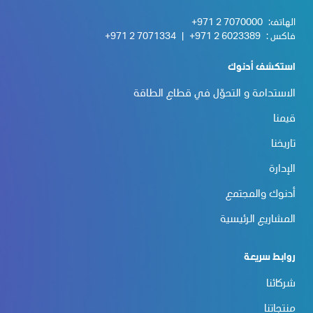
الهاتف:
+971 2 7070000
فاكس :
+971 2 6023389
|
+971 2 7071334
استكشف أدنوك
الاستدامة و التحوّل في قطاع الطاقة
قيمنا
تاريخنا
الإدارة
أدنوك والمجتمع
المشاريع الرئيسية
روابط سريعة
شركائنا
منتجاتنا