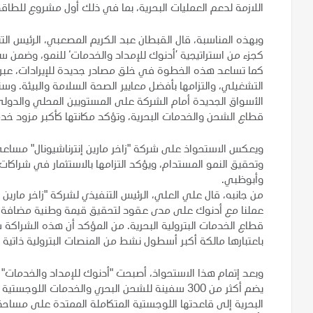
اللازمة لدعم العمليات البحرية، بما في ذلك أول مشروع للطاقة 
وبهذه المناسبة، قال القبطان عبد الكريم المصعبي، الرئيس الت
كجزء من استراتيجية ’أدنوك للإمداد والخدمات‘ للنمو، وضمن س
كما تساعد هذه الخطوة في خلق مصادر جديدة للإيرادات، عبر الا
التشغيلي، والتزامها بأفضل معايير الصحة السلامة والبيئة. 
الأسواق الجديدة أمام الشركة على المستويين المحلي والدول
قطاع الشحن والخدمات البحرية، وتؤكد مكانتها كأكبر مزود خ
ويعكس الاستحواذ على شركة "زاخر مارين إنترناشيونال" مساعي 
وتحقيق النمو المستدام، ويؤكد التزامها بالاستثمار في شراكات
وأبوظبي.
من جانبه، قال علي العلي، الرئيس التنفيذي لشركة "زاخر مارين إ
عملنا مع أدنوك على مدى عقود لتحقيق قيمة وطنية مضافة، وم
قطاع الخدمات البترولية البحرية. من المؤكد أن هذه الشراكة ستع
باعتبارها مالكة أكبر أسطول نشط من المنصات البترولية ذاتية 
وبعد إتمام هذا الاستحواذ، أصبحت "أدنوك للإمداد والخدمات" 
يضم أكثر من 300 سفينة للشحن البحري والخدمات الل