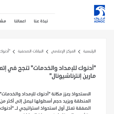
نبذة عنا
اعمالنا
مشار
الرئيسية
المركز الإعلامي
البيانات الصحفية
"أدنوك 
"أدنوك للإمداد والخدمات" تنجح في إت
مارين إنترناشيونال"
الاستحواذ يعزز مكانة "أدنوك للإمداد والخدما
المنطقة ويزيد حجم أسطولها ليصل إلى أكثر من 300 قطعة بحرية
الصفقة تمثل أول استحواذ استراتيجي لـ "أدنوك 