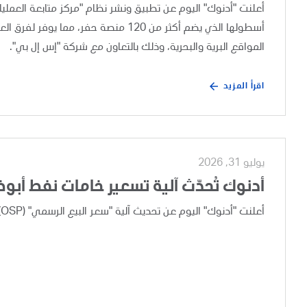
أسطولها الذي يضم أكثر من 120 منصة حفر،
المواقع البرية والبحرية، وذلك بالتعاون مع شركة "إس إل بي".
اقرأ المزيد
يوليو 31, 2026
أدنوك تُحدّث آلية تسعير خامات نفط أبو
أعلنت "أدنوك" اليوم عن تحديث آلية "سعر البيع الرسمي" (OSP) لخامات نفط أبوظبي، وذلك بعد إجراء مراجعة تجارية دورية.