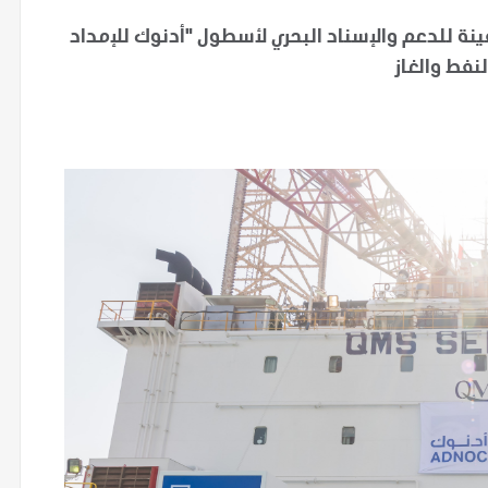
واذ يضيف 24 منصة إسناد بحرية و38 سفينة للدعم والإسناد البحري لأسطول "أدنوك للإمداد
نفط والغاز