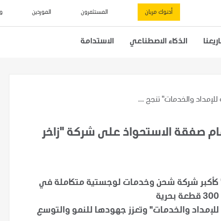
أدنوك مربان
المستثمرون
الموردين
و
يعنا
الذكاء الاصطناعي
الاستدامة
للإمداد والخدمات" تنجح ...
مام صفقة الاستحواذ على شركة "زاخر
ت" كأكبر شركة شحن وخدمات لوجستية متكاملة في
للإمداد والخدمات" وتعزز جهودها للنمو والتوسع