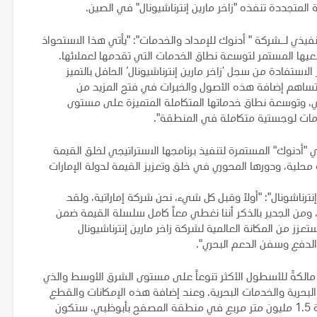
المتجددة تنفذه "زاخر مارين إنترناشيونال" في الصين.
نفيذي لـشركة " أدنوك للإمداد والخدمات": "يأتي هذا الاستحواذ
عيها المستمر لتوسعة نطاق الخدمات التي تقدمها لعملائها.
ستفادة من سجل ’زاخر مارين إنترناشيونال‘ الحافل بالتميز
وستساهم إضافة هذه الأصول والخبرات في فتح المزيد من
ي، وتوسعة نطاق خدماتها المتكاملة المتميزة على مستوى
دمات لوجستية متكاملة في المنطقة".
"أدنوك" المستمرة لتنفيذ برنامجها الاستراتيجي لخلق القيمة
 محلية، ودورها المحوري في خلق وتعزيز القيمة لدولة الإمارات
نترناشونال": "أولاً وقبل كل شيء، نحن شركة إماراتية، ولقد
ن الجدير بالذكر أننا نغطي معاً كامل سلسلة القيمة ضمن
زز من المكانة العالمية لشركة زاخر مارين إنترناشيونال
الدفع وسفن الدعم البحري".
مالكةً للأسطول الأكثر تنوعاً على مستوى الشرق الأوسط والذي
وجستية البحرية والخدمات البحرية. وعند إضافة هذه الإمكانات والقطع
البحرية إلى قاعدتها اللوجستية المتكاملة الممتدة على مساحة 1.5 مليون متر مربع في منطقة المصفح بأبوظبي، ستكون