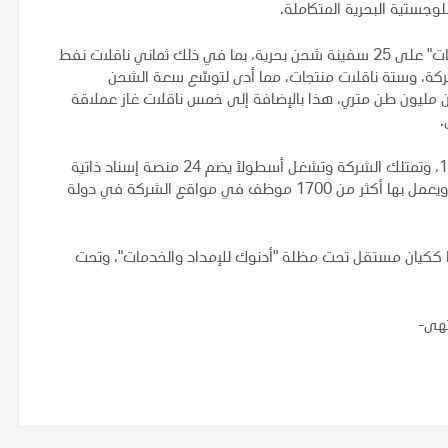
لوجستية البحرية المتكاملة.
وشهدت الـ 24 شهراً الماضية استحواذ "أدنوك للإمداد والخدمات" على 25 سفينة شحن بحرية، بما في ذلك ثماني ناقلات نفط
 16 مليون برميل نفط للشركة، وستة ناقلات منتجات، مما أدى لتوسّع سعة الشحن
ن مليون طن متري، هذا بالإضافة إلى خمس ناقلات غاز عملاقة
.
يذكر أن "زاخر مارين إنترناشونال" تأسست في أبوظبي عام 1984، وتمتلك الشركة وتشغل أسطولاً يضم 24 منصة إسناد ذاتية
الرفع والحركة و38 سفينة للدعم والإسناد البحري حديثة البناء، ويعمل بها أكثر من 1700 موظف في مواقع الشركة في دولة
ها ككيان مستقل تحت مظلة "أدنوك للإمداد والخدمات"، وتحت
تهى-