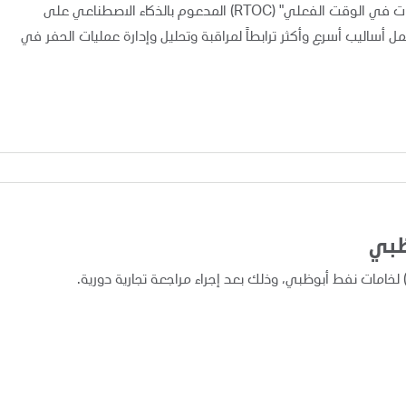
أعلنت "أدنوك" اليوم عن تطبيق ونشر نظام "مركز متابعة العمليات في الوقت الفعلي" (RTOC) المدعوم بالذكاء الاصطناعي على
 مما يوفر لفرق العمل أساليب أسرع وأكثر ترابطاً لمراقبة وتحليل وإدارة عمليات الحفر في
ظبي