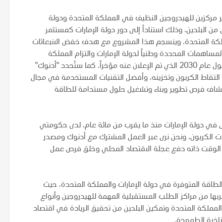
ر مركزين للهيدروجين النظيف في المملكة المتحدة ودولة
ة لكل منهما تقدر بـ 1 جيجاواط في كل من البلدين، وذلك استناداً إلى دور دولة الإمارات كمستثمر
ملكة المتحدة. وينسجم هذا المشروع مع هدف خفض الانبعاثات
ة بنسبة 23.5% المتضمن في المساهمات المحددة وطنياً لدولة الإمارات والتزام المملكة
المتحدة بإنتاج 5 جيجاوات من الهيدروجين منخفض الكربون بحلول عام 2030 الذي تم الإعلان عنه مؤخراً. كما ستُحدد "أدنوك"
لتقاط الكربون وتخزينه، وأفضل التقنيات المستخدمة في مجال
كشاف فرص تطوير وبناء وتشغيل حلول مستدامة للطاقة
فل في دولة الإمارات منذ ما يقرب من مائة عام. لدى حكومتي
ت الكربون، ونحن نرى عبر العمل المشترك مع أدنوك ومصدر
ي الوقت ذاته دفع عجلة الاقتصاد المحلي وخلق فرص عمل
الطاقة المتوفرة في دولة الإمارات والمملكة المتحدة، حيث
بها من مراكز الطلب المستقبلية المهمة للهيدروجين وأنواع
المملكة المتحدة وتمكين البلدين من تحقيق الريادة في اقتصاد
اخية الطموحة.