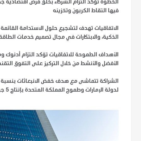
الخطوة تؤكد التزام الشركاء بخلق فرص اقتصادية جدي
فيها التقاط الكربون وتخزينه
الاتفاقيات تهدف لتشجيع حلول الاستدامة القائمة ع
الذكية، والابتكارات في مجال تصميم خدمات الطاقة
الأهداف الطموحة للاتفاقيات تؤكد التزام أدنوك وم
الأفضل والأنشط من خلال التركيز على التفوق التق
لدولة الإمارات وطموح المملكة المتحدة بإنتاج 5 جيجاوات من الهيدروجين النظيف بحلول عام 2030