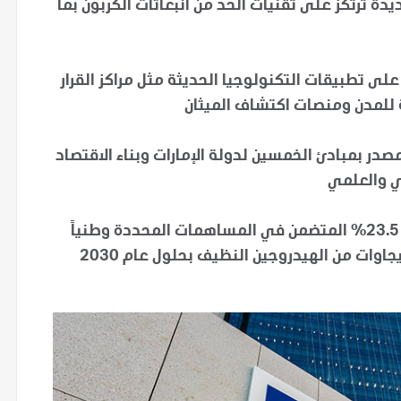
دة ترتكز على تقنيات الحد من انبعاثات الكربون بما
لى تطبيقات التكنولوجيا الحديثة مثل مراكز القرار
 للمدن ومنصات اكتشاف الميثان
صدر بمبادئ الخمسين لدولة الإمارات وبناء الاقتصاد
ني والعلمي
الشراكة تتماشى مع هدف خفض الانبعاثات بنسبة 23.5% المتضمن في المساهمات المحددة وطنياً