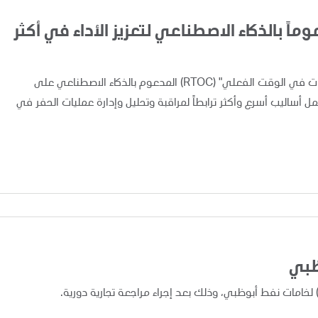
اً بالذكاء الاصطناعي لتعزيز الأداء في أكثر
أعلنت "أدنوك" اليوم عن تطبيق ونشر نظام "مركز متابعة العمليات في الوقت الفعلي" (RTOC) المدعوم بالذكاء الاصطناعي على
 مما يوفر لفرق العمل أساليب أسرع وأكثر ترابطاً لمراقبة وتحليل وإدارة عمليات الحفر في
ظبي