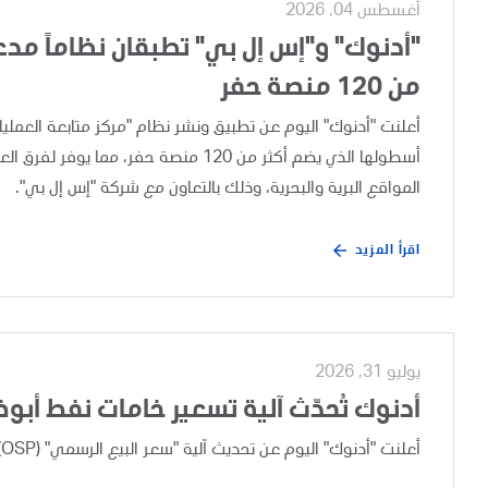
أغسطس 04, 2026
"أدنوك" و"إس إل بي" تطبقان نظاماً مدعوم
من 120 منصة حفر
أسطولها الذي يضم أكثر من 120 منصة حفر،
المواقع البرية والبحرية، وذلك بالتعاون مع شركة "إس إل بي".
اقرأ المزيد
يوليو 31, 2026
أدنوك تُحدّث آلية تسعير خامات نفط أبو
أعلنت "أدنوك" اليوم عن تحديث آلية "سعر البيع الرسمي" (OSP) لخامات نفط أبوظبي، وذلك بعد إجراء مراجعة تجارية دورية.