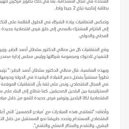
المتحدة في مجال الاستدامة، بما في ذلك تطوير مركزين للهيد
بطاقة إنتاجية تبلغ 2 جيجا واط.
وتعكس الاتفاقيات ريادة الشركاء في الحلول القائمة على التكن
إلى الالتزام المشترك بالسعي إلى خلق فرص اقتصادية جديدة تر
المحلي والدولي.
وقع الاتفاقيات كل من معالي الدكتور سلطان أحمد الجابر، وزير
التنفيذي لأدنوك ومجموعة شركاتها ورئيس مجلس إدارة مصدر، و
وبهذه المناسبة، قال معالي الدكتور سلطان أحمد الجابر: " ترتب
تطوراً مستمراً بفضل دعم القيادة الرشيدة في الدولة وحرصها 
في المجال الاقتصادي. ونحن على ثقة بأن الاتفاقيات الموقعة
الاستراتيجية بين البلدين الصديقين. كما نتطلع إلى البناء على 
الاقتصادية لكلا البلدين وتوفير فرص جديدة للنمو من خلال مباد
وأضاف: "تتماشى هذه المبادرات مع ’مبادئ الخمسين‘ التي أعلنت 
الاقتصادي المستدام وتحدد طريقنا نحو المستقبل من خلال الترك
البشري، والتقدم والابتكار العملي والتقني".