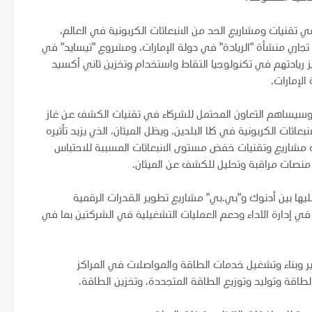
ي تقنيات ومشاريع الحد من الانبعاثات الكربونية في العالم،
جاري منشأة "الريادة" في دولة الإمارات، ومشروع "تيسايد" في
يز ريادتهم في تكنولوجيا التقاط واستخدام وتخزين ثاني أكسيد
لإمارات.
 وسيساهم التعاون المحتمل للشركاء في تقنيات الكشف عن غاز
نبعاثات الكربونية في كلا البلدين. ويظل الميثان، الذي يزيد تأثيره
ت مشاريع وتقنيات خفض مستوى الانبعاثات المسببة للاحتباس
منصات مراقبة وتحليل للكشف عن الميثان.
ليها بين أدنوك و"بي.بي" مشاريع تطوير القدرات الرقمية
 إدارة الأداء ودعم العمليات التشغيلية في الشركتين بما في
وبناء وتشغيل خدمات الطاقة والمواصلات في المراكز
اقة وتوليد وتوزيع الطاقة المتجددة، وتخزين الطاقة.