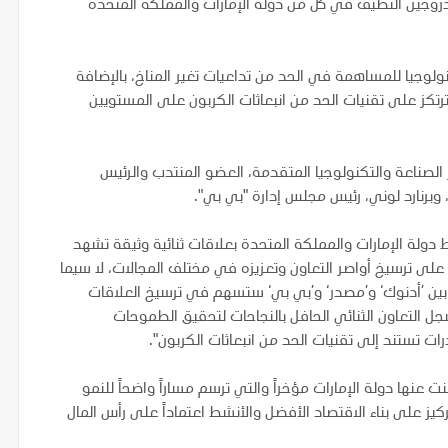
روجين النظيف في كل من دولة الإمارات والمملكة المتحدة
ولوجيا للمساهمة في الحد من تداعيات تغير المناخ، بالإضافة
تكز على تقنيات الحد من انبعاثات الكربون على المستويين
 الصناعة والتكنولوجيا المتقدمة، العضو المنتدب والرئيس
برنارد لوني، رئيس مجلس إدارة "بي بي".
ط دولة الإمارات والمملكة المتحدة بعلاقات ثنائية وثيقة تشهد
على ترسيخ أواصر التعاون وتعزيزه في مختلف المجالات، لا سيما
 بين ’أدنوك‘ و’مصدر‘ و’بي بي‘ ستسهم في ترسيخ العلاقات
سجل التعاون الثنائي الحافل بالنجاحات لتحقيق الطموحات
رات تستند إلى تقنيات الحد من انبعاثات الكربون".
عنها دولة الإمارات مؤخراً والتي ترسم مساراً واضحاً للنمو
يز على بناء الاقتصاد الأفضل والأنشط اعتماداً على رأس المال