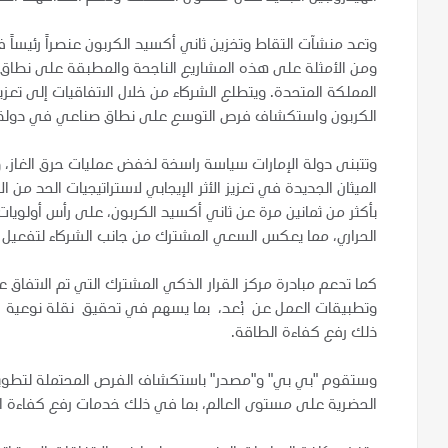
وتعد منشآت التقاط وتخزين ثاني أكسيد الكربون عنصراً رئيساً ف
ومن الأمثلة على هذه المشاريع الناجحة والمطبقة على نطاق ت
المملكة المتحدة. ويتطلع الشركاء من خلال الاتفاقيات إلى تعز
الكربون واستكشاف فرص التوسع على نطاق صناعي في دولة ا
وتتبنى دولة الإمارات سياسة راسخة لخفض عمليات حرق الغاز،
الميثان الجديدة في تعزيز الأثر الإيجابي لاستراتيجيات الحد من الا
بأكثر من ثمانين مرة عن ثاني أكسيد الكربون، على رأس أولويا
الحراري، مما يعكس السعي المشترك من جانب الشركاء لتفعيل 
كما تدعم مبادرة مركز القرار الذكي المشترك التي تم الاتفاق ع
وتطبيقات العمل عن بُعد، بما يسهم في تحقيق نقلة نوعية في
ذلك رفع كفاءة الطاقة.
وستقوم "بي بي" و"مصدر" باستكشاف الفرص المحتملة لتطوير 
الحضرية على مستوى العالم، بما في ذلك خدمات رفع كفاءة الط