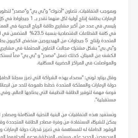
وبموجب الاتفاقيات، تتعاون "أدنوك" و"بي بي" و"مصدر" لتطوي
الإمارات بطاقة إنتاج أولي
رئيسي في عدد من أكبر مشاريع طاقة الرياح البحرية في الم
في كافة القطاعات الاقتصادي
و"بي بي" بشكل مشترك مجالات التعاون المحتملة في مشاريع ا
الكشف عن الميثان، كذلك تعمل "مصدر" و "بي بي" معاً لاست
والمواصلات في المراكز الحضرية السكانية.
وقال برنارد لوني: "سعداء بهذه الشراكة التي تعزز سجلنا الحا
دولة الإمارات والمملكة المتحدة خطط طموحة للحد من انبعاثا
فرصة مهمة لتوفير الطاقة النظيفة التي يحتاجها العالم، وف
مستقبلية".
وتستفيد هذه الاتفاقيات من البنية التحتية المتكاملة ومصادر 
يمكن للشركاء الاستفادة من وفرة مصادر الطاقة المتجددة وقر
الوقود الحاملة له للمساهمة في تعزيز قدرات دولة الإمارات و
الهيدروجين الجديد على مستوى المنطقة ودعم أهدافهما المن