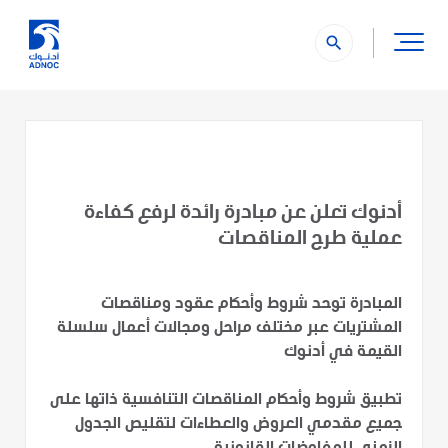
search
أدنوك تعلن عن مبادرة رائدة لرفع كفاءة
عملية طرح المناقصات
المبادرة توحد شروط وأحكام عقود ومناقصات
المشتريات عبر مختلف مراحل ومجالات أعمال سلسلة
القيمة في أدنوك
تطبيق شروط وأحكام المناقصات التنافسية ذاتها على
جميع مقدمي العروض والعطاءات لتقليص الجدول