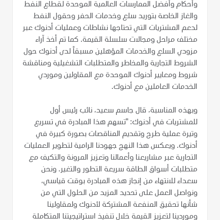
وأحكام وأفضل الممارسات العالمية الموحدة لقطاع النفط
والغاز الخاصة بتوريد سلع وخدمات الحفر وحقول النفط
لدعم المشتريات التي تحتاجها نشاطات وعمليات أدنوك عبر
مختلف مراحل ومجالات سلسلة القيمة. كما تم أخذ آراء
مزودي السلع والخدمات المؤهلين مسبقاً لدى أدنوك حول
الشروط التجارية والمخاطر والمتطلبات التشغيلية ومناقشة
شروط ومعايير أدنوك الموحدة مع المقاولين وموردي
الخدمات العاملين مع أدنوك.
وبهذه المناسبة، قال جاسم سعيد، نائب رئيس أول
للمشتريات في أدنوك: "تسهم هذا المبادرة في تسريع
وتيرة عملية طرح وتقديم المناقصات بصورة كبيرة في
أدنوك. ويعكس هذا النهج جهودنا الرامية لتطوير العمليات
التجارية عبر مشاريعنا وأعمالنا وتعزيز المرونة والتكيف مع
متطلبات أسواق الطاقة سريعة التطور والتغير. ونحن
سعداء للانتهاء من إنجاز هذه المبادرة بوقت قياسي،
ونواصل العمل على تحديد المزيد من الحلول التي من
شأنها تحقيق المنفعة المشتركة لأدنوك ولمقاولينا
وموردينا لتعزيز القيمة خلال تنفيذ استراتيجيتنا المتكاملة