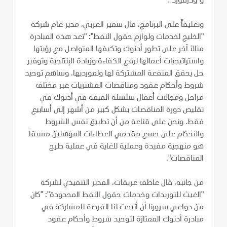
و"وذرفورد".
وتعليقاً على البرنامج، قال سمير الغربي، مدير عام شركة
"الخليج لخدمات ولوازم حقول النفط": "تعد هذه المبادرة
مثالاً آخر على تطور أدنوك وتكيفها المتواصل مع رؤيتها
واستراتيجيات أعمالها لرفع الكفاءة وزيادة الإنتاجية وتوفير
حل يحقق المنفعة المشتركة لها ولمورديها. وساهم توحيد
شروط وأحكام عقود ومناقصات المشتريات عبر مختلف
مراحل ومجالات أعمال سلسلة القيمة في أدنوك في
تقليص دورة المناقصات بشكل كبير من أشهر إلى أسابيع
فقط. ونحن على قناعة من أن تطبيق نفس الشروط
والأحكام على جميع مقدمي العطاءات المؤهلين مسبقاً
هو منهجية مفيدة وعملية للغاية في عملية طرح
المناقصات".
من جانبه، قال عاطف عريقات، المدير التنفيذي لشركة
"الغيث للتوريدات وخدمات حقول النفط المحدودة": "كان
من دواعي سرورنا أن أتيحت لنا الفرصة للمشاركة في
مبادرة أدنوك الممتازة لتوحيد شروط وأحكام عقود