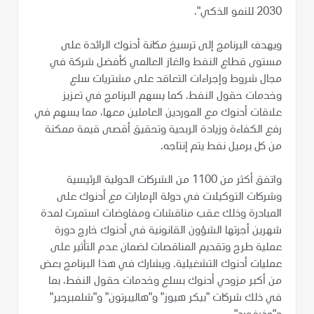
2030 للنمو الذكي".
ويهدف البرنامج إلى ترسيخ مكانة أدنوك الرائدة على
مستوى قطاع النفط والغاز العالمي كأفضل شركة في
مجال شروط وإجراءات التعاقد على مشتريات سلع
وخدمات حقول النفط. كما يسهم البرنامج في تعزيز
علاقات أدنوك مع الموردين العاملين معها، مما يسهم في
رفع الكفاءة وزيادة الربحية وتحقيق أقصى قيمة ممكنة
من كل برميل نفط يتم إنتاجه.
واتفق أكثر من 1100 من الشركات الدولية الرئيسية
وشركات التوكيلات في دولة الإمارات مع أدنوك على
المبادرة وذلك عقب مناقشات ومفاوضات استمرت لمدة
شهرين أجرتها الشؤون القانونية في أدنوك خارج دورة
عملية طرح وتقديم المناقصات لضمان عدم التأثير على
عمليات أدنوك التشغيلية. ويشارك في هذا البرنامج بعض
من أكبر مزودي أدنوك بسلع وخدمات حقول النفط، بما
في ذلك شركات "بيكر هيوز" و"هاليبرتون" و"شلمبرجير"