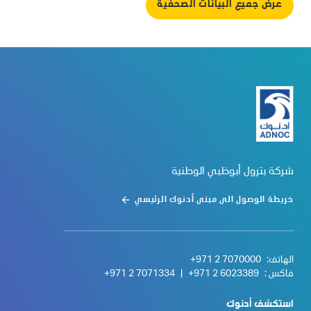
عرض جميع البيانات الصحفية
شركة بترول أبوظبي الوطنية
خريطة الوصول الى مبنى أدنوك الرئيسي
الهاتف:
+971 2 7070000
فاكس :
+971 2 6023389
|
+971 2 7071334
استكشف أدنوك