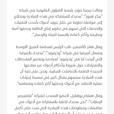
وقالت ريجينا جونز، رئيسة الشؤون القانونية في شركة
"بيكر هيوز": "سعداء للمشاركة في هذه المبادرة ونتطلع
إلى مواصلة تعاوننا من خلال تزويد أدنوك بأحدث التقنيات
والخدمات التي تسهم في تطوير إنتاج الطاقة وجعلها آمنة
ونظيفة وأكثر كفاءة بالنسبة للبيئة والإنسان".
وقال هانز كلامبفرر، نائب الرئيس لمنطقة الشرق الأوسط
وشمال أفريقيا في شركة "وذرفورد": "سعداء بالفرصة
التي أتيحت لنا في ’وذرفورد‘ لمراجعة وتقديم الملاحظات
والاقتراحات حول شروط وأحكام أدنوك عبر نماذجها
العديدة الخاصة بالتعاملات التجارية. ونحن على ثقة أن
هذه المبادرة ستسهم بشكل كبير في تبسيط إجراءات
عملية التعاقد مع أدنوك وجعلها أكثر كفاءة وشفافية".
وقال هشام بوهليل، العضو المنتدب لشركة "شلمبرجير
الإمارات": "نحن سعداء للغاية بالمشاركة مع أدنوك في
مناقشات ومفاوضات هذه المبادرة التي تمت على أكمل