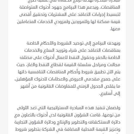
مبادرة مبتكرة تهدف لرفع الكفاءة في عملية طرح
المناقصات. ويدعم هذا البرنامج جهود أدنوك المتواصلة
لتبسيط إجراءات التعاقد على المشتريات وتحقيق أقصى
قيمة ممكنة لها وللموردين ولمزودي الخدمات المتعاملين
معها.
ويهدف البرنامج إلى توحيد الشروط والأحكام الخاصة
بمناقصات التعاقد على شراء وتوريد السلع والخدمات
الخاصة بالحفر وحقول النفط لأعمال أدنوك على مختلف
مجالات ومراحل سلسلة القيمة لقطاع النفط والغاز، حيث
يتم الآن تطبيق شروط وأحكام المناقصات التنافسية ذاتها
على جميع مقدمي العروض والعطاءات لأدنوك المؤهلين،
ما يقلص الجدول الزمني للمفاوضات القانونية من أشهر
إلى أسابيع.
ولضمان تنفيذ هذه المبادرة الاستراتيجية التي تعد الأولى
من نوعها، قامت الشؤون القانونية لدى أدنوك بالتعاون مع
دائرة الاستكشاف والتطوير والإنتاج ودائرة الشؤون التجارية
وتعزيز القيمة المحلية المضافة في الشركة بتطوير شروط