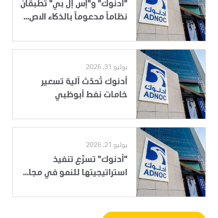
"أدنوك" و"إس إل بي" تطبقان
نظاماً مدعوماً بالذكاء الاص...
يوليو 31, 2026
أدنوك تُحدّث آلية تسعير
خامات نفط أبوظبي
يوليو 21, 2026
"أدنوك" تسرِّع تنفيذ
استراتيجيتها للنمو في مجا...