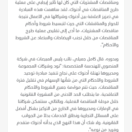
ومناقصات المشتريات التي كان لها تأثير إيجابي على عملية
طرح المناقصات في أدنوك. لقد ساهمت هذه المبادرة
في تعزيز العلاقة بين أدنوك وشركائها في الأعمال نتيجة
للحوار والمناقشات التي جرت لتبسيط شروط وأحكام
مناقصات المشتريات، ما أدى إلى تقليص عملية طرح
المناقصات من خلال تجنب الإيضاحات والابتعاد عن الشروط
والأحكام".
وبدوره، قال كامل جميلي، نائب رئيس المبيعات في شركة
المنصوري للهندسة المتخصصة: "نود وشركات المجموعة
ومديروها تهنئة أدنوك على نجاح تنفيذ مبادرة توحيد
الشروط والأحكام التي من شأنها الإسهام في تقليل فترة
المناقصات، حيث تتم مواءمة جميع الشروط والأحكام
التعاقدية، ما يتطلب الحد الأدنى من المشورة القانونية
خلال مرحلة المناقصة الفعلية. وبالتالي، ستتمكن شركاتنا
في الإمارات ومديروها في الخارج من التركيز بشكل أفضل
على المسائل التجارية ونطاق الخدمات بدلاً من الجوانب
القانونية. ولا شك أن هذا النهج الذي بدأته أدنوك متقدم
وفريد من نوعه".