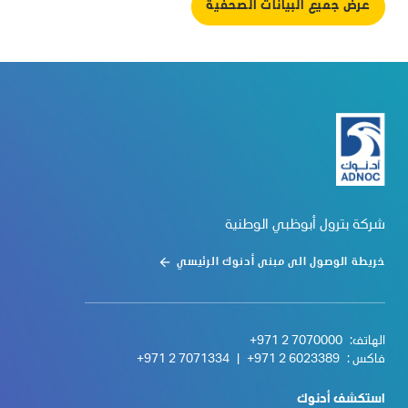
عرض جميع البيانات الصحفية
شركة بترول أبوظبي الوطنية
خريطة الوصول الى مبنى أدنوك الرئيسي
الهاتف:
+971 2 7070000
فاكس :
+971 2 6023389
|
+971 2 7071334
استكشف أدنوك