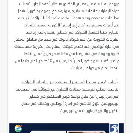
وبهذه المناسبة قال معالي الدكتور سلطان أحمد الجابر: "تمتلك
دولة الإمارات علاقات استراتيجية وثيقة مع جمهورية كوريا تشمل
قطاعات متعددة، وتعد هذه الاتفاقية امتداداً للشراكة التاريخية
بين أدنوك ومجموعة ’جي إس إنرجي‘ الكورية. وتمتد علاقات
التعاون بيننا لتشمل الشراكة في قطاع النفط والغاز، إذ تعد
الشركات الكورية من أهم شركاء أدنوك في عدد من مناطق الامتياز
في إمارة أبوظبي، كما تقدم شركات المقاولات الكورية مساهمات
كبيرة ومهمة في مشاريعنا في مختلف مراحل وأعمال النفط
والغاز، كما تستورد كوريا حالياً ما يقرب من 10% من احتياجاتها من
النفط الخام من دولة الإمارات".
وأضاف: "ضمن سعينا المستمر للاستفادة من علاقات الشراكة
الناجحة، نتطلع لتوسعة مجالات التعاون مع شركائنا في مجموعة
’جي إس إنرجي‘ من خلال دراسة فرص الاستثمار في قطاع
الهيدروجين الأزرق الناشئ في إمارة أبوظبي، وكذلك في مجال
التكرير والبتروكيماويات في الرويس".