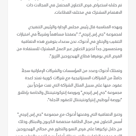
تم خلاله استعراض فرص التعاون المحتمل في المجالات ذات
الاهتمام المشترك في مختلف القطاعات.
وبهذه المناسبة قال رئيس مجلس الإدارة والرئيس التنفيذي
لمجموعة "جي إس إنرجي": "بصفتنا مساهماً وشريكاً في امتيازات
التنقيب والإنتاج في أدنوك، نحن سعداء بتوقيع هذه الاتفاقية
ومتحمسون جداً لتعزيز التعاون عبر العمل المشترك للاستفادة من
الفرص التي يوفرها قطاع الهيدروجين الأزرق".
وتمتلك أدنوك وعدد من المؤسسات والشركات الإماراتية سجلاً
حافلاً من الشراكات الاستراتيجية مع شركات كورية تمتد لعدة
عقود، منها على سبيل المثال الشراكة التي تمت مؤخراً بين
مجموعة "جي إس إنرجي" وبورصة إنتركونتيننتال والخاصة بإطلاق
"بورصة أبوظبي إنتركونتيننتال للعقود الآجلة".
وتعزز الاتفاقية التي وقعتها أدنوك مع مجموعة "جي إس إنرجي"
أسس التعاون في مجال الطاقة منخفضة الكربون والابتكار، وذلك
من خلال تركيزها على فرص النمو والتطور في مجالي الهيدروجين