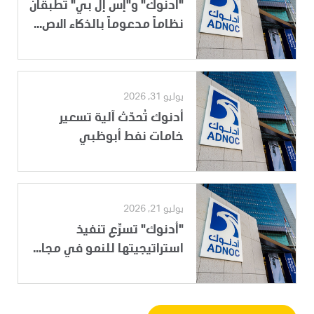
"أدنوك" و"إس إل بي" تطبقان
نظاماً مدعوماً بالذكاء الاص...
يوليو 31, 2026
أدنوك تُحدّث آلية تسعير
خامات نفط أبوظبي
يوليو 21, 2026
"أدنوك" تسرِّع تنفيذ
استراتيجيتها للنمو في مجا...