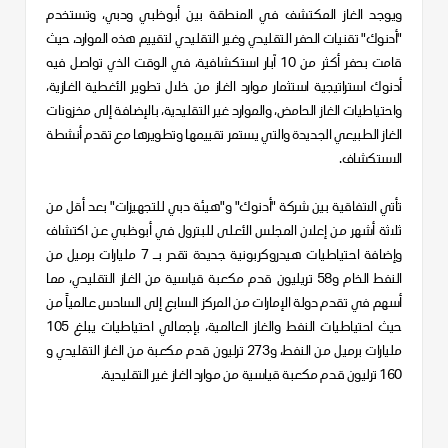
ويوجد الغاز المكتشف في المنطقة بين أبوظبي ودبي، وتستخدم
"أدنوك" تقنيات الحفر التقليدي وغير التقليدي لتقييم هذه الموارد، حيث
قامت بحفر أكثر من 10 آبار استكشافية، في الوقت الذي تواصل فيه
أدنوك استراتيجية استثمار موارد الغاز من خلال تطوير الأغطية الغازية،
واحتياطيات الغاز الحامض، والموارد غير التقليدية، بالإضافة إلى مخزونات
الغاز الطبيعي الجديدة والتي يستمر تقييمها وتطويرها مع تقدم أنشطة
الاستكشاف.
تأتي الاتفاقية بين شركة "أدنوك" و"هيئة دبي للتجهيزات" بعد أقل من
ثلاثة أشهر من إعلان المجلس الأعلى للبترول في أبوظبي عن اكتشاف
وإضافة احتياطيات هيدروكربونية جديدة تقدر بـ 7 مليارات برميل من
النفط الخام و58 تريليون قدم مكعبة قياسية من الغاز التقليدي، مما
أسهم في تقدم دولة الإمارات من المركز السابع إلى السادس عالمياً من
حيث احتياطيات النفط والغاز العالمية، بإجمالي احتياطيات يبلغ 105
مليارات برميل من النفط، و273 ترليون قدم مكعبة من الغاز التقليدي و
160
ترليون قدم مكعبة قياسية
من موارد الغاز غير التقليدية.