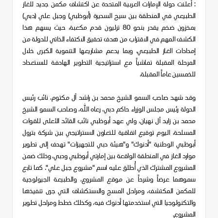
: أعلنت دولة الإمارات العربية المتحدة عن اكتشاف مكمن جديد للغاز
الطبيعي في المنطقة بين سيح السديرة (أبوظبي) وجبل علي (دبي)
بمخزون ضخم يقدر بنحو 80 ترليون قدم مكعبة، حيث يسهم هذا
الكشف المهم في الاقتراب من هدف تحقيق الاكتفاء الذاتي للدولة من
إمدادات الغاز الطبيعي، وبما يدعم مشاريعها التنموية الكبرى خلال
المرحلة المقبلة تماشياً مع استراتيجية التطوير الهادفة للاستعداد
للخمسين عاماً المقبلة.
وقد شهد صاحب السمو الشيخ محمد بن راشد آل مكتوم، نائب رئيس
الدولة رئيس مجلس الوزراء حاكم دبي، رعاه الله، وصاحب السمو الشيخ
محمد بن زايد آل نهيان، ولي عهد أبوظبي نائب القائد الأعلى للقوات
المسلحة، اليوم توقيع اتفاقية للتعاون الاستراتيجي بين شركة بترول
أبوظبي الوطنية "أدنوك" و"هيئة دبي للتجهيزات" تهدف إلى تطوير
موارد الغاز في المنطقة الواقعة بين إمارتي أبوظبي ودبي، وذلك ضمن
المشروع المشترك الذي أُطلق عليه اسم "مشروع جبل علي". كما تابع
سموهما عرضاً وشرحاً عن موقع المشروع، والطبيعة الجيولوجية
للمكمن المكتشف، ومراحل المسح والاستكشاف التي جرى تنفيذها
والتكنولوجيا التي استخدمتها أدنوك فيه، وكذلك خطط ومراحل تطوير
المشروع.