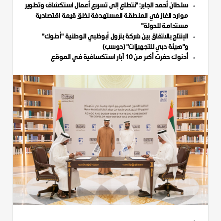
سلطان أحمد الجابر: "نتطلع إلى تسريع أعمال استكشاف وتطوير
موارد الغاز في المنطقة المستهدفة لخلق قيمة اقتصادية
مستدامة للدولة"
الإنتاج بالاتفاق بين شركة بترول أبوظبي الوطنية "أدنوك"
و"هيئة دبي للتجهيزات" (دوسب)
أدنوك حفرت أكثر من 10 آبار استكشافية في الموقع