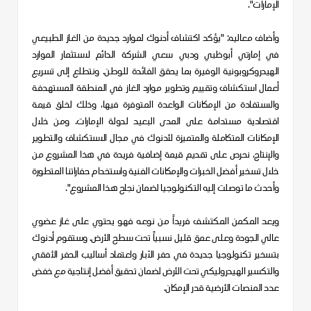
الإمارات".
وأضاف معاليه: "يؤكد اكتشاف أدنوك لموارد جديدة من الغاز الطبيعي
في إمارتي أبوظبي ودبي سعي الشركة الدائم لاستثمار الموارد
الهيدروكروبونية الوفيرة بما يحقق الفائدة للوطن. ونتطلع إلى تسريع
أعمال استكشاف وتقييم وتطوير موارد الغاز في المنطقة المستهدفة
والاستفادة من الإمكانات الواعدة المتوفرة فيها، وذلك لخلق قيمة
اقتصادية مستدامة على المدى البعيد لدولة الإمارات. ومن خلال
الإمكانات المتكاملة والمتميزة لأدنوك في مجال الاستكشاف والتطوير
والإنتاج، نحرص على تقديم قيمة إضافية فريدة في هذا المشروع من
خلال تسخير أفضل الخبرات والإمكانات الفنية واستخدام حفاراتنا المتطورة
وأحدث ما توصلت إليه التكنولوجيا لضمان نجاح هذا المشروع".
ويعد المكمن المكتشف فريداً من نوعه فهو يحتوي على غاز عضوي
عالي الجودة وعلى عمق قليل نسبياً تحت سطح الأرض. وستقوم أدنوك
بتسخير تكنولوجيا جديدة في حفر الآبار واعتماد أساليب الحفر الأفقي
والتكسير الهيدروليكي تحت الأرض لضمان تحقيق أفضل إنتاجية مع خفض
عدد المنصات الأرضية قدر الإمكان.