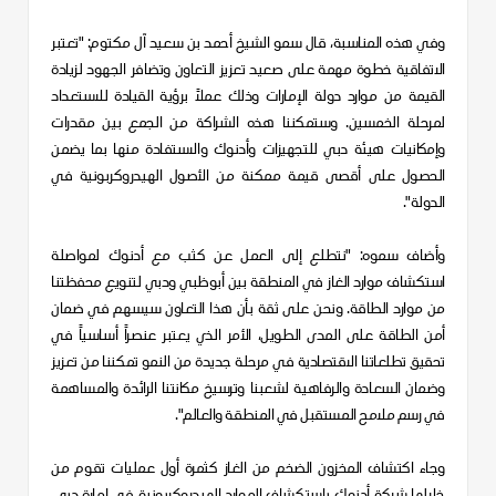
وفي هذه المناسبة، قال سمو الشيخ أحمد بن سعيد آل مكتوم: "تعتبر
الاتفاقية خطوة مهمة على صعيد تعزيز التعاون وتضافر الجهود لزيادة
القيمة من موارد دولة الإمارات وذلك عملاً برؤية القيادة للاستعداد
لمرحلة الخمسين. وستمكننا هذه الشراكة من الجمع بين مقدرات
وإمكانيات هيئة دبي للتجهيزات وأدنوك والاستفادة منها بما يضمن
الحصول على أقصى قيمة ممكنة من الأصول الهيدروكربونية في
الدولة".
وأضاف سموه: "نتطلع إلى العمل عن كثب مع أدنوك لمواصلة
استكشاف موارد الغاز في المنطقة بين أبوظبي ودبي لتنويع محفظتنا
من موارد الطاقة. ونحن على ثقة بأن هذا التعاون سيسهم في ضمان
أمن الطاقة على المدى الطويل، الأمر الذي يعتبر عنصراً أساسياً في
تحقيق تطلعاتنا الاقتصادية في مرحلة جديدة من النمو تمكننا من تعزيز
وضمان السعادة والرفاهية لشعبنا وترسيخ مكانتنا الرائدة والمساهمة
في رسم ملامح المستقبل في المنطقة والعالم".
وجاء اكتشاف المخزون الضخم من الغاز كثمرة
أول عمليات تقوم من