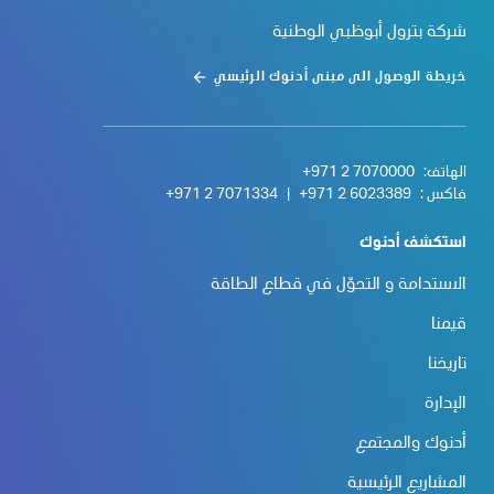
شركة بترول أبوظبي الوطنية
خريطة الوصول الى مبنى أدنوك الرئيسي
الهاتف:
+971 2 7070000
فاكس :
+971 2 6023389
|
+971 2 7071334
استكشف أدنوك
الاستدامة و التحوّل في قطاع الطاقة
قيمنا
تاريخنا
الإدارة
أدنوك والمجتمع
المشاريع الرئيسية