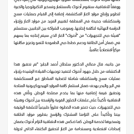
خلالها
شركة أدنوك
باستكشاف الموارد الهيدروكربونية في إمارة دبي.
ووفقاً للاتفاقية، ستقوم أدنوك بالاستثمار وتسخير التكنولوجيا والخبرة
لتطوير وإنتاج موارد الغاز المكتشفة، إضافة إلى القيام بعمليات مسح
واستكشاف جديدة في المنطقة لتقييم المزيد من موارد الغاز وإجراء
الدراسة النهائية لتكلفة إنتاجها. وبموجب الشراكة بين الجانبين، ستتسلم
"هيئة دبي للتجهيزات" من "أدنوك" الغاز الذي سيتم إنتاجه بما يسهم
في ضمان أمن الطاقة ودعم خطط دبي الطموحة للنمو وتعزيز مكانتها
مركزاً اقتصادياً عالمياً.
من جانبه، قال معالي الدكتور سلطان أحمد الجابر: "تم تحقيق هذا
الاكتشاف من خلال جهود أدنوك لتنفيذ توجيهات القيادة الرشيدة بإجراء
عمليات مسح واستكشاف شاملة لتغطية المناطق غير المستكشفة
في البر والبحر بهدف ضمان استثمار كافة الموارد الهيدروكربونية المتاحة
وتحقيق قيمة إضافية منها بما يخدم مصلحة الوطن. وتأتي هذه
الاتفاقية تأكيداً على علاقات التعاون القوية والراسخة بين أدنوك وهيئة
دبي للتجهيزات، حيث تعتبر هذه الخطوة تطوراً طبيعياً للعلاقة الوثيقة
بيننا وتأكيداً على التزامنا المشترك والراسخ بتطوير موارد الطاقة
وتسخيرها لخدمة الوطن، كما تعكس هذه الاتفاقية التزام أدنوك بضمان
إمدادات اقتصادية ومستدامة من الغاز لتحقيق الاكتفاء الذاتي لدولة