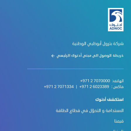
شركة بترول أبوظبي الوطنية
خريطة الوصول الى مبنى أدنوك الرئيسي
الهاتف:
+971 2 7070000
فاكس :
+971 2 6023389
|
+971 2 7071334
استكشف أدنوك
الاستدامة و التحوّل في قطاع الطاقة
قيمنا