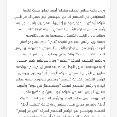
وإلى جانب معالي الدكتور سلطان أحمد الجابر، ضمت قائمة
المشاركين في الملتقى كلاً من المهندس أمين حسن الناصر، رئيس
شركة أرامكو السعودية وكبير إدارييها التنفيذيين، باتريك بويانيه،
رئيس مجلس الإدارة والرئيس التنفيذي لشركة "توتال" الفرنسية،
وبرنارد لوني، الرئيس التنفيذي لمجموعة بي بي، وكلاوديو
ديسكالزي، الرئيس التنفيذي لشركة "إيني" الإيطالية، وموكيش
أمباني، رئيس مجلس الإدارة والرئيس التنفيذي لمجموعة "ريلاينس
للصناعات المحدودة"، وتاكايوكي يويدا، رئيس مجلس الإدارة
والرئيس التنفيذي لشركة "انبكس"، وداي هوليانغ، رئيس مجلس
إدارة مؤسسة البترول الوطنية الصينية (سي إن بي سي)، وناصف
ساويرس، الرئيس التنفيذي لشركة "أو سي أي"، وفيليب بويسيو،
الرئيس التنفيذي لشركة "سيبسا"، وفيكي هولوب، رئيسة مجلس
الإدارة والرئيس التنفيذي لشركة "أوكسيدنتال بتروليوم"، وألفريد
ستيرن، الرئيس التنفيذي لشركة "بورياليس"، والدكتور فاجيت
أليكبروف، رئيس مجلس الإدارة والرئيس التنفيذي لشركة "لوك
أويل"، وليو يي جيانغ، رئيس مجلس إدارة شركة "شينهوا أويل"
الصينية، ويونجسو هو، الرئيس التنفيذي لشركة "جي إس إنرجي"،