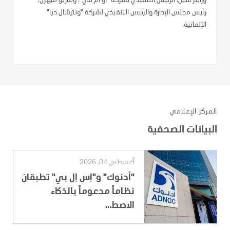
وراينر سيل، الرئيس التنفيذي لشركة "أو أم في"، وماريو ميهرن،
رئيس مجلس الإدارة والرئيس التنفيذي لشركة "ونترشال ديا"
الألمانية.
المركز الإعلامي
البيانات الصحفية
أغسطس 04, 2026
"أدنوك" و"إس إل بي" تطبقان
نظاماً مدعوماً بالذكاء
الاصط...