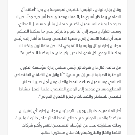
وقال برنارد لوني ، الرئيس التنفيذي لمجموعة بي بي: "أعتقد أن
التعافي ربما كان أسرع قليلاً مما توقعنا و هذا أمر جيد جداً. نحن لا
نعرف ما يخبئه المستقبل، لكنني متفاءل بشأن مستقبل القطاع،
وسبب تفاؤلي يعود إلى أننا نقوم بالتركيز على ما يمكننا التحكم
فيه، أي إعادة الأعمال إلى وضعها الطبيعي، وهذا ما أشار إليه رئيس
مجلس إدارة توتال ورئيسها التنفيذي. لذا نحن متفائلون، ولكننا لا
يمكننا التوقع بكل شئ، لذا نحن نركز على ما يمكننا التحكم به".
من جانبه، قال داي هوليانغ، رئيس مجلس إدارة مؤسسة البترول
الوطنية الصينية (سي إن بي سي): "أنا واثق من التعافي الاقتصادي
العالمي ومستقبل صناعة النفط والغاز. ومن أجل تعزيز انتعاش
القطاع وتسريع عودته إلى الوضع الطبيعي، علينا العمل بنشاط
للتصدي للمخاطر والتحديات وتعزيز التعاون الدولي".
أدار الملتقى د. دانيال يرجين، نائب رئيس مجلس إدارة "آي إتش إس
ماركت" والخبير الدولي في قطاع النفط الحائز على جائزة "بوليتزر"،
وذلك بمشاركة عدد من الرؤساء التنفيذيين لأهم وأكبر شركات
النفط والغاز والبتروكيماويات على مستوى العالم.