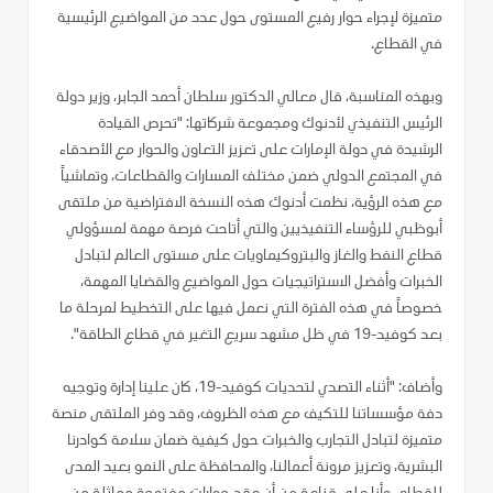
متميزة لإجراء حوار رفيع المستوى حول عدد من المواضيع الرئيسية
في القطاع.
وبهذه المناسبة، قال معالي الدكتور سلطان أحمد الجابر، وزير دولة
الرئيس التنفيذي لأدنوك ومجموعة شركاتها: "تحرص القيادة
الرشيدة في دولة الإمارات على تعزيز التعاون والحوار مع الأصدقاء
في المجتمع الدولي ضمن مختلف المسارات والقطاعات، وتماشياً
مع هذه الرؤية، نظمت أدنوك هذه النسخة الافتراضية من ملتقى
أبوظبي للرؤساء التنفيذيين والتي أتاحت فرصة مهمة لمسؤولي
قطاع النفط والغاز والبتروكيماويات على مستوى العالم لتبادل
الخبرات وأفضل الاستراتيجيات حول المواضيع والقضايا المهمة،
خصوصاً في هذه الفترة التي نعمل فيها على التخطيط لمرحلة ما
بعد كوفيد-19 في ظل مشهد سريع التغير في قطاع الطاقة".
وأضاف: "أثناء التصدي لتحديات كوفيد-19، كان علينا إدارة وتوجيه
دفة مؤسساتنا للتكيف مع هذه الظروف، وقد وفر الملتقى منصة
متميزة لتبادل التجارب والخبرات حول كيفية ضمان سلامة كوادرنا
البشرية، وتعزيز مرونة أعمالنا، والمحافظة على النمو بعيد المدى