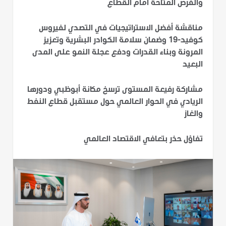
والفرص المتاحة أمام القطاع
مناقشة أفضل الاستراتيجيات في التصدي لفيروس
كوفيد-19 وضمان سلامة الكوادر البشرية وتعزيز
المرونة وبناء القدرات ودفع عجلة النمو على المدى
البعيد
مشاركة رفيعة المستوى ترسخ مكانة أبوظبي ودورها
الريادي في الحوار العالمي حول مستقبل قطاع النفط
والغاز
تفاؤل حذر بتعافي الاقتصاد العالمي