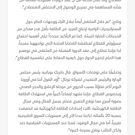
للقطاع. وأنا على قناعة من أن عقد حوارات مفتوحة مماثلة من
شأنه المساهمة في تسريع الوصول إلى الانتعاش الاقتصادي".
وتابع: "تم خلال الملتقى أيضاً تبادل الآراء ووجهات النظر حول
الاستراتيجيات الرامية لإنتاج المزيد من الطاقة بأقل قدر ممكن من
الانبعاثات الضارة للبيئة. كما تم التأكيد مجدداً على أهمية اجتماع
مسؤولي القطاع لمناقشة القضايا الملحة التي تواجههنا جميعاً،
لذا فإننا نتطلع إلى عقد الدورة المقبلة من الملتقى في نوفمبر
هذا العام لتعزيز الحوار حول كيفية الحفاظ على تنافسية القطاع".
وتعليقًا على توقعات الأسواق، قال باتريك بويانيه، رئيس مجلس
الإدارة والرئيس التنفيذي لشركة توتال: "أود القول أننا في أوروبا
اليوم أكثر تفاؤلاً بسبب الخروج من مرحلة الإغلاق والحجر الصحي.
وبخصوص القطاع، فإننا نشهد ارتفاعاً كبيراً في استهلاك الطاقة
بصورة أسرع مما توقع الجميع. فعلى سبيل المثال وفي مجال
الطاقة الكهربائية، كانت إمدادات الطاقة الكهربائية قد انخفضت
بنسبة 20 بالمائة، لكننا عدنا الآن إلى مستويات السوق الطبيعية
تقريباً. أما في مجال الوقود، لسنا عند المستويات القياسية بعد
ولكن الطلب يرتفع بسرعة كبيرة".