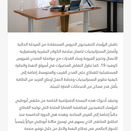
ناقش الرؤساء التنفيذيون الدروس المستفادة من المرحلة الحالية
وأفضل الاستراتيجيات لضمان سلامة الكوادر البشرية واستمرارية
الأعمال وتعزيز المرونة وبناء القدرات مع مواصلة التصدي لفيروس
كوفيد-19. كما تناول النقاش المتغيرات في أسواق النفط والنظرة
المستقبلية للقطاع على المدى القريب والمتوسط، إضافة إلى
كيفية تطوير الاستراتيجيات وخطط العمل لإنتاج المزيد من الطاقة
بأقل قدر ممكن من الانبعاثات الضارة للبيئة.
وتعقد أدنوك هذه النسخة الافتراضية الخاصة من ملتقى أبوظبي
للرؤساء التنفيذيين لمناقشة القضايا الملحة التي تواجه القطاع
حالياً إضافة إلى الفرص المتاحة. وهذه هي الدورة الخامسة منذ
انطلاق الملتقى الذي يسهم في ترسيخ مكانة أبوظبي مركزاً رئيسياً
للحوار العالمي في قطاع النفط والغاز من خلال توفير منصة